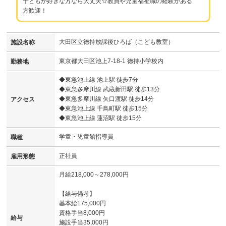
子どもが好きな方なら大丈夫☆教員や児童福祉職の経験がある
方歓迎！
大田区立徳持放課後ひろば（こども教室）
施設名称
東京都大田区池上7-18-1 徳持小学校内
勤務地
◆東急池上線 池上駅 徒歩7分
◆東急多摩川線 武蔵新田駅 徒歩13分
◆東急多摩川線 矢口渡駅 徒歩14分
アクセス
◆東急池上線 千鳥町駅 徒歩15分
◆東急池上線 蓮沼駅 徒歩15分
学童・児童館指導員
職種
正社員
雇用形態
月給218,000～278,000円
【給与備考】
基本給175,000円
資格手当8,000円
給与
施設手当35,000円