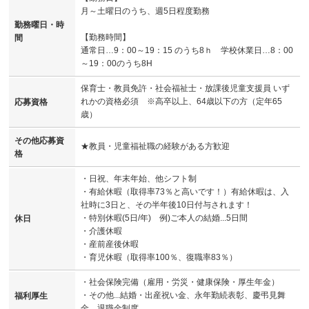
月～土曜日のうち、週5日程度勤務
勤務曜日・時
【勤務時間】
間
通常日…9：00～19：15 のうち8ｈ 学校休業日…8：00
～19：00のうち8H
保育士・教員免許・社会福祉士・放課後児童支援員 いず
れかの資格必須 ※高卒以上、64歳以下の方（定年65
応募資格
歳）
その他応募資
★教員・児童福祉職の経験がある方歓迎
格
・日祝、年末年始、他シフト制
・有給休暇（取得率73％と高いです！）有給休暇は、入
社時に3日と、その半年後10日付与されます！
・特別休暇(5日/年) 例)ご本人の結婚...5日間
休日
・介護休暇
・産前産後休暇
・育児休暇（取得率100％、復職率83％）
・社会保険完備（雇用・労災・健康保険・厚生年金）
・その他...結婚・出産祝い金、永年勤続表彰、慶弔見舞
福利厚生
金、退職金制度