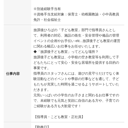
※別途経験手当有
※資格手当支給対象：保育士・幼稚園教諭・小中高教員
免許・社会福祉士
放課後ひろばの「子ども教室」部門で指導員さんとし
て、利用者の対応、施設の衛生・安全管理や備品の管理
イベントの企画やお手伝い etc...放課後子ども教室の運営
に関わる幅広いお仕事をお任せいたします。
◆「放課後子ども教室」ってどんな場所？
放課後子ども教室は、小学校の空き教室等を利用して子
どもたちにとって安心・安全な居場所を提供する目的の
事業です。
指導員のスタッフさんには、遊びの見守りだけでなく体
仕事内容
験活動などのイベントや季節の行事などを通して、子ど
もたちが充実した時間を過ごせるようサポートしていた
だきます。
元気いっぱいの小学生のお子さまと関わるお仕事ですの
で、未経験でも元気と笑顔に自信のある方や、子育ての
ご経験がある方も大歓迎です！
【指導員・こども教室・正社員】
【勤務日】