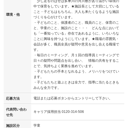
少し足をのばせば多摩川の河川敷があり温かい環境の
中で保育をしています。★施設長として大切にしている
こと・子どもはもちろん、大人も来たくなるような施設
環境・他
づくりを心がけています。
・子どものこと、保護者のこと、職員のこと、保育のこ
と、学童のこと、施設のこと・・・ どんな点において
も「一番知っている」存在であれるように、いろいろな
ことに興味を持つようにしています。★職場の雰囲気・
会話が多く、職員全員が疑問や意見を出し合える職場で
す。
・毎日のミーティング、月１回の指導員ミーティングで
日々の疑問や問題点を出し合い、 情報の共有をするこ
とで、気持ちよく業務を進めています。
・子どもたちの手本となれるよう、メリハリをつけてい
ます。
・子どもたちと遊ぶときは全力で、指導に当たるときも
みんな全力です。
電話または応募ボタンからエントリーして下さい。
応募方法
代表問い合わ
キャリア採用担当 0120-314-506
せ先
学童
施設区分