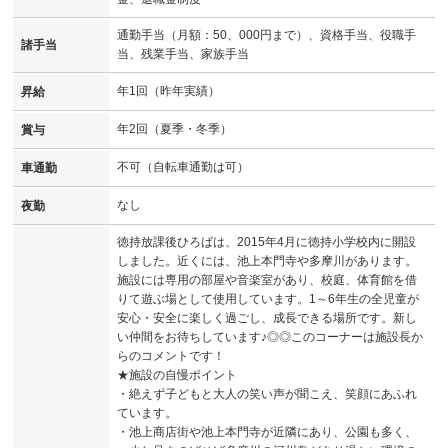
通勤手当（月額：50、000円まで）、資格手当、役職手
諸手当
当、残業手当、家族手当
年1回（昨年実績）
昇給
年2回（夏季・冬季）
賞与
不可（自転車通勤は可）
車通勤
なし
夜勤
徳持放課後ひろばは、2015年4月に徳持小学校内に開設
しました。近くには、池上本門寺や多摩川があります。
施設には専用の部屋や音楽室があり、校庭、体育館を借
りて遊ぶ場として使用しています。1～6年生の全児童が
安心・安全に楽しく過ごし、成長できる場所です。新し
い仲間をお待ちしています♪◎◎このコーナーは施設長か
らのコメントです！
★施設の自慢ポイント
・絶えず子どもと大人の笑い声が聞こえ、笑顔にあふれ
ています。
・池上商店街や池上本門寺が近隣にあり、公園も多く、