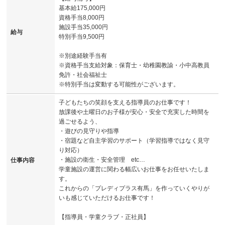
基本給175,000円
資格手当8,000円
施設手当35,000円
給与
特別手当9,500円
※別途経験手当有
※資格手当支給対象：保育士・幼稚園教諭・小中高教員
免許・社会福祉士
※特別手当は変動する可能性がございます。
子どもたちの笑顔を支える指導員のお仕事です！
放課後や土曜日のお子様が安心・安全で充実した時間を
過ごせるよう、
・遊びの見守りや指導
・宿題など自主学習のサポート（学習指導ではなく見守
り対応）
・施設の衛生・安全管理 etc…
仕事内容
学童施設の運営に関わる幅広いお仕事をお任せいたしま
す。
これからの「プレディプラス有馬」を作っていくやりが
いも感じていただけるお仕事です！
【指導員・学童クラブ・正社員】