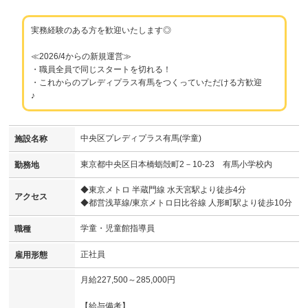
実務経験のある方を歓迎いたします◎
≪2026/4からの新規運営≫
・職員全員で同じスタートを切れる！
・これからのプレディプラス有馬をつくっていただける方歓迎
♪
中央区プレディプラス有馬(学童)
施設名称
東京都中央区日本橋蛎殻町2－10-23 有馬小学校内
勤務地
◆東京メトロ 半蔵門線 水天宮駅より徒歩4分
アクセス
◆都営浅草線/東京メトロ日比谷線 人形町駅より徒歩10分
学童・児童館指導員
職種
正社員
雇用形態
月給227,500～285,000円
【給与備考】