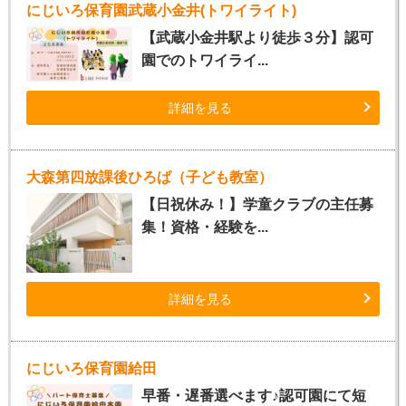
にじいろ保育園武蔵小金井(トワイライト)
【武蔵小金井駅より徒歩３分】認可
園でのトワイライ...
詳細を見る
大森第四放課後ひろば（子ども教室）
【日祝休み！】学童クラブの主任募
集！資格・経験を...
詳細を見る
にじいろ保育園給田
早番・遅番選べます♪認可園にて短