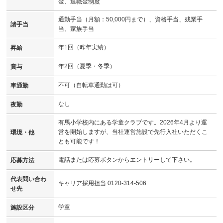
金、退職金制度
通勤手当（月額：50,000円まで）、資格手当、残業手
諸手当
当、家族手当
年1回（昨年実績）
昇給
年2回（夏季・冬季）
賞与
不可（自転車通勤は可）
車通勤
なし
夜勤
有馬小学校内にある学童クラブです。2026年4月より運
営を開始しますが、当社運営施設で先行入社いただくこ
環境・他
とも可能です！
電話または応募ボタンからエントリーして下さい。
応募方法
代表問い合わ
キャリア採用担当 0120-314-506
せ先
学童
施設区分