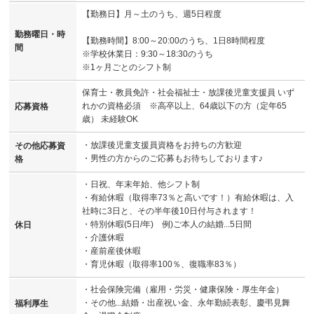
【勤務日】月～土のうち、週5日程度
勤務曜日・時
【勤務時間】8:00～20:00のうち、1日8時間程度
間
※学校休業日：9:30～18:30のうち
※1ヶ月ごとのシフト制
保育士・教員免許・社会福祉士・放課後児童支援員 いず
れかの資格必須 ※高卒以上、64歳以下の方（定年65
応募資格
歳） 未経験OK
・放課後児童支援員資格をお持ちの方歓迎
その他応募資
・男性の方からのご応募もお待ちしております♪
格
・日祝、年末年始、他シフト制
・有給休暇（取得率73％と高いです！）有給休暇は、入
社時に3日と、その半年後10日付与されます！
・特別休暇(5日/年) 例)ご本人の結婚...5日間
休日
・介護休暇
・産前産後休暇
・育児休暇（取得率100％、復職率83％）
・社会保険完備（雇用・労災・健康保険・厚生年金）
・その他...結婚・出産祝い金、永年勤続表彰、慶弔見舞
福利厚生