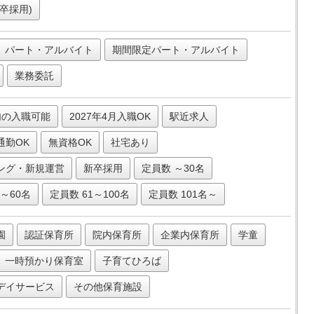
卒採用)
パート・アルバイト
期間限定パート・アルバイト
業務委託
内の入職可能
2027年4月入職OK
駅近求人
通勤OK
無資格OK
社宅あり
ング・新規運営
新卒採用
定員数 ～30名
1～60名
定員数 61～100名
定員数 101名～
園
認証保育所
院内保育所
企業内保育所
学童
一時預かり保育室
子育てひろば
デイサービス
その他保育施設