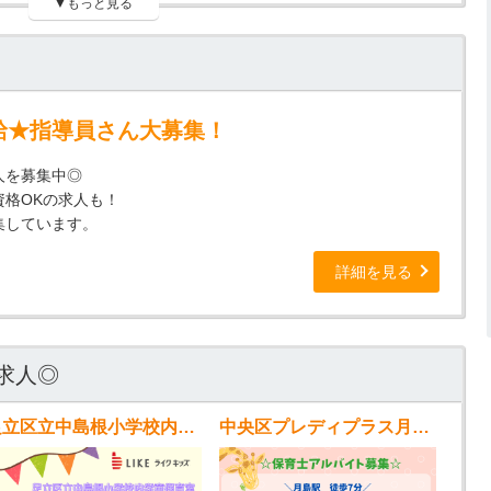
▼もっと見る
給★指導員さん大募集！
人を募集中◎
格OKの求人も！
集しています。
詳細を見る
求人◎
足立区立中島根小学校内学童保育室
中央区プレディプラス月島第三(学童)