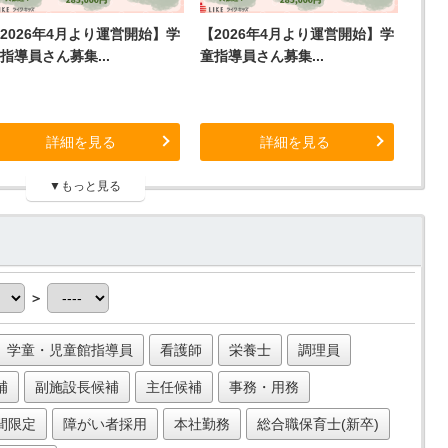
2026年4月より運営開始】学
【2026年4月より運営開始】学
指導員さん募集...
童指導員さん募集...
詳細を見る
詳細を見る
▼もっと見る
＞
学童・児童館指導員
看護師
栄養士
調理員
補
副施設長候補
主任候補
事務・用務
間限定
障がい者採用
本社勤務
総合職保育士(新卒)