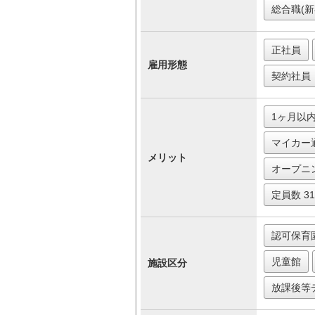
総合職(新
正社員
雇用形態
契約社員
1ヶ月以
マイカー
メリット
オープニ
定員数 3
認可保育
児童館
施設区分
放課後等