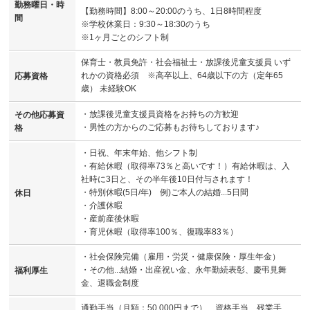
勤務曜日・時
【勤務時間】8:00～20:00のうち、1日8時間程度
間
※学校休業日：9:30～18:30のうち
※1ヶ月ごとのシフト制
保育士・教員免許・社会福祉士・放課後児童支援員 いず
れかの資格必須 ※高卒以上、64歳以下の方（定年65
応募資格
歳） 未経験OK
・放課後児童支援員資格をお持ちの方歓迎
その他応募資
・男性の方からのご応募もお待ちしております♪
格
・日祝、年末年始、他シフト制
・有給休暇（取得率73％と高いです！）有給休暇は、入
社時に3日と、その半年後10日付与されます！
・特別休暇(5日/年) 例)ご本人の結婚...5日間
休日
・介護休暇
・産前産後休暇
・育児休暇（取得率100％、復職率83％）
・社会保険完備（雇用・労災・健康保険・厚生年金）
・その他...結婚・出産祝い金、永年勤続表彰、慶弔見舞
福利厚生
金、退職金制度
通勤手当（月額：50,000円まで）、資格手当、残業手