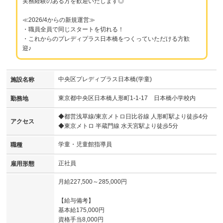
実務経験のある方を歓迎いたします◎
≪2026/4からの新規運営≫
・職員全員で同じスタートを切れる！
・これからのプレディプラス日本橋をつくっていただける方歓
迎♪
中央区プレディプラス日本橋(学童)
施設名称
東京都中央区日本橋人形町1-1-17 日本橋小学校内
勤務地
◆都営浅草線/東京メトロ日比谷線 人形町駅より徒歩4分
アクセス
◆東京メトロ 半蔵門線 水天宮駅より徒歩5分
学童・児童館指導員
職種
正社員
雇用形態
月給227,500～285,000円
【給与備考】
基本給175,000円
資格手当8,000円