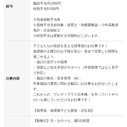
施設手当35,000円
給与
特別手当9,500円
※別途経験手当有
※資格手当支給対象：保育士・幼稚園教諭・小中高教員
免許・社会福祉士
※特別手当は変動する可能性がございます。
子どもたちの笑顔を支える指導員のお仕事です！
放課後や土曜日のお子様が安心・安全で充実した時間を
過ごせるよう、
・遊びの見守りや指導
・宿題など自主学習のサポート（学習指導ではなく見守
り対応）
・施設の衛生・安全管理 etc…
仕事内容
学童施設の運営に関わる幅広いお仕事をお任せいたしま
す。
これからの「プレディプラス日本橋」を作っていくやり
がいも感じていただけるお仕事です！
【指導員・放課後子ども教室・正社員】
【勤務日】月～土のうち、週5日程度