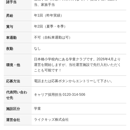
諸手当
当、家族手当
年1回（昨年実績）
昇給
年2回（夏季・冬季）
賞与
不可（自転車通勤は可）
車通勤
なし
夜勤
日本橋小学校内にある学童クラブです。2026年4月より
運営を開始しますが、当社運営施設で先行入社いただく
環境・他
ことも可能です！
電話または応募ボタンからエントリーして下さい。
応募方法
代表問い合わ
キャリア採用担当 0120-314-506
せ先
学童
施設区分
ライクキッズ株式会社
運営会社