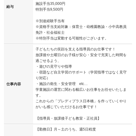
施設手当35,000円
給与
特別手当9,500円
※別途経験手当有
※資格手当支給対象：保育士・幼稚園教諭・小中高教員
免許・社会福祉士
※特別手当は変動する可能性がございます。
子どもたちの笑顔を支える指導員のお仕事です！
放課後や土曜日のお子様が安心・安全で充実した時間を
過ごせるよう、
・遊びの見守りや指導
・宿題など自主学習のサポート（学習指導ではなく見守
り対応）
・施設の衛生・安全管理 etc…
仕事内容
学童施設の運営に関わる幅広いお仕事をお任せいたしま
す。
これからの「プレディプラス日本橋」を作っていくやり
がいも感じていただけるお仕事です！
【指導員・放課後子ども教室・正社員】
【勤務日】月～土のうち、週5日程度