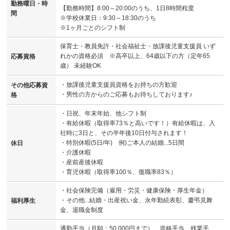
勤務曜日・時
【勤務時間】8:00～20:00のうち、1日8時間程度
間
※学校休業日：9:30～18:30のうち
※1ヶ月ごとのシフト制
保育士・教員免許・社会福祉士・放課後児童支援員 いず
れかの資格必須 ※高卒以上、64歳以下の方（定年65
応募資格
歳） 未経験OK
・放課後児童支援員資格をお持ちの方歓迎
その他応募資
・男性の方からのご応募もお待ちしております♪
格
・日祝、年末年始、他シフト制
・有給休暇（取得率73％と高いです！）有給休暇は、入
社時に3日と、その半年後10日付与されます！
・特別休暇(5日/年) 例)ご本人の結婚...5日間
休日
・介護休暇
・産前産後休暇
・育児休暇（取得率100％、復職率83％）
・社会保険完備（雇用・労災・健康保険・厚生年金）
・その他...結婚・出産祝い金、永年勤続表彰、慶弔見舞
福利厚生
金、退職金制度
通勤手当（月額：50,000円まで）、資格手当、残業手