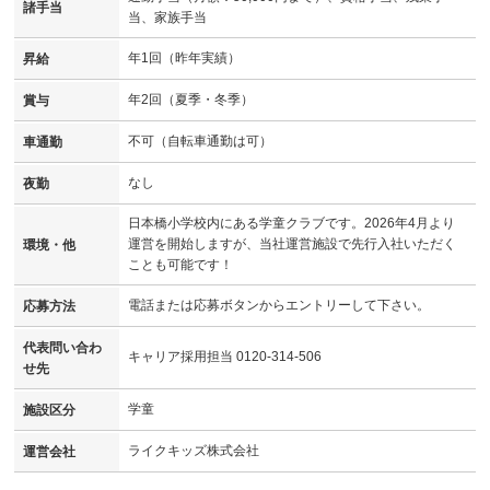
諸手当
当、家族手当
年1回（昨年実績）
昇給
年2回（夏季・冬季）
賞与
不可（自転車通勤は可）
車通勤
なし
夜勤
日本橋小学校内にある学童クラブです。2026年4月より
運営を開始しますが、当社運営施設で先行入社いただく
環境・他
ことも可能です！
電話または応募ボタンからエントリーして下さい。
応募方法
代表問い合わ
キャリア採用担当 0120-314-506
せ先
学童
施設区分
ライクキッズ株式会社
運営会社