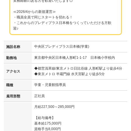
実務経験のある方を歓迎いたします◎
≪2026/4からの新規運営≫
・職員全員で同じスタートを切れる！
・これからのプレディプラス日本橋をつくっていただける方歓
迎♪
中央区プレディプラス日本橋(学童)
施設名称
東京都中央区日本橋人形町1-1-17 日本橋小学校内
勤務地
◆都営浅草線/東京メトロ日比谷線 人形町駅より徒歩4分
アクセス
◆東京メトロ 半蔵門線 水天宮駅より徒歩5分
学童・児童館指導員
職種
正社員
雇用形態
月給227,500～285,000円
【給与備考】
基本給175,000円
資格手当8,000円