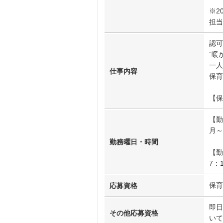
※2
担当
認可
”暖
一人
仕事内容
保育
【保
【勤
月～
勤務曜日・時間
【勤
7：
保育
応募資格
即日
その他応募資格
いて