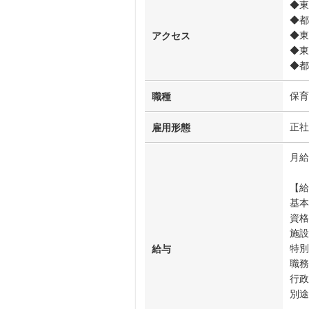
◆東
◆都
◆東
アクセス
◆東
◆都
保育
職種
正社
雇用形態
月給
【給
基本
資格
施設
特別
給与
職務
行政
別途