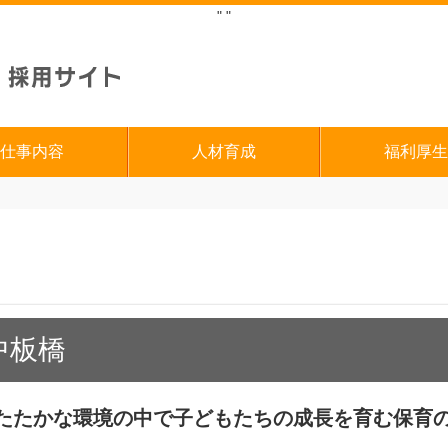
"
"
仕事内容
人材育成
福利厚生
中板橋
たたかな環境の中で子どもたちの成長を育む保育の