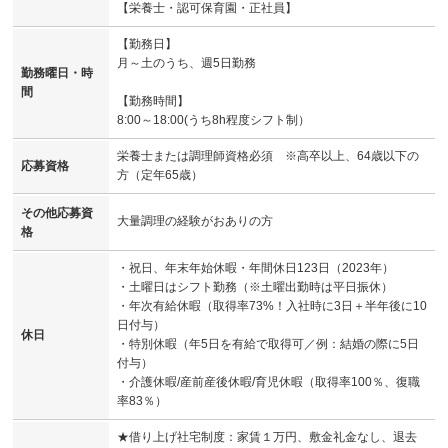
【栄養士・認可保育園・正社員】
【勤務日】
月～土のうち、週5日勤務
勤務曜日・時
間
【勤務時間】
8:00～18:00(うち8h程度シフト制）
栄養士または調理師資格必須 ※高卒以上、64歳以下の
応募資格
方（定年65歳）
その他応募資
大量調理の経験がおありの方
格
・祝日、年末年始休暇・年間休日123日（2023年）
・土曜日はシフト勤務（※土曜出勤時は平日振休）
・年次有給休暇（取得率73%！入社時に3日＋半年後に10
日付与）
休日
・特別休暇（年5日を有給で取得可／例：結婚の際に5日
付与）
・介護休暇/産前産後休暇/育児休暇（取得率100％、復職
率83％）
★借り上げ社宅制度：家賃１万円、敷金礼金なし、退去