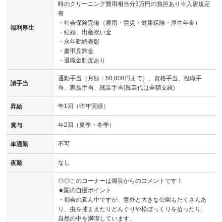
時のクリーニング費用相当分3万円の負担あり※入居規定
有
・社会保険完備（雇用・労災・健康保険・厚生年金）
福利厚生
・結婚、出産祝い金
・永年勤続表彰
・慶弔見舞金
・退職金制度あり
通勤手当（月額：50,000円まで）、資格手当、役職手
諸手当
当、家族手当、残業手当(残業代は全額支給)
年1回（昨年実績）
昇給
年2回（夏季・冬季）
賞与
不可
車通勤
なし
夜勤
◎◎このコーナーは園長からのコメントです！
★園の自慢ポイント
・都会の真ん中ですが、意外と大きな公園もたくさんあ
り、虫を捕まえたりどんぐりや松ぼっくりを拾ったり、
自然の中を満喫しています。