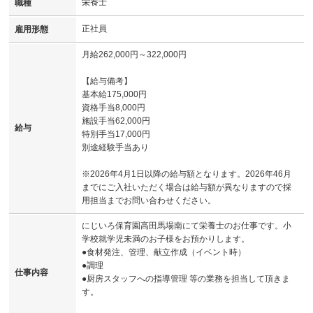
栄養士
職種
正社員
雇用形態
月給262,000円～322,000円
【給与備考】
基本給175,000円
資格手当8,000円
施設手当62,000円
給与
特別手当17,000円
別途経験手当あり
※2026年4月1日以降の給与額となります。2026年46月
までにご入社いただく場合は給与額が異なりますので採
用担当までお問い合わせください。
にじいろ保育園高田馬場南にて栄養士のお仕事です。小
学校就学児未満のお子様をお預かりします。
●食材発注、管理、献立作成（イベント時）
●調理
仕事内容
●厨房スタッフへの指導管理 等の業務を担当して頂きま
す。