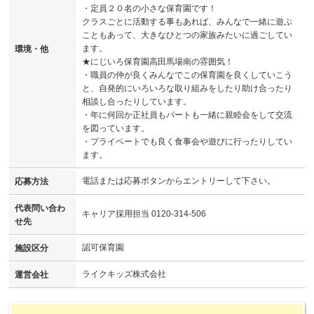
・定員２０名の小さな保育園です！
クラスごとに活動する事もあれば、みんなで一緒に遊ぶ
こともあって、大きなひとつの家族みたいに過ごしてい
ます。
環境・他
★にじいろ保育園高田馬場南の雰囲気！
・職員の仲が良くみんなでこの保育園を良くしていこう
と、自発的にいろいろな取り組みをしたり助け合ったり
相談し合ったりしています。
・年に何回か正社員もパートも一緒に親睦会をして交流
を図っています。
・プライベートでも良く食事会や遊びに行ったりしてい
ます。
電話または応募ボタンからエントリーして下さい。
応募方法
代表問い合わ
キャリア採用担当 0120-314-506
せ先
認可保育園
施設区分
ライクキッズ株式会社
運営会社