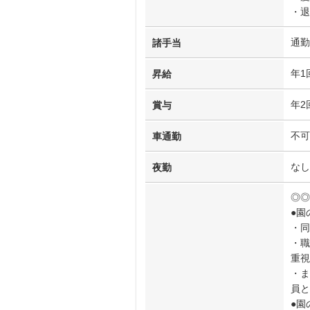
・退
通勤
諸手当
年1
昇給
年2
賞与
不可
車通勤
なし
夜勤
◎◎
●園
・同
・職
重視
・ま
員と
●園