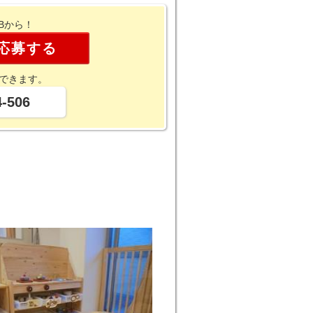
Bから！
応募する
できます。
4-506