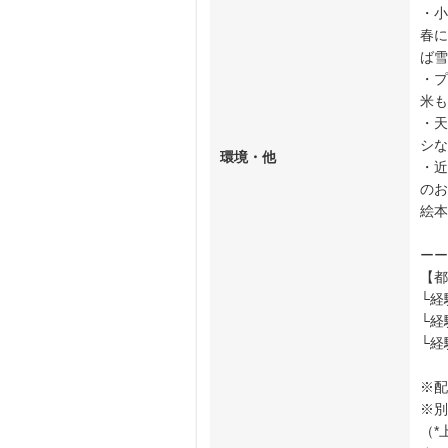
・小
春に
ば雪
・プ
米も
・天
シな
環境・他
・近
のお
絵本
ーー
【都
└経
└経
└経
※配
※別
（*