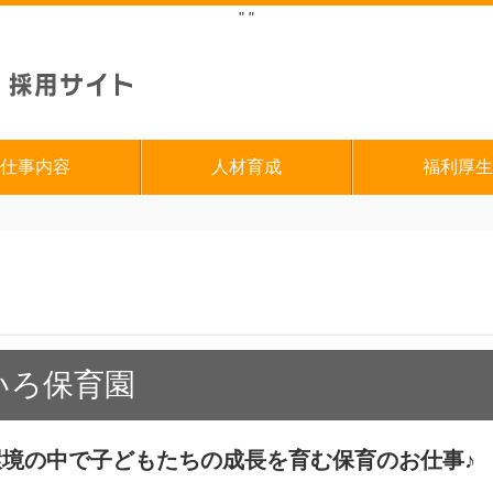
"
"
仕事内容
人材育成
福利厚生
いろ保育園
境の中で子どもたちの成長を育む保育のお仕事♪