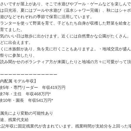
さいですが屋上があり、そこで水遊びやプール・ゲームなどを楽しんで
は日光浴、夏にはプールや水遊び（温水シャワー完備）、秋にはシャボ
遊びなどそれぞれの季節で保育に活用しています。
ランターを使って野菜を育て、子どもたち自身が収穫した野菜を給食とし
育てました。
気のいい日は散歩に出かけます。近くには自然豊かな公園がたくさん。
どに出会えます。
くに水族館があり、魚を見に行くこともありますよ。・地域交流が盛ん
祭りに参加したり、
読み聞かせのボランティア方が来園したりと地域の方々に可愛がって頂
ーーーーーーーーーーーーーー
内配属 モデル年収】
験5年・専門リーダー 年収419万円
験7年・主任 年収468万円*
験10年・園長 年収541万円*
属先により変動の可能性あり
途、残業代支給
上記年収に固定残業代が含まれています。残業時間が支給分を上回った