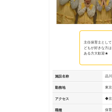
主任保育士として
どもが好きな方は
ある方大歓迎★
品川
施設名称
東京
勤務地
◆京
アクセス
保育
職種