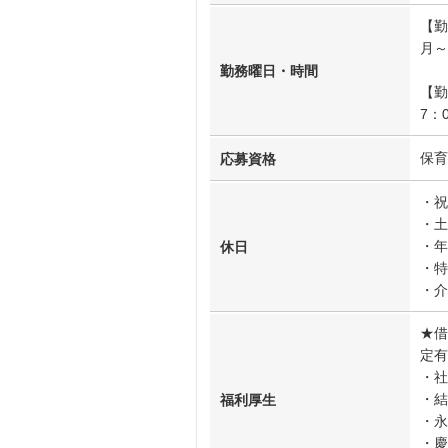
【勤
月～
勤務曜日・時間
【勤
7：
保育
応募資格
・祝
・土
・年
休日
・特
・介
★借
定有
・社
・結
福利厚生
・永
・慶