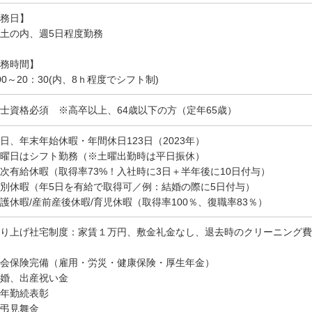
務日】
土の内、週5日程度勤務
務時間】
00～20：30(内、8ｈ程度でシフト制)
士資格必須 ※高卒以上、64歳以下の方（定年65歳）
日、年末年始休暇・年間休日123日（2023年）
曜日はシフト勤務（※土曜出勤時は平日振休）
次有給休暇（取得率73%！入社時に3日＋半年後に10日付与）
別休暇（年5日を有給で取得可／例：結婚の際に5日付与）
護休暇/産前産後休暇/育児休暇（取得率100％、復職率83％）
り上げ社宅制度：家賃１万円、敷金礼金なし、退去時のクリーニング費
会保険完備（雇用・労災・健康保険・厚生年金）
婚、出産祝い金
年勤続表彰
弔見舞金