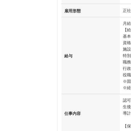
正社
雇用形態
月給
【給
基本
資格
施設
特別
給与
職務
行政
役職
※固
※経
認可
生後
導計
仕事内容
【保