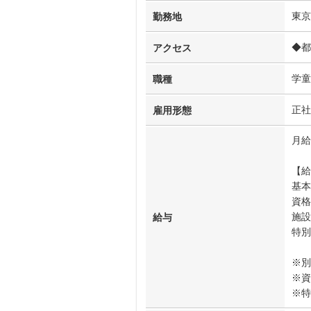
東京
勤務地
◆都
アクセス
学童
職種
正社
雇用形態
月給2
【給
基本
資格
施設
給与
特別
※別
※資
※特