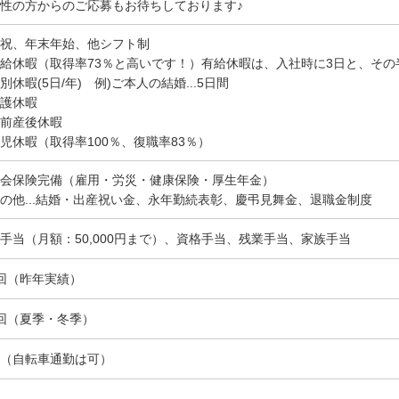
性の方からのご応募もお待ちしております♪
祝、年末年始、他シフト制
給休暇（取得率73％と高いです！）有給休暇は、入社時に3日と、その
別休暇(5日/年) 例)ご本人の結婚...5日間
護休暇
前産後休暇
児休暇（取得率100％、復職率83％）
会保険完備（雇用・労災・健康保険・厚生年金）
の他...結婚・出産祝い金、永年勤続表彰、慶弔見舞金、退職金制度
手当（月額：50,000円まで）、資格手当、残業手当、家族手当
回（昨年実績）
回（夏季・冬季）
（自転車通勤は可）