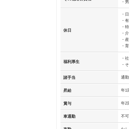
・男
・日
・有
・特
休日
・介
・産
・育
・社
福利厚生
・そ
通勤
諸手当
年1
昇給
年2
賞与
不可
車通勤