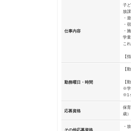
子ど
放課
・遊
・宿
・施
仕事内容
学童
これ
【指
【勤
【勤
勤務曜日・時間
※学
※1
保育
応募資格
歳）
・放
その他応募資格