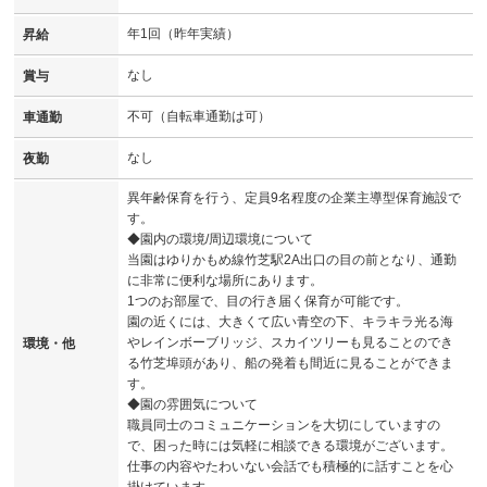
年1回（昨年実績）
昇給
なし
賞与
不可（自転車通勤は可）
車通勤
なし
夜勤
異年齢保育を行う、定員9名程度の企業主導型保育施設で
す。
◆園内の環境/周辺環境について
当園はゆりかもめ線竹芝駅2A出口の目の前となり、通勤
に非常に便利な場所にあります。
1つのお部屋で、目の行き届く保育が可能です。
園の近くには、大きくて広い青空の下、キラキラ光る海
やレインボーブリッジ、スカイツリーも見ることのでき
環境・他
る竹芝埠頭があり、船の発着も間近に見ることができま
す。
◆園の雰囲気について
職員同士のコミュニケーションを大切にしていますの
で、困った時には気軽に相談できる環境がございます。
仕事の内容やたわいない会話でも積極的に話すことを心