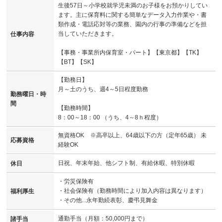
生後57日～小学校就学児未満のお子様をお預かりしてい
ます。主に保育料に関する簡単なデータ入力作業や・書
類作成・電話応対等の業務、園内の行事の準備などを担
当していただきます。
仕事内容
【事務・事業所内保育室・パート】【東京都】【TK】
【BT】【SK】
【勤務日】
月～土のうち、週4～5日程度勤務
勤務曜日・時
間
【勤務時間】
8：00～18：00 （うち、4～8ｈ程度）
無資格OK ※高卒以上、64歳以下の方（定年65歳） 未
応募資格
経験OK
日祝、年末年始、他シフト制、有給休暇、特別休暇
休日
・労災保険有
・社会保険有（勤務時間により加入内容は異なります）
福利厚生
・その他...永年勤続表彰、慶弔見舞金
通勤手当（月額：50,000円まで）
諸手当