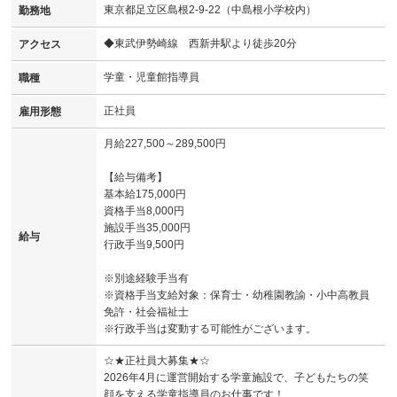
東京都足立区島根2-9-22（中島根小学校内）
勤務地
◆東武伊勢崎線 西新井駅より徒歩20分
アクセス
学童・児童館指導員
職種
正社員
雇用形態
月給227,500～289,500円
【給与備考】
基本給175,000円
資格手当8,000円
施設手当35,000円
給与
行政手当9,500円
※別途経験手当有
※資格手当支給対象：保育士・幼稚園教諭・小中高教員
免許・社会福祉士
※行政手当は変動する可能性がございます。
☆★正社員大募集★☆
2026年4月に運営開始する学童施設で、子どもたちの笑
顔を支える学童指導員のお仕事です！