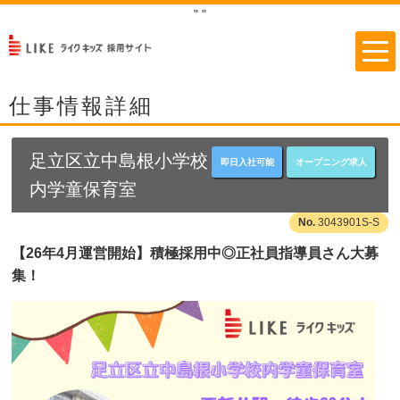
"
"
仕事情報詳細
足立区立中島根小学校
即日入社可能
オープニング求人
内学童保育室
3043901S-S
【26年4月運営開始】積極採用中◎正社員指導員さん大募
集！