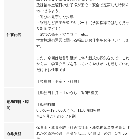
放課後や土曜日のお子様が安心・安全で充実した時間を
過ごせるよう、
・遊びの見守りや指導
・宿題など自主学習のサポート（学習指導ではなく見守
り対応です！）
・施設の衛生・安全管理 etc…
仕事内容
学童施設の運営に関わる幅広いお仕事をお任せいたしま
す。
また、今回は運営引継ぎに伴う新規の募集なので、これ
から共に学童クラブを作っていくやりがいも感じていた
だけるお仕事です！
【指導員・学童・正社員】
【勤務日】月～土のうち、週5日程度
勤務曜日・時
【勤務時間】
間
8：00～19：00のうち、1日8時間程度
※1ヶ月ごとのシフト制
保育士・教員免許・社会福祉士・放課後児童支援員 いず
れかの資格必須 ※高卒以上、64歳以下の方（定年65
応募資格