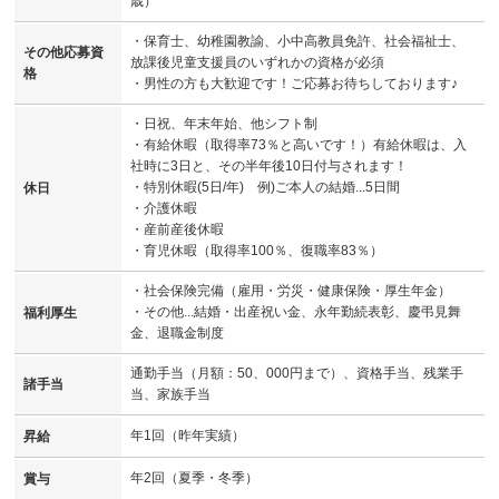
歳）
・保育士、幼稚園教諭、小中高教員免許、社会福祉士、
その他応募資
放課後児童支援員のいずれかの資格が必須
格
・男性の方も大歓迎です！ご応募お待ちしております♪
・日祝、年末年始、他シフト制
・有給休暇（取得率73％と高いです！）有給休暇は、入
社時に3日と、その半年後10日付与されます！
・特別休暇(5日/年) 例)ご本人の結婚...5日間
休日
・介護休暇
・産前産後休暇
・育児休暇（取得率100％、復職率83％）
・社会保険完備（雇用・労災・健康保険・厚生年金）
・その他...結婚・出産祝い金、永年勤続表彰、慶弔見舞
福利厚生
金、退職金制度
通勤手当（月額：50、000円まで）、資格手当、残業手
諸手当
当、家族手当
年1回（昨年実績）
昇給
年2回（夏季・冬季）
賞与