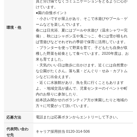
員と分け隔てなくコミュニケーションをとるように心が
けています。
●園の自慢ポイント
・小さいですが屋上があり、そこで水遊びやプール・ゲ
ームなどを楽しんでいます。
環境・他
春には日光浴、夏にはプールや水遊び（温水シャワー完
備）、秋にはシャボン玉や鬼ごっこ、冬には雪が積もれ
ば雪遊びなどそれぞれの季節で保育に活用しています。
・プランターを使って野菜を育て、子どもたち自身が収
穫した野菜を給食として食べています。2020年度は、お
米も育てました。
・天気のいい日は散歩に出かけます。近くには自然豊か
な公園がたくさん。落ち葉・どんぐり・せみ・カブトム
シなどに出会えます。
・近くに水族館があり、魚を見に行くこともあります
よ。・地域交流が盛んで、児童センターのイベントや町
内のお祭りに参加したり、
絵本読み聞かせのボランティア方が来園したりと地域の
方々に可愛がって頂いています。
電話または応募ボタンからエントリーして下さい。
応募方法
代表問い合わ
キャリア採用担当 0120-314-506
せ先