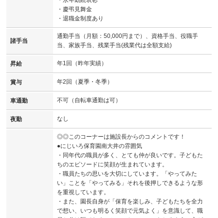
・永年勤続表彰
・慶弔見舞金
・退職金制度あり
通勤手当（月額：50,000円まで）、資格手当、役職手
諸手当
当、家族手当、残業手当(残業代は全額支給)
年1回（昨年実績）
昇給
年2回（夏季・冬季）
賞与
不可（自転車通勤は可）
車通勤
なし
夜勤
◎◎このコーナーは施設長からのコメントです！
●にじいろ保育園南大井の雰囲気
・同年代の職員が多く、とても仲が良いです。子どもた
ちのエピソードに笑顔が生まれています。
・職員たちの思いを大切にしています。「やってみた
い」ことを「やってみる」それを後押しできるような形
を重視しています。
・また、園長自身が「保育を楽しみ、子どもたちを全力
で想い、いつも明るく笑顔で元気よく」を意識して、職