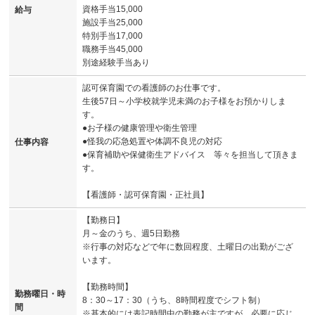
資格手当15,000
給与
施設手当25,000
特別手当17,000
職務手当45,000
別途経験手当あり
認可保育園での看護師のお仕事です。
生後57日～小学校就学児未満のお子様をお預かりしま
す。
●お子様の健康管理や衛生管理
●怪我の応急処置や体調不良児の対応
仕事内容
●保育補助や保健衛生アドバイス 等々を担当して頂きま
す。
【看護師・認可保育園・正社員】
【勤務日】
月～金のうち、週5日勤務
※行事の対応などで年に数回程度、土曜日の出勤がござ
います。
【勤務時間】
勤務曜日・時
8：30～17：30（うち、8時間程度でシフト制）
間
※基本的には表記時間中の勤務が主ですが、必要に応じ