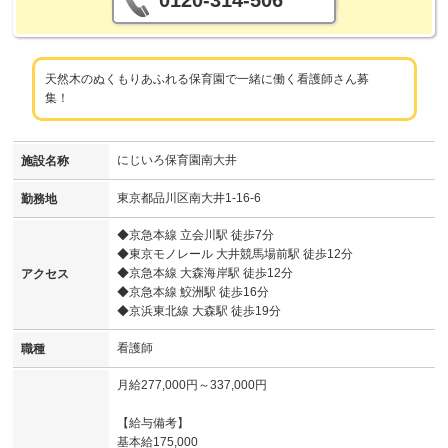
0120-314-506
天然木のぬくもりあふれる保育園で一緒に働く看護師さん募
集！
にじいろ保育園南大井
施設名称
東京都品川区南大井1-16-6
勤務地
◆京急本線 立会川駅 徒歩7分
◆東京モノレール 大井競馬場前駅 徒歩12分
◆京急本線 大森海岸駅 徒歩12分
アクセス
◆京急本線 鮫洲駅 徒歩16分
◆京浜東北線 大森駅 徒歩19分
看護師
職種
月給277,000円～337,000円
【給与備考】
基本給175,000