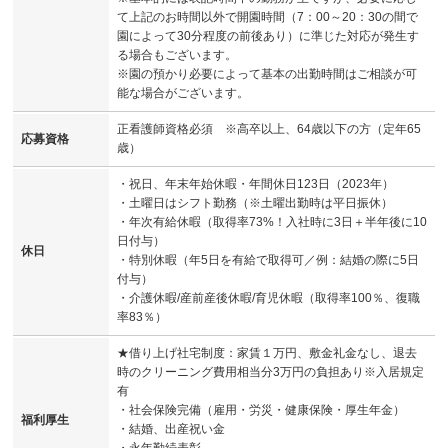
て上記のお時間以外で開園時間（7：00～20：30の間で
園によって30分程度の前後あり）に準じた対応が発生す
る場合もございます。
※園の預かり必要によって基本の出勤時間はご相談が可
能な場合がございます。
正看護師資格必須 ※高卒以上、64歳以下の方（定年65
応募資格
歳）
・祝日、年末年始休暇・年間休日123日（2023年）
・土曜日はシフト勤務（※土曜出勤時は平日振休）
・年次有給休暇（取得率73%！入社時に3日＋半年後に10
日付与）
休日
・特別休暇（年5日を有給で取得可／例：結婚の際に5日
付与）
・介護休暇/産前産後休暇/育児休暇（取得率100％、復職
率83％）
★借り上げ社宅制度：家賃１万円、敷金礼金なし、退去
時のクリーニング費用相当分3万円の負担あり※入居規定
有
・社会保険完備（雇用・労災・健康保険・厚生年金）
福利厚生
・結婚、出産祝い金