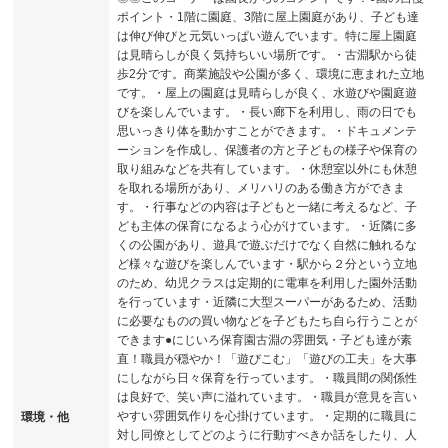
ポイント・1階に園庭、3階に屋上園庭があり、子ども達
は伸び伸びと元気いっぱい遊んでいます。特に屋上園庭
は見晴らしが良く気持ちいい場所です。・古淵駅から徒
歩2分です。商業施設や公園が多く、環境に恵まれた立地
です。・屋上の園庭は見晴らしが良く、水遊びや園庭遊
びを楽しんでいます。・長い廊下を利用し、雨の日でも
思いっきり体を動かすことができます。・ドキュメンテ
ーションを作成し、保護者の方と子どもの様子や保育の
取り組みなどを共有しています。・休憩室以外にも休憩
を取れる場所があり、メリハリのある働き方ができま
す。・行事などの内容は子どもと一緒に考えるなど、子
ども主体の保育になるよう心がけています。・近隣に多
くの公園があり、遊具で遊ぶだけでなく自然に触れるな
ど様々な遊びを楽しんでいます・駅から２分という立地
のため、幼児クラスは定期的に電車を利用した園外活動
を行っています・近隣に大型スーパーがあるため、活動
に必要なものの買い物などを子どもたち自ら行うことが
できます●にじいろ保育園古淵の雰囲気・子ども達が素
直！職員が穏やか！「遊びこむ」「遊びの工夫」を大事
にしながら日々保育を行っています。・職員間の関係性
は良好で、笑い声に溢れています。・職員が意見を言い
やすい雰囲気作りを心掛けています。・定期的に職員に
環境・他
対し同僚としてどのように行動すべきか話をしたり、人