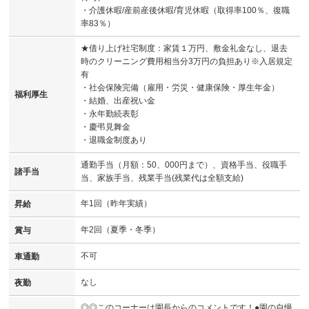
・介護休暇/産前産後休暇/育児休暇（取得率100％、復職
率83％）
★借り上げ社宅制度：家賃１万円、敷金礼金なし、退去
時のクリーニング費用相当分3万円の負担あり※入居規定
有
・社会保険完備（雇用・労災・健康保険・厚生年金）
福利厚生
・結婚、出産祝い金
・永年勤続表彰
・慶弔見舞金
・退職金制度あり
通勤手当（月額：50、000円まで）、資格手当、役職手
諸手当
当、家族手当、残業手当(残業代は全額支給)
年1回（昨年実績）
昇給
年2回（夏季・冬季）
賞与
不可
車通勤
なし
夜勤
◎◎このコーナーは園長からのコメントです！●園の自慢