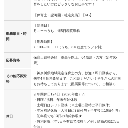
育をしたい方にピッタリなお仕事です！
【保育士・認可園・社宅完備】【KG】
【勤務日】
月～土のうち、週5日程度勤務
勤務曜日・時
間
【勤務時間】
7：00～20：00（うち、8ｈ程度でシフト制）
保育士資格必須 ※高卒以上、64歳以下の方（定年65
応募資格
歳）
・神奈川県地域限定保育士の方、歓迎！即日勤務から、
その他応募資
来年4月勤務希望まで、ご相談ください！学生さんの応募
格
もお待ちしております（配属園等について、ご相談♪）
☆年間休日124日（2026年度）☆
・日曜 / 祝日、年末年始休暇
・土曜日はシフト勤務（※土曜出勤時は平日振休）
・年次有給休暇（入社日に3日付与＋半年後に10日付与）
初年度でも13日の有給休暇★
休日
・特別休暇（年5日を有給で取得可／例：結婚の際に5日
付与）