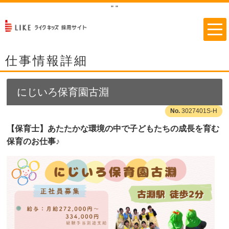
"
"
仕事情報詳細
にじいろ保育園古淵
3027401S-H
【保育士】あたたかな環境の中で子どもたちの成長を育む
保育のお仕事♪