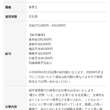
保育士
職種
正社員
雇用形態
月給272,000円～334,000円
【給与備考】
基本給180,000円
資格手当8,000円
施設手当48,000円
職務手当6,000円
給与
行政手当30,000円
別途経験手当あり
※2026年4月1日以降の給与額となります。2026年3月ま
でにご入社いただく場合は給与額が異なりますので採用
担当までお問い合わせください。
認可保育園での保育のお仕事をお任せいたします。
”暖かい空間「いえ」が人を育てる”を合言葉に、主体性を
はぐくむコーナー保育などを取り入れた、こどもたち一
人ひとりに寄り添う保育を行っています。風通しの良い
仕事内容
職場で、あなたのいままでの経験を反映してより良い保