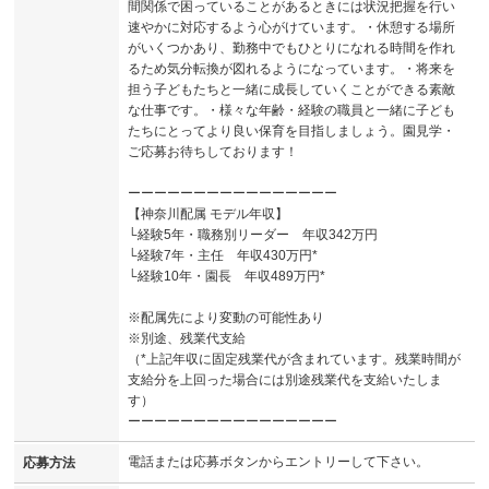
間関係で困っていることがあるときには状況把握を行い
速やかに対応するよう心がけています。・休憩する場所
がいくつかあり、勤務中でもひとりになれる時間を作れ
るため気分転換が図れるようになっています。・将来を
担う子どもたちと一緒に成長していくことができる素敵
な仕事です。・様々な年齢・経験の職員と一緒に子ども
たちにとってより良い保育を目指しましょう。園見学・
ご応募お待ちしております！
ーーーーーーーーーーーーーーーー
【神奈川配属 モデル年収】
└経験5年・職務別リーダー 年収342万円
└経験7年・主任 年収430万円*
└経験10年・園長 年収489万円*
※配属先により変動の可能性あり
※別途、残業代支給
（*上記年収に固定残業代が含まれています。残業時間が
支給分を上回った場合には別途残業代を支給いたしま
す）
ーーーーーーーーーーーーーーーー
電話または応募ボタンからエントリーして下さい。
応募方法