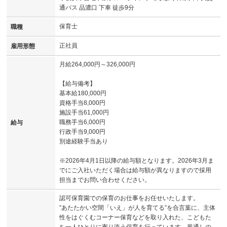
通バス 品濃口 下車 徒歩9分
保育士
職種
正社員
雇用形態
月給264,000円～326,000円
【給与備考】
基本給180,000円
資格手当8,000円
施設手当61,000円
職務手当6,000円
給与
行政手当9,000円
別途経験手当あり
※2026年4月1日以降の給与額となります。2026年3月ま
でにご入社いただく場合は給与額が異なりますので採用
担当までお問い合わせください。
認可保育園での保育のお仕事をお任せいたします。
”あたたかい空間「いえ」が人を育てる”を合言葉に、主体
性をはぐくむコーナー保育などを取り入れた、こどもた
ち一人ひとりに寄り添う保育を行っています。風通しの