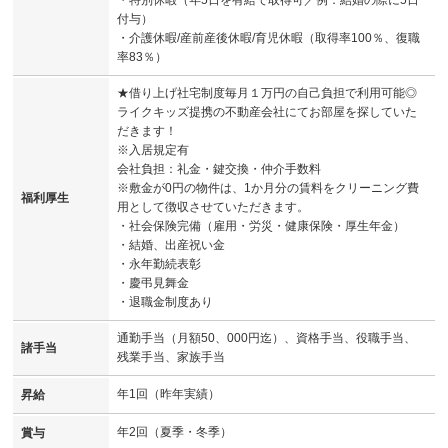
付与）
・介護休暇/産前産後休暇/育児休暇（取得率100％、復職
率83％）
★借り上げ社宅制度毎月１万円の自己負担で利用可能◎
ライクキッズ提携の不動産会社にてお部屋を探していた
だきます！
※入居規定有
会社負担：礼金・鍵交換・仲介手数料
※敷金が0円の物件は、1か月分の賃料をクリーニング費
福利厚生
用として徴収させていただきます。
・社会保険完備（雇用・労災・健康保険・厚生年金）
・結婚、出産祝い金
・永年勤続表彰
・慶弔見舞金
・退職金制度あり
通勤手当（月額50、000円迄）、資格手当、役職手当、
諸手当
残業手当、家族手当
年1回（昨年実績）
昇給
年2回（夏季・冬季）
賞与