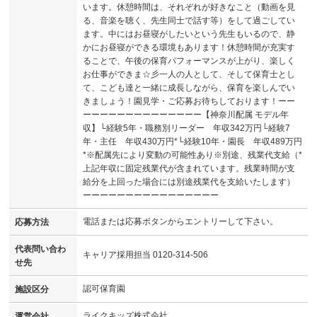
います。休憩時間は、それぞれが好きなこと（動画を見
る、音楽を聴く、先生同士で話す等）をして過ごしてい
ます。中にはお昼寝がしたいという先生もいるので、静
かにお昼寝ができる環境もあります！休憩時間が充実す
ることで、午後の保育パフォーマンスが上がり、楽しく
お仕事ができま☆彡一人の人として、そして保育士とし
て、こども達と一緒に成長しながら、保育を楽しんでい
きましょう！園見学・ご応募お待ちしております！ーー
ーーーーーーーーーーーーーー【神奈川配属 モデル年
収】└経験5年・職務別リーダー 年収342万円└経験7
年・主任 年収430万円*└経験10年・園長 年収489万円
*※配属先により変動の可能性あり※別途、残業代支給（*
上記年収に固定残業代が含まれています。残業時間が支
給分を上回った場合には別途残業代を支給いたします）
ーーーーーーーーーーーーーーーー
電話または応募ボタンからエントリーして下さい。
応募方法
代表問い合わ
キャリア採用担当 0120-314-506
せ先
認可保育園
施設区分
ライクキッズ株式会社
運営会社