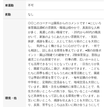
不可
車通勤
なし
夜勤
◎◎このコーナーは園長からのコメントです！●にじいろ
保育園品濃町の雰囲気・職場は穏やかで、真面目な人柄
が多く、風通しの良い職場です。・20代から60代の職員
がいて、家族のようにあたたかい雰囲気です。・笑顔、
挨拶、感謝を重んじ、人として当たり前のことを大切に
し、 気持ちよく働けるように心がけています。・何で
も相談し、話し合える環境を整えています。●園の自慢ポ
イント・園は2階建ての建物です。2階保育室は、普段は
歳児ごとのお部屋ですが、 行事の際、広いホールとし
ても活用できるつくりとなっています。・日当たりが良
く、園庭では泥んこ遊び、水遊びができます。・こども
たちに四季を感じてもらうために食育活動として、園庭
では季節の野菜を育てています。・毎年近隣の小学校、
中学校と、定期的に交流会をして、地域交流も大切にし
ています。園長・主任も積極的に保育に入ることで、先
生方の良いところへの気づき、悩んでいることへの相談
など具体性をもって話し合える環境が整っています。お
環境・他
互いに良いところ、感謝を伝えあうことを大切にしてお
り、反面、苦手なところはお互いに助け合うようにして