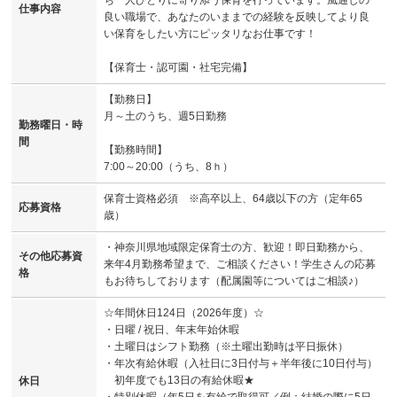
仕事内容
良い職場で、あなたのいままでの経験を反映してより良
い保育をしたい方にピッタリなお仕事です！
【保育士・認可園・社宅完備】
【勤務日】
月～土のうち、週5日勤務
勤務曜日・時
間
【勤務時間】
7:00～20:00（うち、8ｈ）
保育士資格必須 ※高卒以上、64歳以下の方（定年65
応募資格
歳）
・神奈川県地域限定保育士の方、歓迎！即日勤務から、
その他応募資
来年4月勤務希望まで、ご相談ください！学生さんの応募
格
もお待ちしております（配属園等についてはご相談♪）
☆年間休日124日（2026年度）☆
・日曜 / 祝日、年末年始休暇
・土曜日はシフト勤務（※土曜出勤時は平日振休）
・年次有給休暇（入社日に3日付与＋半年後に10日付与）
初年度でも13日の有給休暇★
休日
・特別休暇（年5日を有給で取得可／例：結婚の際に5日