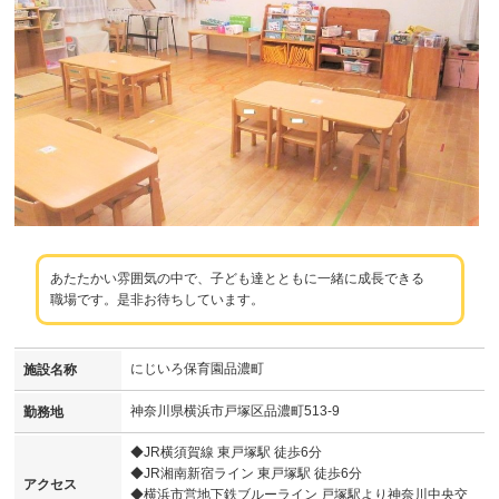
あたたかい雰囲気の中で、子ども達とともに一緒に成長できる
職場です。是非お待ちしています。
にじいろ保育園品濃町
施設名称
神奈川県横浜市戸塚区品濃町513-9
勤務地
◆JR横須賀線 東戸塚駅 徒歩6分
◆JR湘南新宿ライン 東戸塚駅 徒歩6分
アクセス
◆横浜市営地下鉄ブルーライン 戸塚駅より神奈川中央交