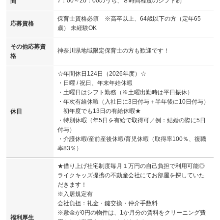
7：00～20：00のうち、８時間程度のシフト制
間
保育士資格必須 ※高卒以上、64歳以下の方（定年65
応募資格
歳） 未経験OK
その他応募資
神奈川県地域限定保育士の方も歓迎です！
格
☆年間休日124日（2026年度）☆
・日曜 / 祝日、年末年始休暇
・土曜日はシフト勤務（※土曜出勤時は平日振休）
・年次有給休暇（入社日に3日付与＋半年後に10日付与）
初年度でも13日の有給休暇★
休日
・特別休暇（年5日を有給で取得可／例：結婚の際に5日
付与）
・介護休暇/産前産後休暇/育児休暇（取得率100％、復職
率83％）
★借り上げ社宅制度毎月１万円の自己負担で利用可能◎
ライクキッズ提携の不動産会社にてお部屋を探していた
だきます！
※入居規定有
会社負担：礼金・鍵交換・仲介手数料
※敷金が0円の物件は、1か月分の賃料をクリーニング費
福利厚生