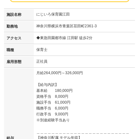
にじいろ保育園江田
施設名称
神奈川県横浜市青葉区荏田町2361-3
勤務地
◆東急田園都市線 江田駅 徒歩2分
アクセス
保育士
職種
正社員
雇用形態
月給264,000円～326,000円
【給与内訳】
基本給 180,000円
資格手当 8,000円
施設手当 61,000円
職務手当 6,000円
行政手当 9,000円
※別途経験手当あり
＿＿＿＿＿＿＿＿＿＿＿＿＿＿＿＿＿＿＿＿＿＿＿＿＿
【神奈川配属 モデル年収】
給与