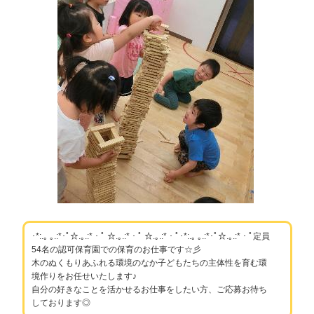
･*:.｡ ｡.:*･ﾟ☆.｡.:*・ﾟ ☆.｡.:*・ﾟ ☆.｡.:*・ﾟ･*:.｡ ｡.:*･ﾟ☆.｡.:*・ﾟ定員
54名の認可保育園での保育のお仕事です☆彡
木のぬくもりあふれる環境のなか子どもたちの主体性を育む環
境作りをお任せいたします♪
自分の好きなことを活かせるお仕事をしたい方、ご応募お待ち
しております◎