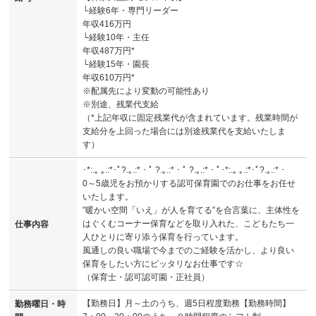
└経験6年・専門リーダー
年収416万円
└経験10年・主任
年収487万円*
└経験15年・園長
年収610万円*
※配属先により変動の可能性あり
※別途、残業代支給
（*上記年収に固定残業代が含まれています。残業時間が
支給分を上回った場合には別途残業代を支給いたしま
す）
･*:.｡ ｡.:*･ﾟ?.｡.:*・ﾟ ?.｡.:*・ﾟ ?.｡.:*・ﾟ･*:.｡ ｡.:*･ﾟ?.｡.:*・
0～5歳児をお預かりする認可保育園でのお仕事をお任せ
いたします。
”暖かい空間「いえ」が人を育てる”を合言葉に、主体性を
はぐくむコーナー保育などを取り入れた、こどもたち一
仕事内容
人ひとりに寄り添う保育を行っています。
風通しの良い職場で今までのご経験を活かし、より良い
保育をしたい方にピッタリなお仕事です☆
（保育士・認可認可園・正社員）
【勤務日】月～土のうち、週5日程度勤務【勤務時間】
勤務曜日・時