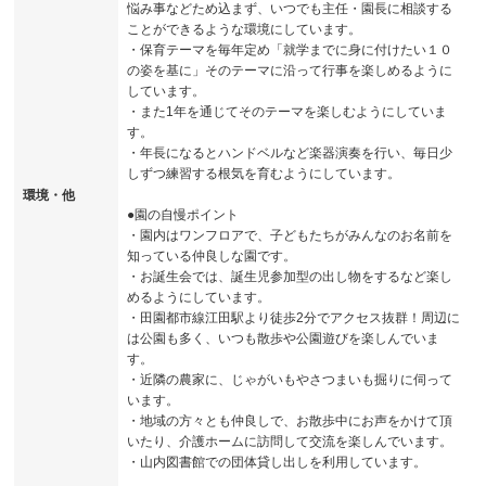
悩み事などため込まず、いつでも主任・園長に相談する
ことができるような環境にしています。
・保育テーマを毎年定め「就学までに身に付けたい１０
の姿を基に」そのテーマに沿って行事を楽しめるように
しています。
・また1年を通じてそのテーマを楽しむようにしていま
す。
・年長になるとハンドベルなど楽器演奏を行い、毎日少
しずつ練習する根気を育むようにしています。
環境・他
●園の自慢ポイント
・園内はワンフロアで、子どもたちがみんなのお名前を
知っている仲良しな園です。
・お誕生会では、誕生児参加型の出し物をするなど楽し
めるようにしています。
・田園都市線江田駅より徒歩2分でアクセス抜群！周辺に
は公園も多く、いつも散歩や公園遊びを楽しんでいま
す。
・近隣の農家に、じゃがいもやさつまいも掘りに伺って
います。
・地域の方々とも仲良しで、お散歩中にお声をかけて頂
いたり、介護ホームに訪問して交流を楽しんでいます。
・山内図書館での団体貸し出しを利用しています。