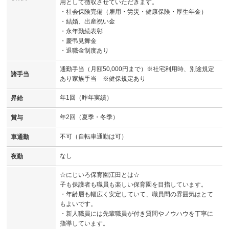
用として徴収させていただきます。
・社会保険完備（雇用・労災・健康保険・厚生年金）
・結婚、出産祝い金
・永年勤続表彰
・慶弔見舞金
・退職金制度あり
通勤手当（月額50,000円まで）※社宅利用時、別途規定
諸手当
あり家族手当 ※健保規定あり
年1回（昨年実績）
昇給
年2回（夏季・冬季）
賞与
不可（自転車通勤は可）
車通勤
なし
夜勤
☆にじいろ保育園江田とは☆
子も保護者も職員も楽しい保育園を目指しています。
・年齢層も幅広く安定していて、職員間の雰囲気はとて
もよいです。
・新人職員には先輩職員が付き質問やノウハウを丁寧に
指導しています。