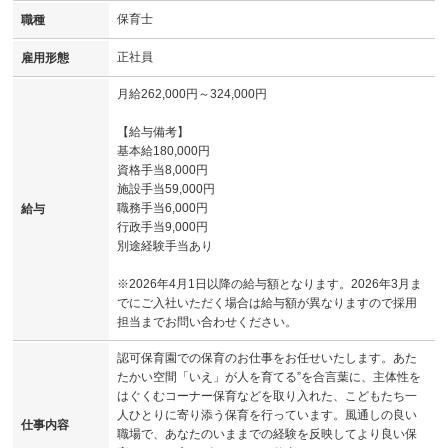
保育士
職種
正社員
雇用形態
月給262,000円～324,000円
【給与備考】
基本給180,000円
資格手当8,000円
施設手当59,000円
職務手当6,000円
給与
行政手当9,000円
別途経験手当あり
※2026年4月1日以降の給与額となります。2026年3月ま
でにご入社いただく場合は給与額が異なりますので採用
担当までお問い合わせください。
認可保育園での保育のお仕事をお任せいたします。あた
たかい空間「いえ」が人を育てる”を合言葉に、主体性を
はぐくむコーナー保育などを取り入れた、こどもたち一
人ひとりに寄り添う保育を行っています。風通しの良い
仕事内容
職場で、あなたのいままでの経験を反映してより良い保