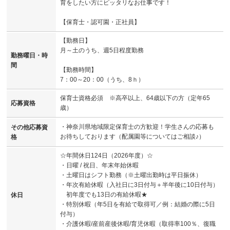
育をしたい方にピッタリなお仕事です！
【保育士・認可園・正社員】
【勤務日】
月～土のうち、週5日程度勤務
勤務曜日・時
間
【勤務時間】
7：00～20：00（うち、8ｈ）
保育士資格必須 ※高卒以上、64歳以下の方（定年65
応募資格
歳）
・神奈川県地域限定保育士の方歓迎！学生さんの応募も
その他応募資
お待ちしております（配属園等についてはご相談♪）
格
☆年間休日124日（2026年度）☆
・日曜 / 祝日、年末年始休暇
・土曜日はシフト勤務（※土曜出勤時は平日振休）
・年次有給休暇（入社日に3日付与＋半年後に10日付与）
初年度でも13日の有給休暇★
休日
・特別休暇（年5日を有給で取得可／例：結婚の際に5日
付与）
・介護休暇/産前産後休暇/育児休暇（取得率100％、復職