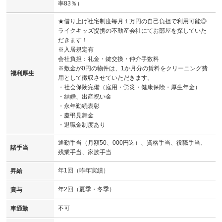
率83％）
★借り上げ社宅制度毎月１万円の自己負担で利用可能◎
ライクキッズ提携の不動産会社にてお部屋を探していた
だきます！
※入居規定有
会社負担：礼金・鍵交換・仲介手数料
※敷金が0円の物件は、1か月分の賃料をクリーニング費
福利厚生
用として徴収させていただきます。
・社会保険完備（雇用・労災・健康保険・厚生年金）
・結婚、出産祝い金
・永年勤続表彰
・慶弔見舞金
・退職金制度あり
通勤手当（月額50、000円迄）、資格手当、役職手当、
諸手当
残業手当、家族手当
年1回（昨年実績）
昇給
年2回（夏季・冬季）
賞与
不可
車通勤