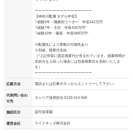
ーーーーーーーーーーーーーーーー
【神奈川配属 モデル年収】
└経験5年・職務別リーダー 年収342万円
└経験7年・主任 年収430万円*
└経験10年・園長 年収489万円*
※配属先により変動の可能性あり
※別途、残業代支給
（*上記年収に固定残業代が含まれています。残業時間が
支給分を上回った場合には別途残業代を支給いたしま
す）
ーーーーーーーーーーーーーーーー
電話または応募ボタンからエントリーして下さい。
応募方法
代表問い合わ
キャリア採用担当 0120-314-506
せ先
認可保育園
施設区分
ライクキッズ株式会社
運営会社