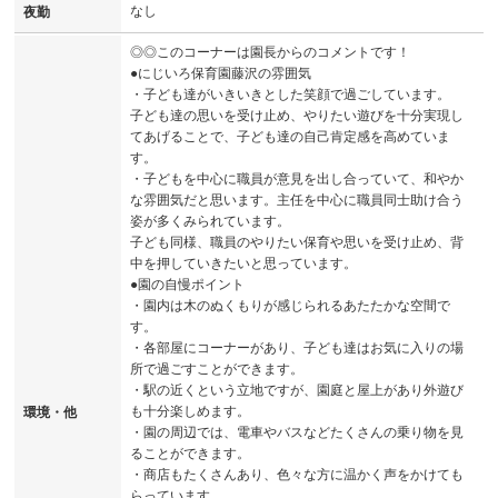
なし
夜勤
◎◎このコーナーは園長からのコメントです！
●にじいろ保育園藤沢の雰囲気
・子ども達がいきいきとした笑顔で過ごしています。
子ども達の思いを受け止め、やりたい遊びを十分実現し
てあげることで、子ども達の自己肯定感を高めていま
す。
・子どもを中心に職員が意見を出し合っていて、和やか
な雰囲気だと思います。主任を中心に職員同士助け合う
姿が多くみられています。
子ども同様、職員のやりたい保育や思いを受け止め、背
中を押していきたいと思っています。
●園の自慢ポイント
・園内は木のぬくもりが感じられるあたたかな空間で
す。
・各部屋にコーナーがあり、子ども達はお気に入りの場
所で過ごすことができます。
・駅の近くという立地ですが、園庭と屋上があり外遊び
も十分楽しめます。
環境・他
・園の周辺では、電車やバスなどたくさんの乗り物を見
ることができます。
・商店もたくさんあり、色々な方に温かく声をかけても
らっています。