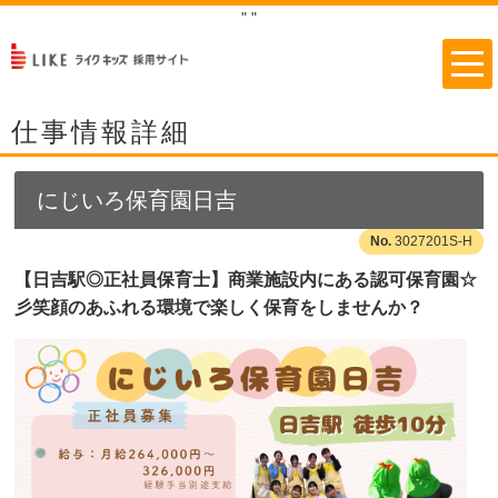
"
"
仕事情報詳細
にじいろ保育園日吉
3027201S-H
【日吉駅◎正社員保育士】商業施設内にある認可保育園☆
彡笑顔のあふれる環境で楽しく保育をしませんか？