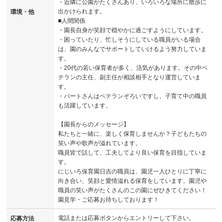
・近隣に公園がたくさんあり、いろいろな場所に散歩に
出かけられます。
環境・他
■人間関係
・園長自身が笑顔で穏やかに過ごすようにしています。
・困っていたり、忙しそうにしている職員がいる場合
は、園のみんなでサポートしていけるよう努力していま
す。
・20代の若い保育者が多く、活気があります。その中ベ
テランの主任、副主任が相談相手となり運営していま
す。
・パートさんはベテランぞろいですし、子育て中の職員
も活躍しています。
【園長からのメッセージ】
私たちと一緒に、楽しく保育しませんか？子どもたちの
笑い声や歌声が溢れています。
職員皆で話して、工夫してより良い保育を目指していま
す。
にじいろ保育園日吉の職員は、園児一人ひとりに丁寧に
向き合い、笑顔と愛情溢れる保育をしています。園児や
職員の笑い声がたくさんのこの園にぜひきてください！
園見学・ご応募お待ちしております！
電話または応募ボタンからエントリーして下さい。
応募方法