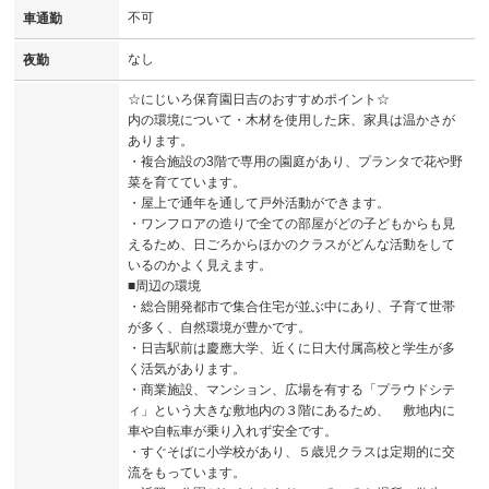
不可
車通勤
なし
夜勤
☆にじいろ保育園日吉のおすすめポイント☆
内の環境について・木材を使用した床、家具は温かさが
あります。
・複合施設の3階で専用の園庭があり、プランタで花や野
菜を育てています。
・屋上で通年を通して戸外活動ができます。
・ワンフロアの造りで全ての部屋がどの子どもからも見
えるため、日ごろからほかのクラスがどんな活動をして
いるのかよく見えます。
■周辺の環境
・総合開発都市で集合住宅が並ぶ中にあり、子育て世帯
が多く、自然環境が豊かです。
・日吉駅前は慶應大学、近くに日大付属高校と学生が多
く活気があります。
・商業施設、マンション、広場を有する「プラウドシテ
ィ」という大きな敷地内の３階にあるため、 敷地内に
車や自転車が乗り入れず安全です。
・すぐそばに小学校があり、５歳児クラスは定期的に交
流をもっています。