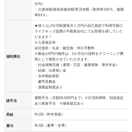
付与）
・介護休暇/産前産後休暇/育児休暇（取得率100％、復職
率83％）
★借り上げ社宅制度毎月１万円の自己負担で利用可能◎
ライクキッズ提携の不動産会社にてお部屋を探していた
だきます！
※入居規定有
会社負担：礼金・鍵交換・仲介手数料
※敷金が0円の物件は、1か月分の賃料をクリーニング費
福利厚生
用として徴収させていただきます。
・社会保険完備（雇用・労災・健康保険・厚生年金）
・結婚、出産祝い金
・永年勤続表彰
・慶弔見舞金
・退職金制度あり
通勤手当（月額50,000円まで）※社宅利用時、別途規定
諸手当
あり家族手当 ※健保規定あり
年1回（昨年実績）
昇給
年2回（夏季・冬季）
賞与