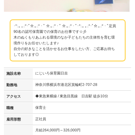
･*:.｡ ｡.:*･ﾟ☆.｡.:*・ﾟ ☆.｡.:*・ﾟ ☆.｡.:*・ﾟ･*:.｡ ｡.:*･ﾟ☆.｡.:*・ﾟ定員
90名の認可保育園での保育のお仕事です☆彡
木のぬくもりあふれる環境のなか子どもたちの主体性を育む環
境作りをお任せいたします♪
自分の好きなことを活かせるお仕事をしたい方、ご応募お待ち
しております◎
にじいろ保育園日吉
施設名称
神奈川県横浜市港北区箕輪町2-707-28
勤務地
◆東急東横線 / 東急目黒線 日吉駅 徒歩10分
アクセス
保育士
職種
正社員
雇用形態
月給264,000円～326,000円