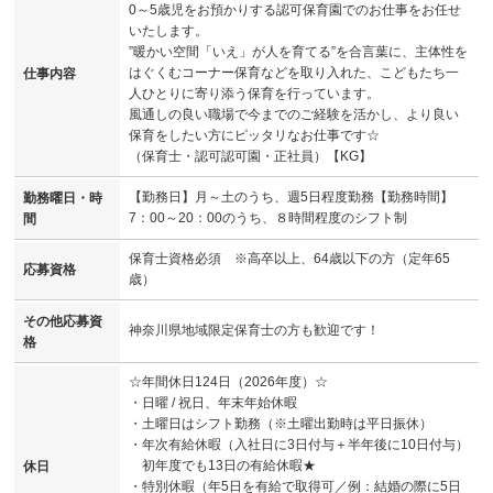
0～5歳児をお預かりする認可保育園でのお仕事をお任せ
いたします。
”暖かい空間「いえ」が人を育てる”を合言葉に、主体性を
はぐくむコーナー保育などを取り入れた、こどもたち一
仕事内容
人ひとりに寄り添う保育を行っています。
風通しの良い職場で今までのご経験を活かし、より良い
保育をしたい方にピッタリなお仕事です☆
（保育士・認可認可園・正社員）【KG】
【勤務日】月～土のうち、週5日程度勤務【勤務時間】
勤務曜日・時
7：00～20：00のうち、８時間程度のシフト制
間
保育士資格必須 ※高卒以上、64歳以下の方（定年65
応募資格
歳）
その他応募資
神奈川県地域限定保育士の方も歓迎です！
格
☆年間休日124日（2026年度）☆
・日曜 / 祝日、年末年始休暇
・土曜日はシフト勤務（※土曜出勤時は平日振休）
・年次有給休暇（入社日に3日付与＋半年後に10日付与）
初年度でも13日の有給休暇★
休日
・特別休暇（年5日を有給で取得可／例：結婚の際に5日