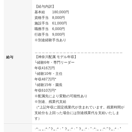
【給与内訳】
基本給 180,000円
資格手当 8,000円
施設手当 61,000円
職務手当 6,000円
行政手当 9,000円
※別途経験手当あり
＿＿＿＿＿＿＿＿＿＿＿＿＿＿＿＿＿＿＿＿＿＿＿＿＿
【神奈川配属 モデル年収】
給与
└経験6年・専門リーダー
年収416万円
└経験10年・主任
年収487万円*
└経験15年・園長
年収610万円*
※配属先により変動の可能性あり
※別途、残業代支給
（*上記年収に固定残業代が含まれています。残業時間が
支給分を上回った場合には別途残業代を支給いたしま
す）
･*:.｡ ｡.:*･ﾟ?.｡.:*・ﾟ ?.｡.:*・ﾟ ?.｡.:*・ﾟ･*:.｡ ｡.:*･ﾟ?.｡.:*・ﾟ