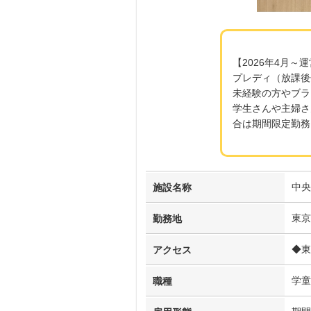
【2026年4月～
プレディ（放課後
未経験の方やブラ
学生さんや主婦さ
合は期間限定勤務
中央
施設名称
東京
勤務地
◆東
アクセス
学童
職種