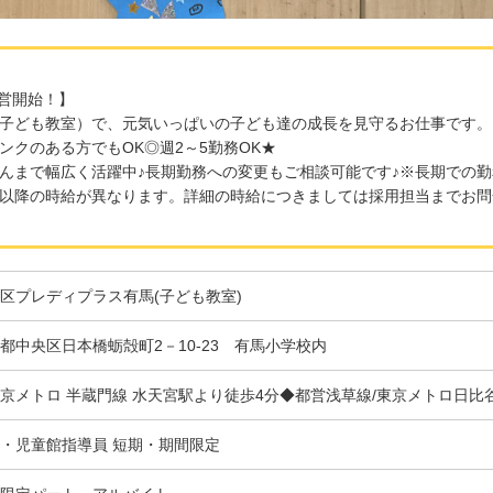
運営開始！】
子ども教室）で、元気いっぱいの子ども達の成長を見守るお仕事です。
ンクのある方でもOK◎週2～5勤務OK★
んまで幅広く活躍中♪長期勤務への変更もご相談可能です♪※長期での
以降の時給が異なります。詳細の時給につきましては採用担当までお問
区プレディプラス有馬(子ども教室)
都中央区日本橋蛎殻町2－10-23 有馬小学校内
京メトロ 半蔵門線 水天宮駅より徒歩4分◆都営浅草線/東京メトロ日比谷
・児童館指導員 短期・期間限定