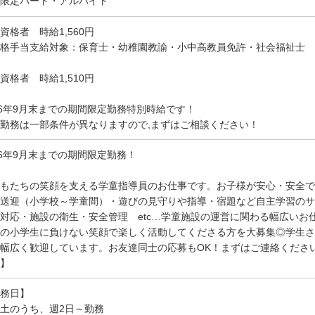
限定パート・アルバイト
資格者 時給1,560円
格手当支給対象：保育士・幼稚園教諭・小中高教員免許・社会福祉士
資格者 時給1,510円
26年9月末までの期間限定勤務特別時給です！
勤務は一部条件が異なりますので,まずはご相談ください！
26年9月末までの期間限定勤務！
もたちの笑顔を支える学童指導員のお仕事です。お子様が安心・安全で
送迎（小学校～学童間）・遊びの見守りや指導・宿題など自主学習のサ
対応・施設の衛生・安全管理 etc…学童施設の運営に関わる幅広いお
いの小学生に負けない笑顔で楽しく活動してくださる方を大募集◎学生さ
幅広く歓迎しています。お友達同士の応募もOK！まずはご連絡くださ
】
務日】
土のうち、週2日～勤務