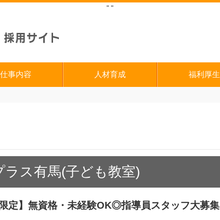
"
"
仕事内容
人材育成
福利厚生
ラス有馬(子ども教室)
期間限定】無資格・未経験OK◎指導員スタッフ大募