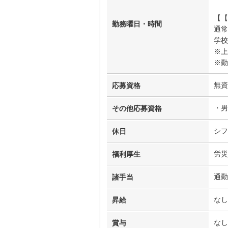
【【
勤務曜日・時間
通常
学校
※上
※勤
無資
応募資格
・男
その他応募資格
シフ
休日
労災
福利厚生
通勤
諸手当
なし
昇給
なし
賞与