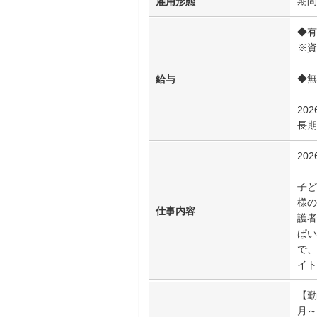
期間
雇用形態
◆有
※資
◆無
給与
20
長期
20
子ど
様の
仕事内容
護者
ぱ
で、
イト
【勤
月～