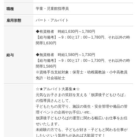
学童・児童館指導員
職種
パート・アルバイト
雇用形態
◆有資格者 時給1,630円～1,780円
【給与備考】～9：00と17：00～1,780円、それ以外の時
間帯1,630円
◆無資格者 時給1,580円～1,730円
給与
【給与備考】～9：00と17：00～1,730円、それ以外の時
間帯1,586円
※資格手当支給対象：保育士・幼稚園教諭・小中高教員
免許・社会福祉士
☆★アルバイト大募集★☆
元気なお子さまの笑顔を支える「放課後子どもひろば」
の指導員さんとして、
子どもたちの見守り、施設の衛生・安全管理や備品の管
理イベントの企画やお手伝い etc..
放課後子どもひろばの運営に関わる幅広いお仕事をお任
せいたします。
未経験の方でも、子どもが好き・子どもと関わる仕事が
したいという気持ちがあれば大歓迎です！