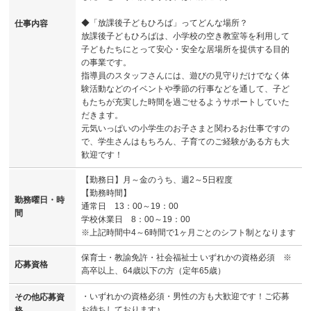
◆「放課後子どもひろば」ってどんな場所？
仕事内容
放課後子どもひろばは、小学校の空き教室等を利用して
子どもたちにとって安心・安全な居場所を提供する目的
の事業です。
指導員のスタッフさんには、遊びの見守りだけでなく体
験活動などのイベントや季節の行事などを通して、子ど
もたちが充実した時間を過ごせるようサポートしていた
だきます。
元気いっぱいの小学生のお子さまと関わるお仕事ですの
で、学生さんはもちろん、子育てのご経験がある方も大
歓迎です！
【勤務日】月～金のうち、週2～5日程度
【勤務時間】
勤務曜日・時
通常日 13：00～19：00
間
学校休業日 8：00～19：00
※上記時間中4～6時間で1ヶ月ごとのシフト制となります
保育士・教諭免許・社会福祉士 いずれかの資格必須 ※
応募資格
高卒以上、64歳以下の方（定年65歳）
・いずれかの資格必須・男性の方も大歓迎です！ご応募
その他応募資
お待ちしております♪
格