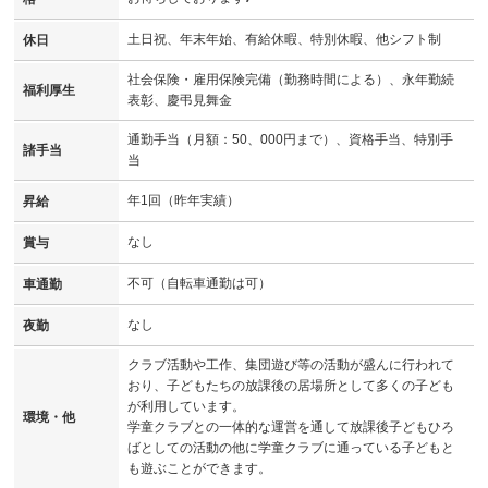
土日祝、年末年始、有給休暇、特別休暇、他シフト制
休日
社会保険・雇用保険完備（勤務時間による）、永年勤続
福利厚生
表彰、慶弔見舞金
通勤手当（月額：50、000円まで）、資格手当、特別手
諸手当
当
年1回（昨年実績）
昇給
なし
賞与
不可（自転車通勤は可）
車通勤
なし
夜勤
クラブ活動や工作、集団遊び等の活動が盛んに行われて
おり、子どもたちの放課後の居場所として多くの子ども
が利用しています。
環境・他
学童クラブとの一体的な運営を通して放課後子どもひろ
ばとしての活動の他に学童クラブに通っている子どもと
も遊ぶことができます。