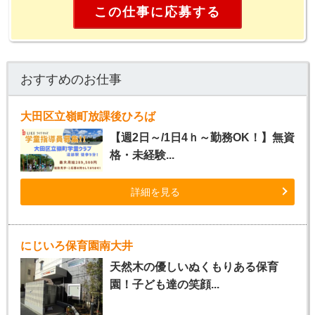
この仕事に応募する
おすすめのお仕事
大田区立嶺町放課後ひろば
【週2日～/1日4ｈ～勤務OK！】無資
格・未経験...
詳細を見る
にじいろ保育園南大井
天然木の優しいぬくもりある保育
園！子ども達の笑顔...