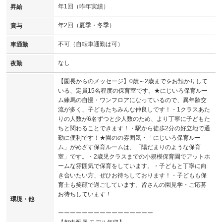
年1回（昨年実績）
昇給
年2回（夏季・冬季）
賞与
不可（自転車通勤は可）
車通勤
なし
夜勤
【園長からのメッセージ】0歳～2歳までをお預かりして
いる、定員15名程度の保育室です。★にじいろ保育ルー
ム練馬の自慢・ワンフロアになっているので、異年齢交
流が多く、子どもたちみんな仲良しです！・1クラスあた
りの人数が6名ずつと少人数のため、より丁寧に子どもた
ちと関わることできます！・駅から徒歩2分の好立地で通
勤に便利です！★園のの雰囲気・「にじいろ保育ルー
ム」がめざす保育ルームは、「陽だまりのような保育
室」です。・2歳児クラスまでの小規模保育園でアットホ
ームな雰囲気で保育をしています。・子どもと丁寧に向
き合いたい方、ぜひお待ちしております！・子どもも保
育士も笑顔で過ごしています。皆さんの園見学・ご応募
お待ちしています！
環境・他
ーーーーーーーーーーーーーーーー