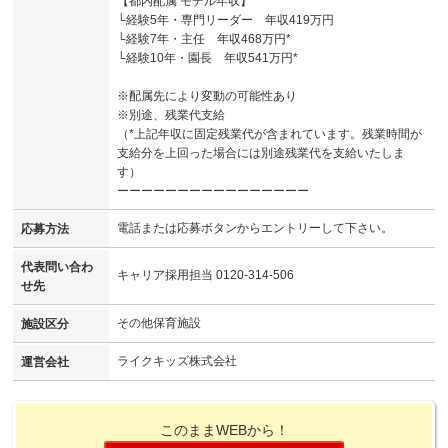
【都内配属 モデル年収】
└経験5年・専門リーダー 年収419万円
└経験7年・主任 年収468万円*
└経験10年・園長 年収541万円*
※配属先により変動の可能性あり
※別途、残業代支給
（*上記年収に固定残業代が含まれています。残業時間が
支給分を上回った場合には別途残業代を支給いたしま
す）
ーーーーーーーーーーーーーーーー
電話または応募ボタンからエントリーして下さい。
応募方法
代表問い合わ
キャリア採用担当 0120-314-506
せ先
その他保育施設
施設区分
ライクキッズ株式会社
運営会社
このままWEBから！