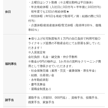
・土曜日はシフト勤務（※土曜出勤時は平日振休）
・年次有給休暇（入社日に3日付与＋半年後に10日付与）
初年度でも13日の有給休暇★
休日
・特別休暇（年5日を有給で取得可／例：結婚の際に5日
付与）
・介護休暇/産前産後休暇/育児休暇（取得率100％、復職
率83％）
★借り上げ社宅制度毎月１万円の自己負担で利用可能◎
ライクキッズ提携の不動産会社にてお部屋を探していた
だきます！
※入居規定有
会社負担：礼金・鍵交換・仲介手数料
※敷金が0円の物件は、1か月分の賃料をクリーニング費
福利厚生
用として徴収させていただきます。
・社会保険完備（雇用・労災・健康保険・厚生年金）
・結婚、出産祝い金
・永年勤続表彰
・慶弔見舞金
・退職金制度あり
通勤手当（月額50、000円迄）、資格手当、役職手当、
諸手当
残業手当、家族手当