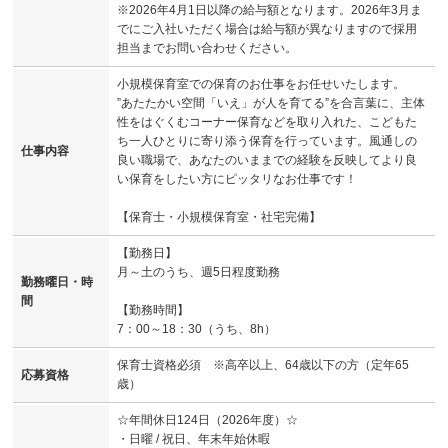
※2026年4月1日以降の給与額となります。2026年3月ま
でにご入社いただく場合は給与額が異なりますので採用
担当までお問い合わせください。
小規模保育室での保育のお仕事をお任せいたします。
”あたたかい空間「いえ」が人を育てる”を合言葉に、主体
性をはぐくむコーナー保育などを取り入れた、こどもた
ち一人ひとりに寄り添う保育を行っています。風通しの
仕事内容
良い職場で、あなたのいままでの経験を反映してより良
い保育をしたい方にピッタリなお仕事です！
【保育士・小規模保育室・社宅完備】
【勤務日】
月～土のうち、週5日程度勤務
勤務曜日・時
間
【勤務時間】
7：00～18：30（うち、8h）
保育士資格必須 ※高卒以上、64歳以下の方（定年65
応募資格
歳）
☆年間休日124日（2026年度）☆
・日曜 / 祝日、年末年始休暇