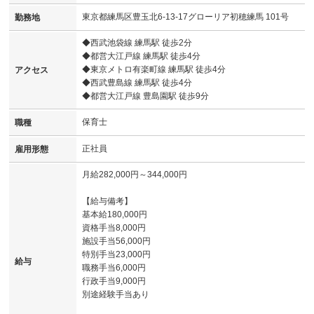
東京都練馬区豊玉北6-13-17グローリア初穂練馬 101号
勤務地
◆西武池袋線 練馬駅 徒歩2分
◆都営大江戸線 練馬駅 徒歩4分
◆東京メトロ有楽町線 練馬駅 徒歩4分
アクセス
◆西武豊島線 練馬駅 徒歩4分
◆都営大江戸線 豊島園駅 徒歩9分
保育士
職種
正社員
雇用形態
月給282,000円～344,000円
【給与備考】
基本給180,000円
資格手当8,000円
施設手当56,000円
特別手当23,000円
給与
職務手当6,000円
行政手当9,000円
別途経験手当あり