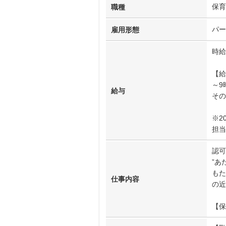
保育
職種
パー
雇用形態
時給
【給
～9
給与
その
※2
担当
認可
”あ
もた
仕事内容
の近
【保