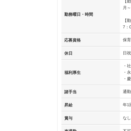
【勤
月～
勤務曜日・時間
【勤
7：
保育
応募資格
日祝
休日
・社
・永
福利厚生
・慶
通勤
諸手当
年1
昇給
なし
賞与
不可