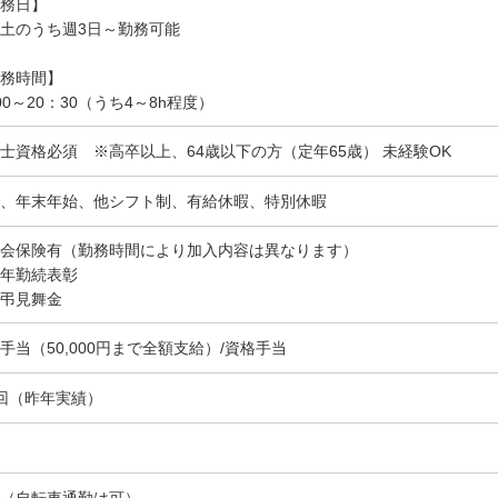
務日】
土のうち週3日～勤務可能
務時間】
00～20：30（うち4～8h程度）
士資格必須 ※高卒以上、64歳以下の方（定年65歳） 未経験OK
、年末年始、他シフト制、有給休暇、特別休暇
会保険有（勤務時間により加入内容は異なります）
年勤続表彰
弔見舞金
手当（50,000円まで全額支給）/資格手当
回（昨年実績）
（自転車通勤は可）