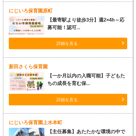
にじいろ保育園原町
【最寄駅より徒歩3分】週2×4h～応
募可能！認可...
詳細を見る
新田さくら保育園
【一か月以内の入職可能】子どもた
ちの成長を育む保...
詳細を見る
にじいろ保育園上水本町
【主任募集】あたたかな環境の中で