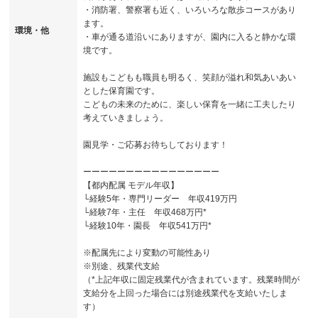
・消防署、警察署も近く、いろいろな散歩コースがあり
ます。
環境・他
・車が通る道沿いにありますが、園内に入ると静かな環
境です。
施設もこどもも職員も明るく、笑顔が溢れ和気あいあい
とした保育園です。
こどもの未来のために、楽しい保育を一緒に工夫したり
考えていきましょう。
園見学・ご応募お待ちしております！
ーーーーーーーーーーーーーーーー
【都内配属 モデル年収】
└経験5年・専門リーダー 年収419万円
└経験7年・主任 年収468万円*
└経験10年・園長 年収541万円*
※配属先により変動の可能性あり
※別途、残業代支給
（*上記年収に固定残業代が含まれています。残業時間が
支給分を上回った場合には別途残業代を支給いたしま
す）