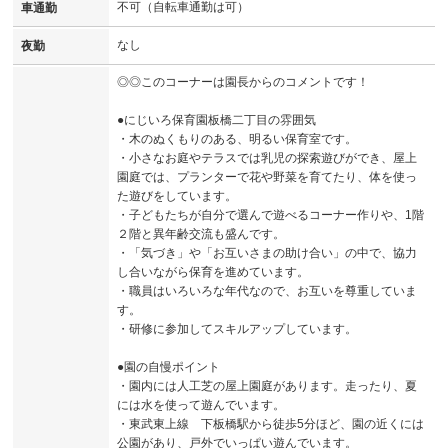
不可（自転車通勤は可）
車通勤
なし
夜勤
◎◎このコーナーは園長からのコメントです！
●にじいろ保育園板橋二丁目の雰囲気
・木のぬくもりのある、明るい保育室です。
・小さなお庭やテラスでは乳児の探索遊びができ、屋上
園庭では、プランターで花や野菜を育てたり、体を使っ
た遊びをしています。
・子どもたちが自分で選んで遊べるコーナー作りや、1階
２階と異年齢交流も盛んです。
・「気づき」や「お互いさまの助け合い」の中で、協力
し合いながら保育を進めています。
・職員はいろいろな年代なので、お互いを尊重していま
す。
・研修に参加してスキルアップしています。
●園の自慢ポイント
・園内には人工芝の屋上園庭があります。走ったり、夏
には水を使って遊んでいます。
・東武東上線 下板橋駅から徒歩5分ほど、園の近くには
公園があり、戸外でいっぱい遊んでいます。