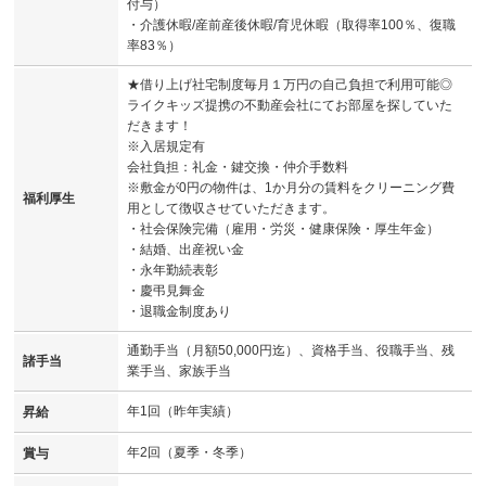
付与）
・介護休暇/産前産後休暇/育児休暇（取得率100％、復職
率83％）
★借り上げ社宅制度毎月１万円の自己負担で利用可能◎
ライクキッズ提携の不動産会社にてお部屋を探していた
だきます！
※入居規定有
会社負担：礼金・鍵交換・仲介手数料
※敷金が0円の物件は、1か月分の賃料をクリーニング費
福利厚生
用として徴収させていただきます。
・社会保険完備（雇用・労災・健康保険・厚生年金）
・結婚、出産祝い金
・永年勤続表彰
・慶弔見舞金
・退職金制度あり
通勤手当（月額50,000円迄）、資格手当、役職手当、残
諸手当
業手当、家族手当
年1回（昨年実績）
昇給
年2回（夏季・冬季）
賞与