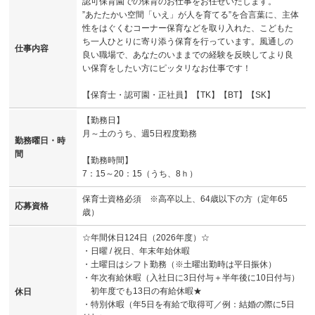
認可保育園での保育のお仕事をお任せいたします。
”あたたかい空間「いえ」が人を育てる”を合言葉に、主体
性をはぐくむコーナー保育などを取り入れた、こどもた
ち一人ひとりに寄り添う保育を行っています。風通しの
仕事内容
良い職場で、あなたのいままでの経験を反映してより良
い保育をしたい方にピッタリなお仕事です！
【保育士・認可園・正社員】【TK】【BT】【SK】
【勤務日】
月～土のうち、週5日程度勤務
勤務曜日・時
間
【勤務時間】
7：15～20：15（うち、8ｈ）
保育士資格必須 ※高卒以上、64歳以下の方（定年65
応募資格
歳）
☆年間休日124日（2026年度）☆
・日曜 / 祝日、年末年始休暇
・土曜日はシフト勤務（※土曜出勤時は平日振休）
・年次有給休暇（入社日に3日付与＋半年後に10日付与）
初年度でも13日の有給休暇★
休日
・特別休暇（年5日を有給で取得可／例：結婚の際に5日