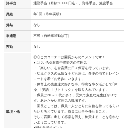
通勤手当（月額50,000円迄）、資格手当、施設手当
諸手当
年1回（昨年実績）
昇給
なし
賞与
不可（自転車通勤は可）
車通勤
なし
夜勤
◎◎このコーナーは園長からのコメントです！
●にじいろ保育園中野野方の雰囲気
・「楽しい」を合言葉に日々保育を行っています。
・幼児クラスの元気な子ども達は、多少の雨でもレイン
コートを着てお散歩にいきます。
・保育士の先生達の好きな事、得意な事を活かして｢体
操」｢英語」｢リトミック」を取り入れています。
・職員は20～30代が多く、元気で素直な先生ばかりで
す。あたたかい雰囲気の職場です。
・園長としては、職員一人ひとりに自信を持ってもらい
たいと考えています。職員に仕事を任せること、
環境・他
そして言葉に出して感謝を伝え、称賛することを忘れな
いようにしています。
●園の自慢ポイント