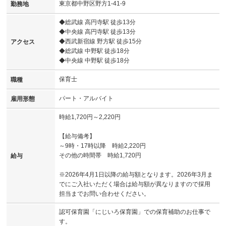
東京都中野区野方1-41-9
勤務地
◆総武線 高円寺駅 徒歩13分
◆中央線 高円寺駅 徒歩13分
◆西武新宿線 野方駅 徒歩15分
アクセス
◆総武線 中野駅 徒歩18分
◆中央線 中野駅 徒歩18分
保育士
職種
パート・アルバイト
雇用形態
時給1,720円～2,220円
【給与備考】
～9時・17時以降 時給2,220円
その他の時間帯 時給1,720円
給与
※2026年4月1日以降の給与額となります。2026年3月ま
でにご入社いただく場合は給与額が異なりますので採用
担当までお問い合わせください。
認可保育園「にじいろ保育園」での保育補助のお仕事で
す。