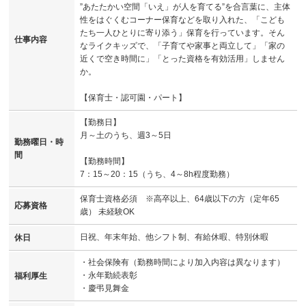
”あたたかい空間「いえ」が人を育てる”を合言葉に、主体
性をはぐくむコーナー保育などを取り入れた、「こども
たち一人ひとりに寄り添う」保育を行っています。そん
仕事内容
なライクキッズで、「子育てや家事と両立して」「家の
近くで空き時間に」「とった資格を有効活用」しません
か。
【保育士・認可園・パート】
【勤務日】
月～土のうち、週3～5日
勤務曜日・時
間
【勤務時間】
7：15～20：15（うち、4～8h程度勤務）
保育士資格必須 ※高卒以上、64歳以下の方（定年65
応募資格
歳） 未経験OK
日祝、年末年始、他シフト制、有給休暇、特別休暇
休日
・社会保険有（勤務時間により加入内容は異なります）
・永年勤続表彰
福利厚生
・慶弔見舞金