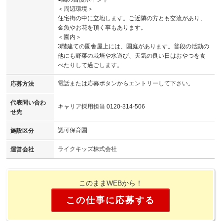
＜周辺環境＞
住宅街の中に立地します。ご近隣の方とも交流があり、
金魚やお花を頂く事もあります。
＜園内＞
3階建ての園舎屋上には、園庭があります。普段の活動の
他にも野菜の栽培や水遊び、天気の良い日はおやつを食
べたりして過ごします。
電話または応募ボタンからエントリーして下さい。
応募方法
代表問い合わ
キャリア採用担当 0120-314-506
せ先
認可保育園
施設区分
ライクキッズ株式会社
運営会社
このままWEBから！
この仕事に応募する