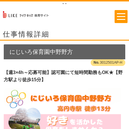
"
"
仕事情報詳細
にじいろ保育園中野野方
3012501AP-H
【週3×4h～応募可能】認可園にて短時間勤務もOK★【野
方駅より徒歩15分】