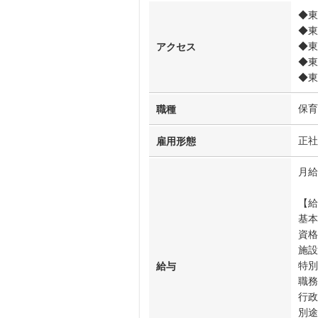
◆東
◆東
◆東
アクセス
◆東
◆東
保育
職種
正社
雇用形態
月給
【給
基本
資格
施設
特別
給与
職務
行政
別途