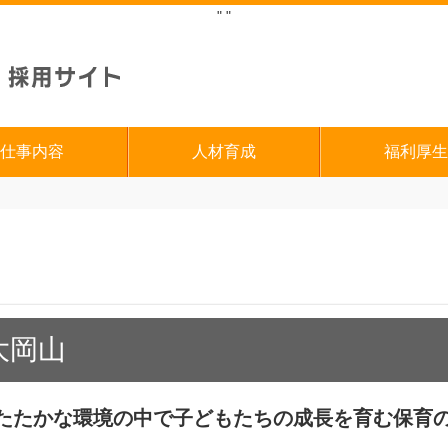
"
"
仕事内容
人材育成
福利厚生
大岡山
たたかな環境の中で子どもたちの成長を育む保育の