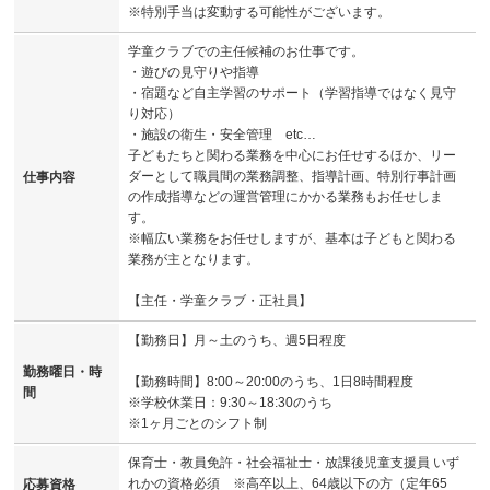
※特別手当は変動する可能性がございます。
学童クラブでの主任候補のお仕事です。
・遊びの見守りや指導
・宿題など自主学習のサポート（学習指導ではなく見守
り対応）
・施設の衛生・安全管理 etc…
子どもたちと関わる業務を中心にお任せするほか、リー
ダーとして職員間の業務調整、指導計画、特別行事計画
仕事内容
の作成指導などの運営管理にかかる業務もお任せしま
す。
※幅広い業務をお任せしますが、基本は子どもと関わる
業務が主となります。
【主任・学童クラブ・正社員】
【勤務日】月～土のうち、週5日程度
勤務曜日・時
【勤務時間】8:00～20:00のうち、1日8時間程度
間
※学校休業日：9:30～18:30のうち
※1ヶ月ごとのシフト制
保育士・教員免許・社会福祉士・放課後児童支援員 いず
れかの資格必須 ※高卒以上、64歳以下の方（定年65
応募資格