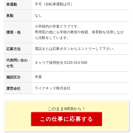
不可（自転車通勤は可）
車通勤
なし
夜勤
小学校内の学童クラブです。
専用室の他にも学校の教室や校庭、体育館を活用しなが
環境・他
ら活動をしています。
電話または応募ボタンからエントリーして下さい。
応募方法
代表問い合わ
キャリア採用担当 0120-314-506
せ先
学童
施設区分
ライクキッズ株式会社
運営会社
このままWEBから！
この仕事に応募する