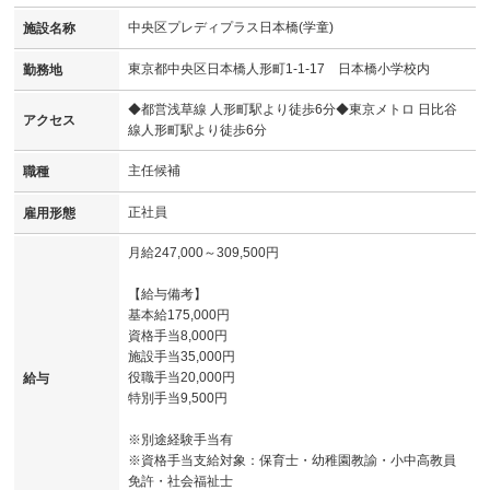
中央区プレディプラス日本橋(学童)
施設名称
東京都中央区日本橋人形町1-1-17 日本橋小学校内
勤務地
◆都営浅草線 人形町駅より徒歩6分◆東京メトロ 日比谷
アクセス
線人形町駅より徒歩6分
主任候補
職種
正社員
雇用形態
月給247,000～309,500円
【給与備考】
基本給175,000円
資格手当8,000円
施設手当35,000円
役職手当20,000円
給与
特別手当9,500円
※別途経験手当有
※資格手当支給対象：保育士・幼稚園教諭・小中高教員
免許・社会福祉士