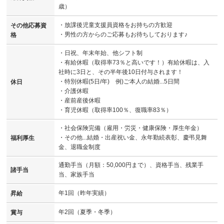
歳）
・放課後児童支援員資格をお持ちの方歓迎
その他応募資
・男性の方からのご応募もお待ちしております♪
格
・日祝、年末年始、他シフト制
・有給休暇（取得率73％と高いです！）有給休暇は、入
社時に3日と、その半年後10日付与されます！
・特別休暇(5日/年) 例)ご本人の結婚...5日間
休日
・介護休暇
・産前産後休暇
・育児休暇（取得率100％、復職率83％）
・社会保険完備（雇用・労災・健康保険・厚生年金）
・その他...結婚・出産祝い金、永年勤続表彰、慶弔見舞
福利厚生
金、退職金制度
通勤手当（月額：50,000円まで）、資格手当、残業手
諸手当
当、家族手当
年1回（昨年実績）
昇給
年2回（夏季・冬季）
賞与