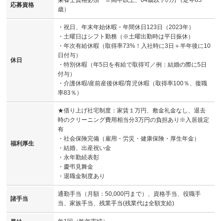
応募資格
歳）
・祝日、年末年始休暇・年間休日123日（2023年）
・土曜日はシフト勤務（※土曜出勤時は平日振休）
・年次有給休暇（取得率73%！入社時に3日＋半年後に10
日付与）
休日
・特別休暇（年5日を有給で取得可／例：結婚の際に5日
付与）
・介護休暇/産前産後休暇/育児休暇（取得率100％、復職
率83％）
★借り上げ社宅制度：家賃１万円、敷金礼金なし、退去
時のクリーニング費用相当分3万円の負担あり※入居規定
有
・社会保険完備（雇用・労災・健康保険・厚生年金）
福利厚生
・結婚、出産祝い金
・永年勤続表彰
・慶弔見舞金
・退職金制度あり
通勤手当（月額：50,000円まで）、資格手当、役職手
諸手当
当、家族手当、残業手当(残業代は全額支給)