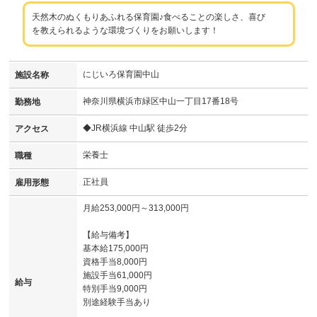
天然木のぬくもりあふれる保育園♪食べることの楽しさ、喜び
を教えられるような環境づくりをお願いします！
にじいろ保育園中山
施設名称
神奈川県横浜市緑区中山一丁目17番18号
勤務地
◆JR横浜線 中山駅 徒歩2分
アクセス
栄養士
職種
正社員
雇用形態
月給253,000円～313,000円
【給与備考】
基本給175,000円
資格手当8,000円
施設手当61,000円
給与
特別手当9,000円
別途経験手当あり