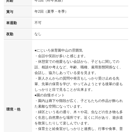
年1回（昨年実績）
昇給
年2回（夏季・冬季）
賞与
不可
車通勤
なし
夜勤
●にじいろ保育園中山の雰囲気
・会話や笑顔が多いと感じます。
・休憩室での他愛もない会話から、子どもに関しての
話、相談や考えなど、年齢、職種、雇用形態関係なく、
会話し、協力しあっている姿を見ます。
・新人さんからの質問や発言もしっかり受け止める先
輩、先輩の保育を学び、やってみようとする後輩の姿も
しっかりと目で見ることが出来ます。
●園の自慢ポイント
・園内は廊下や階段が広く、子どもたちの作品が飾られ
た素敵な空間になっています。
環境・他
・緑区という名の通り、木々や花、虫などの生き物も多
く生息し自然豊かな場所です。近くに川があり、遊歩道
を散策したりして楽しんでいます。
・保育士と給食室がしっかりと連携し、行事や食事、普