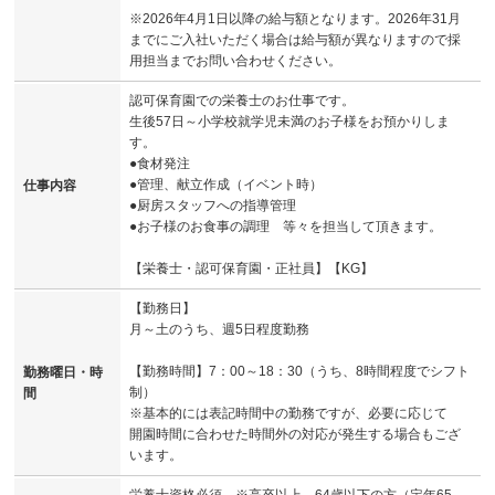
※2026年4月1日以降の給与額となります。2026年31月
までにご入社いただく場合は給与額が異なりますので採
用担当までお問い合わせください。
認可保育園での栄養士のお仕事です。
生後57日～小学校就学児未満のお子様をお預かりしま
す。
●食材発注
●管理、献立作成（イベント時）
仕事内容
●厨房スタッフへの指導管理
●お子様のお食事の調理 等々を担当して頂きます。
【栄養士・認可保育園・正社員】【KG】
【勤務日】
月～土のうち、週5日程度勤務
【勤務時間】7：00～18：30（うち、8時間程度でシフト
勤務曜日・時
制）
間
※基本的には表記時間中の勤務ですが、必要に応じて
開園時間に合わせた時間外の対応が発生する場合もござ
います。
栄養士資格必須 ※高卒以上、64歳以下の方（定年65