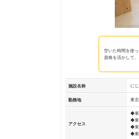
空いた時間を使っ
資格を活かして、
にじ
施設名称
東京
勤務地
◆東
◆東
アクセス
◆東
◆東