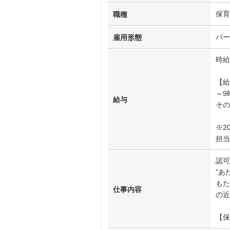
保育
職種
パー
雇用形態
時給
【給
～9
給与
その
※2
担当
認可
”あ
もた
仕事内容
の近
【保