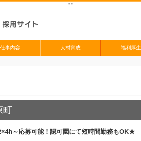
"
"
仕事内容
人材育成
福利厚生
原町
2×4h～応募可能！認可園にて短時間勤務もOK★