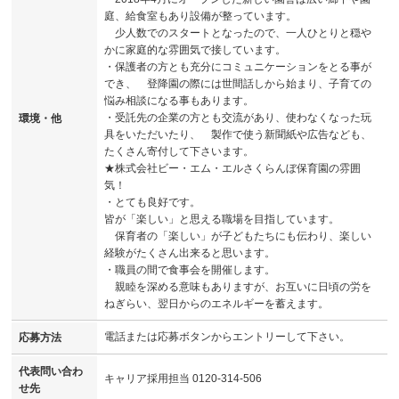
庭、給食室もあり設備が整っています。
少人数でのスタートとなったので、一人ひとりと穏や
かに家庭的な雰囲気で接しています。
・保護者の方とも充分にコミュニケーションをとる事が
でき、 登降園の際には世間話しから始まり、子育ての
悩み相談になる事もあります。
・受託先の企業の方とも交流があり、使わなくなった玩
環境・他
具をいただいたり、 製作で使う新聞紙や広告なども、
たくさん寄付して下さいます。
★株式会社ビー・エム・エルさくらんぼ保育園の雰囲
気！
・とても良好です。
皆が「楽しい」と思える職場を目指しています。
保育者の「楽しい」が子どもたちにも伝わり、楽しい
経験がたくさん出来ると思います。
・職員の間で食事会を開催します。
親睦を深める意味もありますが、お互いに日頃の労を
ねぎらい、翌日からのエネルギーを蓄えます。
電話または応募ボタンからエントリーして下さい。
応募方法
代表問い合わ
キャリア採用担当 0120-314-506
せ先