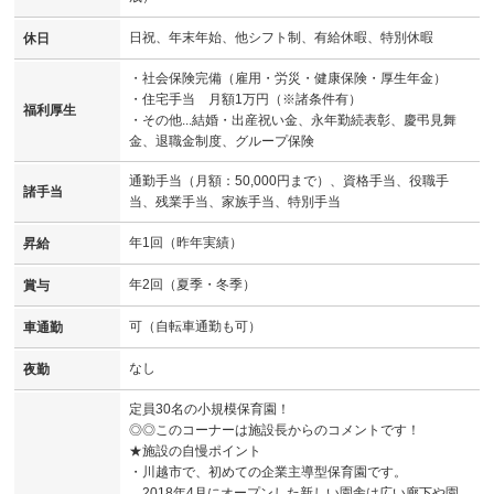
日祝、年末年始、他シフト制、有給休暇、特別休暇
休日
・社会保険完備（雇用・労災・健康保険・厚生年金）
・住宅手当 月額1万円（※諸条件有）
福利厚生
・その他...結婚・出産祝い金、永年勤続表彰、慶弔見舞
金、退職金制度、グループ保険
通勤手当（月額：50,000円まで）、資格手当、役職手
諸手当
当、残業手当、家族手当、特別手当
年1回（昨年実績）
昇給
年2回（夏季・冬季）
賞与
可（自転車通勤も可）
車通勤
なし
夜勤
定員30名の小規模保育園！
◎◎このコーナーは施設長からのコメントです！
★施設の自慢ポイント
・川越市で、初めての企業主導型保育園です。
2018年4月にオープンした新しい園舎は広い廊下や園