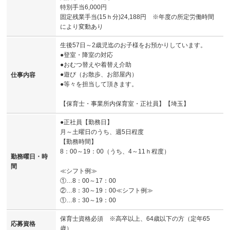
特別手当6,000円
固定残業手当(15ｈ分)24,188円 ※年度の所定労働時間
により変動あり
生後57日～2歳児迄のお子様をお預かりしています。
●登室・降室の対応
●おむつ替えや着替え介助
●遊び（お散歩、お部屋内）
仕事内容
●等々を担当して頂きます。
【保育士・事業所内保育室・正社員】【埼玉】
●正社員【勤務日】
月～土曜日のうち、週5日程度
【勤務時間】
8：00～19：00（うち、4～11ｈ程度）
勤務曜日・時
間
≪シフト例≫
①…8：00～17：00
②…8：30～19：00≪シフト例≫
①…8：30～19：00
保育士資格必須 ※高卒以上、64歳以下の方（定年65
応募資格
歳）