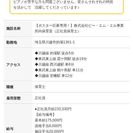
ピアノが苦手な方も問題ございません。皆さんそれぞれの特技
を活かして 活躍してくださっています♪
【ポスター応募専用！】株式会社ビー・エム・エル事業
施設名称
所内保育室（正社員保育士）
埼玉県川越市的場1361-1
勤務地
◆川越線 的場駅 徒歩5分
◆東武東上線 霞ケ関駅 徒歩19分
◆川越線 西川越駅 車6分
アクセス
◆東武東上線 鶴ケ島駅 車11分
◆川越線 笠幡駅 車12分
保育士
職種
正社員
雇用形態
●正社員月給233,330円
【給与備考】
基本給175,000円
資格手当8,000円
給与
施設手当20,000円