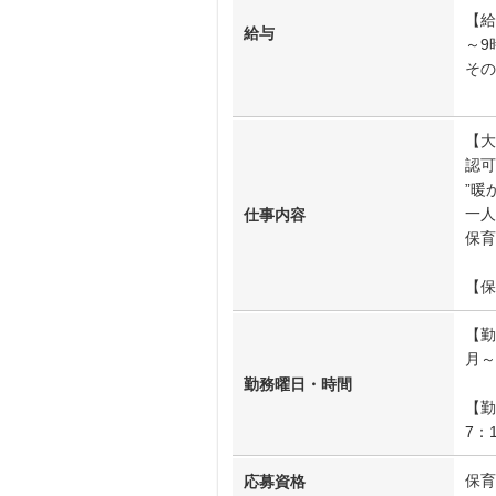
【給
給与
～9
その
【大
認可
”暖
一人
仕事内容
保育
【保
【勤
月～
勤務曜日・時間
【勤
7：
保育
応募資格