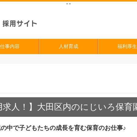
"
"
仕事内容
人材育成
福利厚生
用求人！】大田区内のにじいろ保育
の中で子どもたちの成長を育む保育のお仕事♪