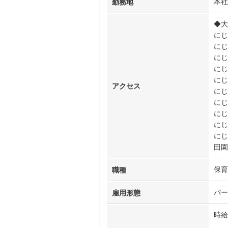
本社
勤務地
◆大
にじ
にじ
にじ
にじ
にじ
アクセス
にじ
にじ
にじ
にじ
にじ
田園
保育
職種
パー
雇用形態
時給