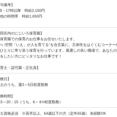
与備考】
時・17時以降 時給2,150円
他の時間帯 時給1,650円
田区内のにじいろ保育園】
保育園での保育のお仕事をお任せいたします。
かい空間「いえ」が人を育てる”を合言葉に、主体性をはぐくむコーナ
ひとりに寄り添う保育を行っています。風通しの良い職場で、あなたの
をしたい方にピッタリなお仕事です！
育士・認可園・正社員】
務日】
土のうち、週3～5日程度勤務
務時間】
15～20：15（うち、6～８h程度勤務）
士資格必須 ※高卒以上、64歳以下の方（定年65歳） 未経験OK