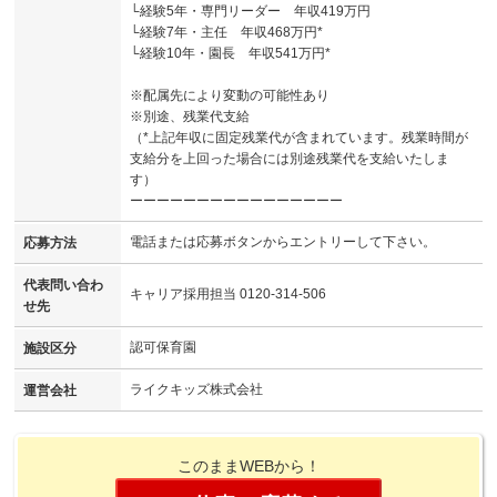
└経験5年・専門リーダー 年収419万円
└経験7年・主任 年収468万円*
└経験10年・園長 年収541万円*
※配属先により変動の可能性あり
※別途、残業代支給
（*上記年収に固定残業代が含まれています。残業時間が
支給分を上回った場合には別途残業代を支給いたしま
す）
ーーーーーーーーーーーーーーーー
電話または応募ボタンからエントリーして下さい。
応募方法
代表問い合わ
キャリア採用担当 0120-314-506
せ先
認可保育園
施設区分
ライクキッズ株式会社
運営会社
このままWEBから！