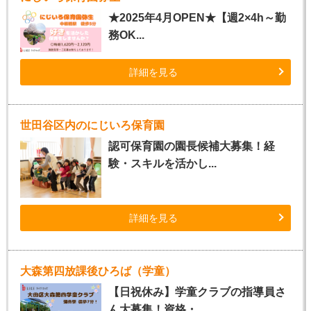
★2025年4月OPEN★【週2×4h～勤
務OK...
詳細を見る
世田谷区内のにじいろ保育園
認可保育園の園長候補大募集！経
験・スキルを活かし...
詳細を見る
大森第四放課後ひろば（学童）
【日祝休み】学童クラブの指導員さ
ん大募集！資格・...