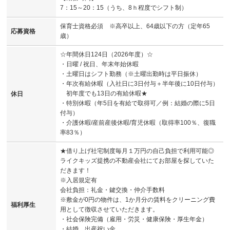
7：15～20：15（うち、8ｈ程度でシフト制）
保育士資格必須 ※高卒以上、64歳以下の方（定年65
応募資格
歳）
☆年間休日124日（2026年度）☆
・日曜 / 祝日、年末年始休暇
・土曜日はシフト勤務（※土曜出勤時は平日振休）
・年次有給休暇（入社日に3日付与＋半年後に10日付与）
初年度でも13日の有給休暇★
休日
・特別休暇（年5日を有給で取得可／例：結婚の際に5日
付与）
・介護休暇/産前産後休暇/育児休暇（取得率100％、復職
率83％）
★借り上げ社宅制度毎月１万円の自己負担で利用可能◎
ライクキッズ提携の不動産会社にてお部屋を探していた
だきます！
※入居規定有
会社負担：礼金・鍵交換・仲介手数料
※敷金が0円の物件は、1か月分の賃料をクリーニング費
福利厚生
用として徴収させていただきます。
・社会保険完備（雇用・労災・健康保険・厚生年金）
・結婚、出産祝い金