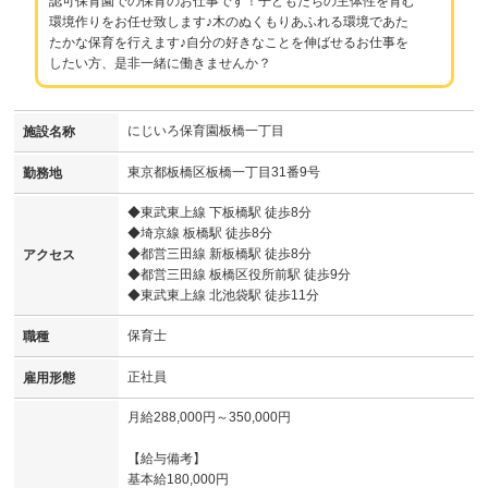
認可保育園での保育のお仕事です！子どもたちの主体性を育む
環境作りをお任せ致します♪木のぬくもりあふれる環境であた
たかな保育を行えます♪自分の好きなことを伸ばせるお仕事を
したい方、是非一緒に働きませんか？
にじいろ保育園板橋一丁目
施設名称
東京都板橋区板橋一丁目31番9号
勤務地
◆東武東上線 下板橋駅 徒歩8分
◆埼京線 板橋駅 徒歩8分
◆都営三田線 新板橋駅 徒歩8分
アクセス
◆都営三田線 板橋区役所前駅 徒歩9分
◆東武東上線 北池袋駅 徒歩11分
保育士
職種
正社員
雇用形態
月給288,000円～350,000円
【給与備考】
基本給180,000円