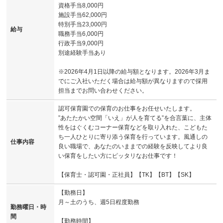
資格手当8,000円
施設手当62,000円
特別手当23,000円
給与
職務手当6,000円
行政手当9,000円
別途経験手当あり
※2026年4月1日以降の給与額となります。2026年3月ま
でにご入社いただく場合は給与額が異なりますので採用
担当までお問い合わせください。
認可保育園での保育のお仕事をお任せいたします。
”あたたかい空間「いえ」が人を育てる”を合言葉に、主体
性をはぐくむコーナー保育などを取り入れた、こどもた
ち一人ひとりに寄り添う保育を行っています。風通しの
仕事内容
良い職場で、あなたのいままでの経験を反映してより良
い保育をしたい方にピッタリなお仕事です！
【保育士・認可園・正社員】【TK】【BT】【SK】
【勤務日】
月～土のうち、週5日程度勤務
勤務曜日・時
間
【勤務時間】