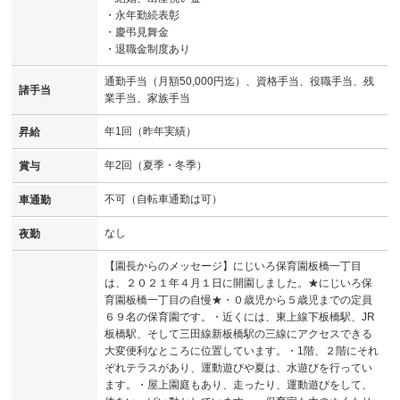
・永年勤続表彰
・慶弔見舞金
・退職金制度あり
通勤手当（月額50,000円迄）、資格手当、役職手当、残
諸手当
業手当、家族手当
年1回（昨年実績）
昇給
年2回（夏季・冬季）
賞与
不可（自転車通勤は可）
車通勤
なし
夜勤
【園長からのメッセージ】にじいろ保育園板橋一丁目
は、２０２１年４月１日に開園しました。★にじいろ保
育園板橋一丁目の自慢★・０歳児から５歳児までの定員
６９名の保育園です。・近くには、東上線下板橋駅、JR
板橋駅、そして三田線新板橋駅の三線にアクセスできる
大変便利なところに位置しています。・1階、２階にそれ
ぞれテラスがあり、運動遊びや夏は、水遊びを行ってい
ます。・屋上園庭もあり、走ったり、運動遊びをして、