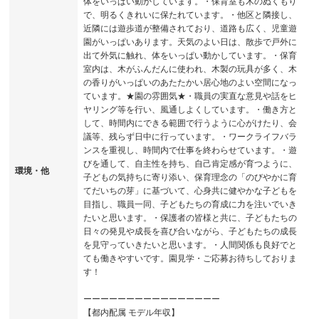
体をいっぱい動かしています。・保育室も木のぬくもり
で、明るくきれいに保たれています。・他区と隣接し、
近隣には遊歩道が整備されており、道路も広く、児童遊
園がいっぱいあります。天気のよい日は、散歩で戸外に
出て外気に触れ、体をいっぱい動かしています。・保育
室内は、木がふんだんに使われ、木製の玩具が多く、木
の香りがいっぱいのあたたかい居心地のよい空間になっ
ています。★園の雰囲気★・職員の実直な意見や話をヒ
ヤリング等を行い、風通しよくしています。・働き方と
して、時間内にできる範囲で行うように心がけたり、会
議等、残らず日中に行っています。・ワークライフバラ
ンスを重視し、時間内で仕事を終わらせています。・遊
びを通して、自主性を持ち、自己肯定感が育つように、
環境・他
子どもの気持ちに寄り添い、保育理念の「のびやかに育
てだいちの芽」に基づいて、心身共に健やかな子どもを
目指し、職員一同、子どもたちの育成に力を注いでいき
たいと思います。・保護者の皆様と共に、子どもたちの
日々の発見や成長を喜び合いながら、子どもたちの成長
を見守っていきたいと思います。・人間関係も良好でと
ても働きやすいです。園見学・ご応募お待ちしておりま
す！
ーーーーーーーーーーーーーーーー
【都内配属 モデル年収】