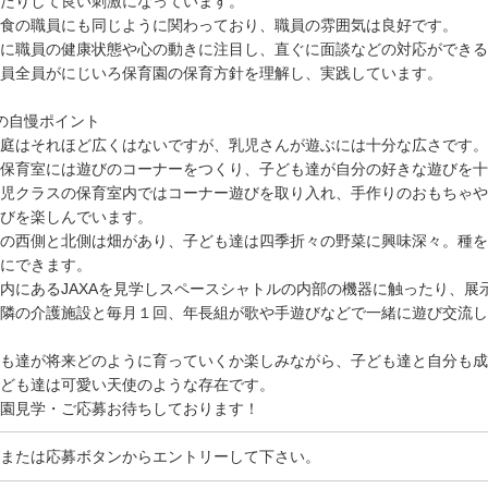
たりして良い刺激になっています。
食の職員にも同じように関わっており、職員の雰囲気は良好です。
に職員の健康状態や心の動きに注目し、直ぐに面談などの対応ができる
員全員がにじいろ保育園の保育方針を理解し、実践しています。
の自慢ポイント
庭はそれほど広くはないですが、乳児さんが遊ぶには十分な広さです。
保育室には遊びのコーナーをつくり、子ども達が自分の好きな遊びを十
児クラスの保育室内ではコーナー遊びを取り入れ、手作りのおもちゃや
びを楽しんでいます。
の西側と北側は畑があり、子ども達は四季折々の野菜に興味深々。種を
にできます。
内にあるJAXAを見学しスペースシャトルの内部の機器に触ったり、展
隣の介護施設と毎月１回、年長組が歌や手遊びなどで一緒に遊び交流し
も達が将来どのように育っていくか楽しみながら、子ども達と自分も成
ども達は可愛い天使のような存在です。
園見学・ご応募お待ちしております！
または応募ボタンからエントリーして下さい。