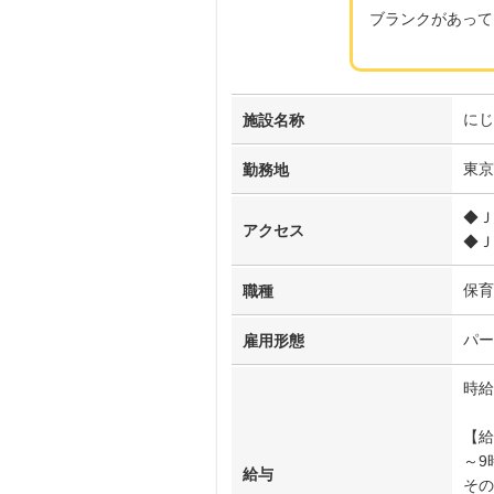
ブランクがあって
にじ
施設名称
東京
勤務地
◆Ｊ
アクセス
◆Ｊ
保育
職種
パー
雇用形態
時給
【給
～9
給与
その