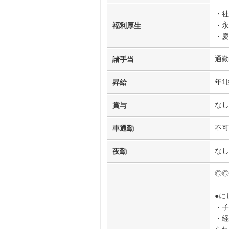
・社
・永
福利厚生
・慶
通勤
諸手当
年1
昇給
なし
賞与
不可
車通勤
なし
夜勤
◎◎
●に
・子
・経