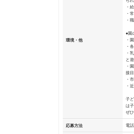
られ
・給
・常
・職
●園
・園
環境・他
・各
・乳
と遊
・園
接目
・市
・近
子ど
は子
ぜひ
電話
応募方法