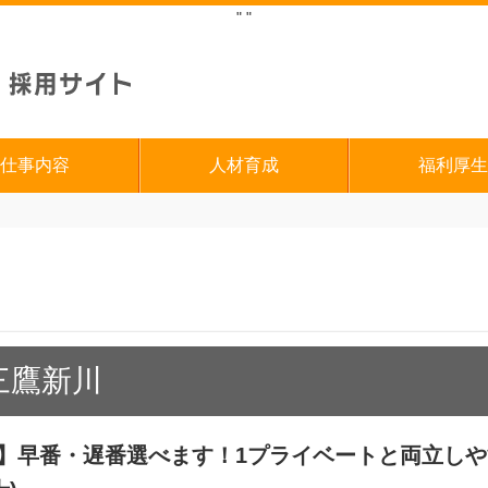
"
"
仕事内容
人材育成
福利厚生
三鷹新川
！】早番・遅番選べます！1プライベートと両立し