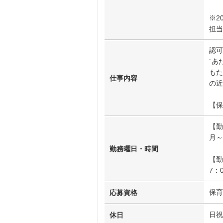
※2
担当
認可
”あ
もた
仕事内容
の近
【保
【勤
月～
勤務曜日・時間
【勤
7：
保育
応募資格
日祝
休日