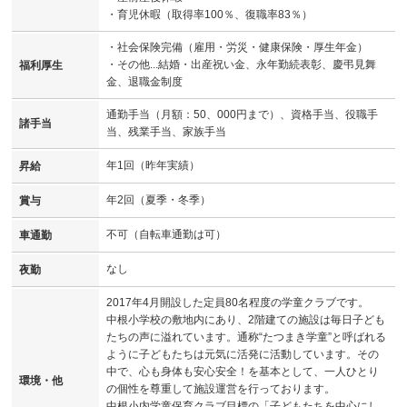
・育児休暇（取得率100％、復職率83％）
・社会保険完備（雇用・労災・健康保険・厚生年金）
・その他...結婚・出産祝い金、永年勤続表彰、慶弔見舞
福利厚生
金、退職金制度
通勤手当（月額：50、000円まで）、資格手当、役職手
諸手当
当、残業手当、家族手当
年1回（昨年実績）
昇給
年2回（夏季・冬季）
賞与
不可（自転車通勤は可）
車通勤
なし
夜勤
2017年4月開設した定員80名程度の学童クラブです。
中根小学校の敷地内にあり、2階建ての施設は毎日子ども
たちの声に溢れています。通称“たつまき学童”と呼ばれる
ように子どもたちは元気に活発に活動しています。その
中で、心も身体も安心安全！を基本として、一人ひとり
環境・他
の個性を尊重して施設運営を行っております。
中根小内学童保育クラブ目標の「子どもたちを中心にし