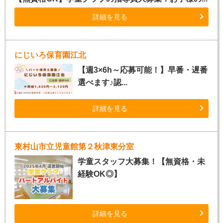
詳細を見る
にじいろ保育園江北
【週3×6h～応募可能！】早番・遅番
選べます♪認...
詳細を見る
東村山市立児童館第２秋津東分室
学童スタッフ大募集！【無資格・未
経験OK◎】
詳細を見る