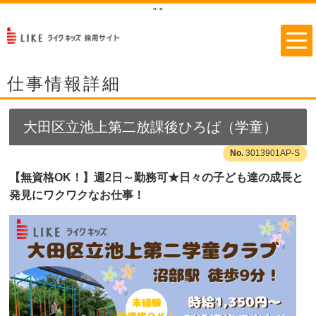
"
"
仕事情報詳細
大田区立池上第二放課後ひろば（学童）
3013901AP-S
【無資格OK！】週2日～勤務可★日々の子ども達の成長と
発見にワクワクなお仕事！