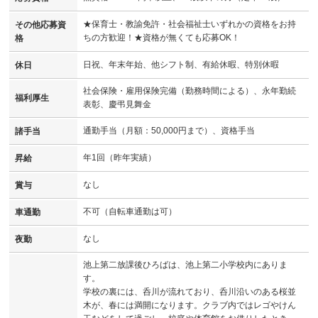
★保育士・教諭免許・社会福祉士いずれかの資格をお持
その他応募資
ちの方歓迎！★資格が無くても応募OK！
格
日祝、年末年始、他シフト制、有給休暇、特別休暇
休日
社会保険・雇用保険完備（勤務時間による）、永年勤続
福利厚生
表彰、慶弔見舞金
通勤手当（月額：50,000円まで）、資格手当
諸手当
年1回（昨年実績）
昇給
なし
賞与
不可（自転車通勤は可）
車通勤
なし
夜勤
池上第二放課後ひろばは、池上第二小学校内にありま
す。
学校の裏には、呑川が流れており、呑川沿いのある桜並
木が、春には満開になります。クラブ内ではレゴやけん