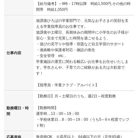
【給与備考】～9時・17時以降 時給1,500円,その他の時
間帯 時給1,350円
放課後ひろばの学童部門で、元気なお子さまの笑顔を支
える学童指導員のお仕事です。
放課後や土曜日、長期休みの期間中に小学生のお子様が
安心・安全で充実した時間を過ごせるよう、
・遊びの見守りや指導・宿題など自主学習のサポート
・連絡帳や保護者対応・施設の衛生
仕事内容
・安全管理 etc…
学童施設の運営に関わる幅広いお仕事をお任せいたしま
す。学生さんや、子育てのご経験がある方は大歓迎で
す！
【指導員・学童クラブ・アルバイト】
【勤務日】月～土曜日のうち、週2日～程度勤務
【勤務時間】
勤務曜日・時
通常時…13：00～19：00
間
・学校休業日…8：00～19：00（うち5～6ｈ程度でシフ
ト制）
無資格OK ※高卒以上、64歳以下の方（定年65歳）
応募資格