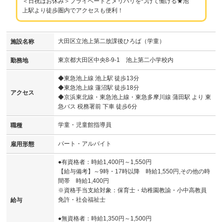
＜日祝はお休み＞プライベートとメリハリをつけて働ける★池
上駅より徒歩圏内でアクセスも便利！
大田区立池上第二放課後ひろば（学童）
施設名称
東京都大田区中央8-9-1 池上第二小学校内
勤務地
◆東急池上線 池上駅 徒歩13分
◆東急池上線 蓮沼駅 徒歩18分
アクセス
◆京浜東北線・東急池上線・東急多摩川線 蒲田駅 より 東
急バス 税務署前 下車 徒歩6分
学童・児童館指導員
職種
パート・アルバイト
雇用形態
●有資格者：時給1,400円～1,550円
【給与備考】～9時・17時以降 時給1,550円,その他の時
間帯 時給1,400円
※資格手当支給対象：保育士・幼稚園教諭・小中高教員
免許・社会福祉士
給与
●無資格者：時給1,350円～1,500円