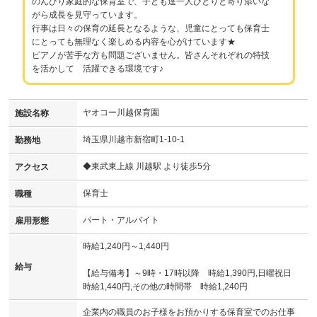
のんびり家庭的な保育室で、子ども達一人ひとりと寄り添いな
がら成長を見守っています。
行事は日々の保育の延長となるような、児童にとっても保育士
にとっても無理なく楽しめる内容を心がけています★
ピアノが苦手な方も問題ございません。皆さんそれぞれの特技
を活かして 活躍できる環境です♪
ヤオコー川越保育園
施設名称
埼玉県川越市新宿町1-10-1
勤務地
◆東武東上線 川越駅 より徒歩5分
アクセス
保育士
職種
パート・アルバイト
雇用形態
時給1,240円～1,440円
給与
【給与備考】～9時・17時以降 時給1,390円,日曜祝日
時給1,440円,その他の時間帯 時給1,240円
企業内の職員のお子様をお預かりする保育室でのお仕事