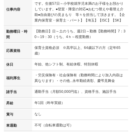
です。生後57日～小学校就学児未満のお子様をお預かり
しています。●登室・降室の対応●おむつ替えや着替え介
仕事内容
助●自由遊びの見まもり 等々を担当して頂きます。【企
業内保育室・保育士・パート】【埼玉】【ISC】【SK】
【勤務日】日～土のうち、週2日～勤務【勤務時間】7：3
勤務曜日・時
0～19：30（うち、4ｈ～程度勤務）
間
保育士資格必須 ※高卒以上、64歳以下の方（定年65
応募資格
歳）
年始、他シフト制、有給休暇、特別休暇
休日
・労災保険有・社会保険有（勤務時間により加入内容は
福利厚生
異なります）・その他...永年勤続表彰、慶弔見舞金
通勤手当（月額50,000円迄）、資格手当、施設手当
諸手当
年1回（昨年実績）
昇給
なし
賞与
不可（自転車通勤は可）
車通勤