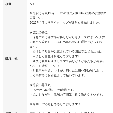
なし
夜勤
当施設は定員19名、日中の利用人数13名程度の小規模保
育園です。
2025年4月よりライクキッズが運営を開始しました。
★施設の特徴
・保育室内は開放感がありながらもクラスによって天井
の高さを設定しているため落ち着いた環境となっており
ます。
・砂場と滑り台が設置されている園庭でこどもたちは
日々楽しく園生活を送っております♪
環境・他
・今後は夏祭りやクリスマス会など子どもたちが喜ぶイ
ベントも計画中です！
・川越駅から近いですが、周りには畑や消防署もあり、
よく消防署にお邪魔させて頂いています。
★施設の雰囲気
・20代から60代までの職員です。
・協力しながら、職場の雰囲気も良く働きやすいです。
園見学・ご応募お待ちしております！