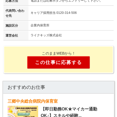
電話または応募ボタンからエントリーして下さい。
応募方法
代表問い合わ
キャリア採用担当 0120-314-506
せ先
企業内保育所
施設区分
ライクキッズ株式会社
運営会社
このままWEBから！
この仕事に応募する
おすすめのお仕事
三郷中央総合病院内保育室
【即日勤務OK★マイカー通勤
OK♪】スキルや経験...