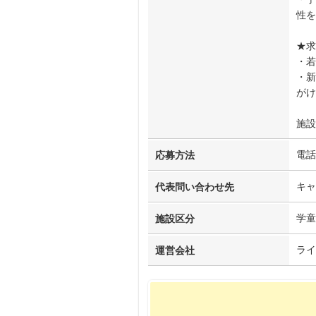
性を
★求
・若
・新
がけ
施設
電話
応募方法
キャ
代表問い合わせ先
学童
施設区分
ライ
運営会社