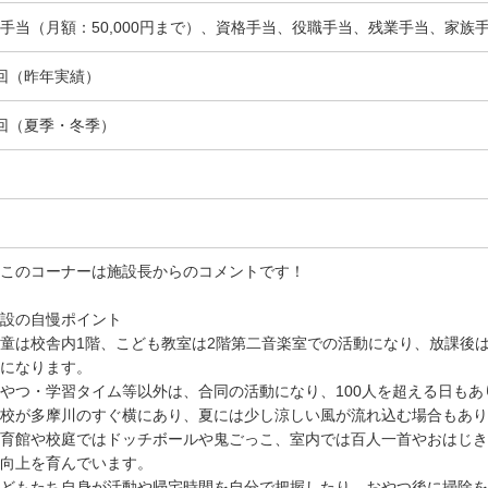
手当（月額：50,000円まで）、資格手当、役職手当、残業手当、家族
回（昨年実績）
回（夏季・冬季）
このコーナーは施設長からのコメントです！
設の自慢ポイント
童は校舎内1階、こども教室は2階第二音楽室での活動になり、放課後
になります。
やつ・学習タイム等以外は、合同の活動になり、100人を超える日もあ
校が多摩川のすぐ横にあり、夏には少し涼しい風が流れ込む場合もあり
育館や校庭ではドッチボールや鬼ごっこ、室内では百人一首やおはじき
向上を育んでいます。
どもたち自身が活動や帰宅時間を自分で把握したり、おやつ後に掃除を