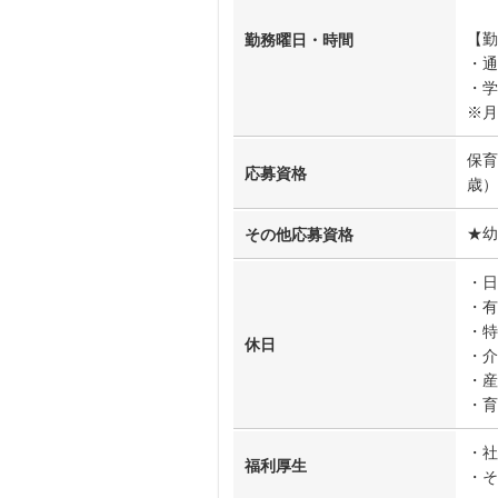
【勤
勤務曜日・時間
・通
・学
※月
保育
応募資格
歳）
★幼
その他応募資格
・日
・有
・特
休日
・介
・産
・育
・社
福利厚生
・そ