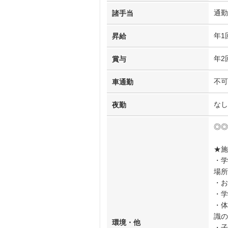
通勤
諸手当
年1
昇給
年2
賞与
不可
車通勤
なし
夜勤
◎◎
★施
・学
場所
・お
・学
・体
識の
環境・他
・子