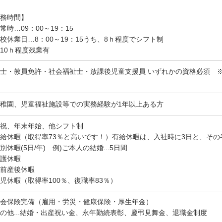
務時間】
常時…09：00～19：15
校休業日…8：00～19：15うち、8ｈ程度でシフト制
10ｈ程度残業有
士・教員免許・社会福祉士・放課後児童支援員 いずれかの資格必須 ※
稚園、児童福祉施設等での実務経験が1年以上ある方
祝、年末年始、他シフト制
給休暇（取得率73％と高いです！）有給休暇は、入社時に3日と、その
別休暇(5日/年) 例)ご本人の結婚...5日間
護休暇
前産後休暇
児休暇（取得率100％、復職率83％）
会保険完備（雇用・労災・健康保険・厚生年金）
の他...結婚・出産祝い金、永年勤続表彰、慶弔見舞金、退職金制度