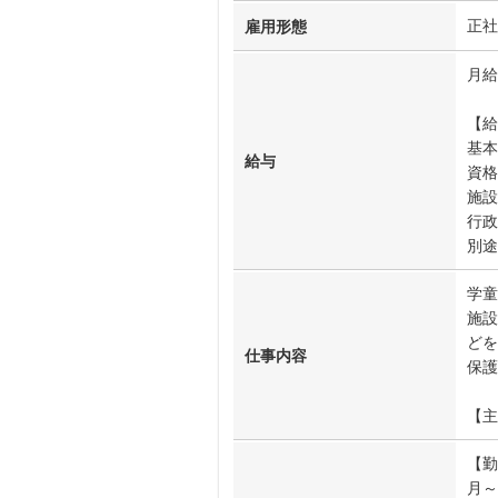
正社
雇用形態
月給2
【給
基本
給与
資格
施設
行政
別途
学童
施設
どを
仕事内容
保護
【主
【勤
月～