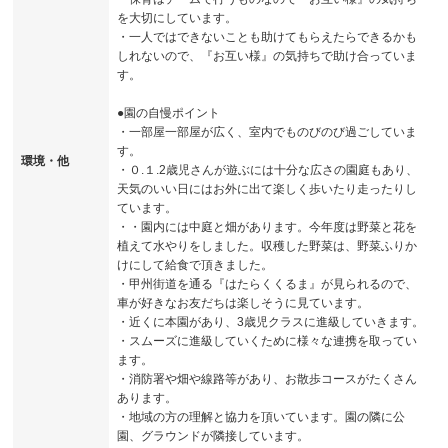
を大切にしています。
・一人ではできないことも助けてもらえたらできるかも
しれないので、『お互い様』の気持ちで助け合っていま
す。
●園の自慢ポイント
・一部屋一部屋が広く、室内でものびのび過ごしていま
す。
環境・他
・０.１.2歳児さんが遊ぶには十分な広さの園庭もあり、
天気のいい日にはお外に出て楽しく歩いたり走ったりし
ています。
・・園内には中庭と畑があります。今年度は野菜と花を
植えて水やりをしました。収穫した野菜は、野菜ふりか
けにして給食で頂きました。
・甲州街道を通る『はたらくくるま』が見られるので、
車が好きなお友だちは楽しそうに見ています。
・近くに本園があり、3歳児クラスに進級していきます。
・スムーズに進級していくために様々な連携を取ってい
ます。
・消防署や畑や線路等があり、お散歩コースがたくさん
あります。
・地域の方の理解と協力を頂いています。園の隣に公
園、グラウンドが隣接しています。