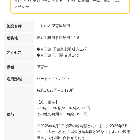
員がいつも笑顔で笑いあえる、明るい保育園で一緒に働いてみ
ませんか。
にじいろ保育園給田
施設名称
東京都世田谷区給田4-1-8
勤務地
◆京王線 千歳烏山駅 徒歩15分
アクセス
◆京王線 仙川駅 徒歩14分
保育士
職種
パート・アルバイト
雇用形態
時給1,620円～2,120円
【給与備考】
～9時・17時以降 時給2,120円
その他の時間帯 時給1,620円
給与
※2026年4月1日以降の給与額となります。2026年3月ま
でにご入社いただく場合は給与額が異なりますので採用
担当までお問い合わせください。