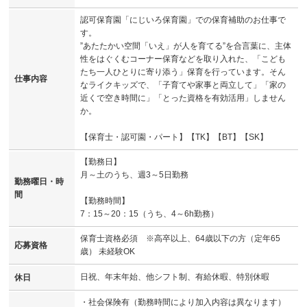
認可保育園「にじいろ保育園」での保育補助のお仕事で
す。
”あたたかい空間「いえ」が人を育てる”を合言葉に、主体
性をはぐくむコーナー保育などを取り入れた、「こども
たち一人ひとりに寄り添う」保育を行っています。そん
仕事内容
なライクキッズで、「子育てや家事と両立して」「家の
近くで空き時間に」「とった資格を有効活用」しません
か。
【保育士・認可園・パート】【TK】【BT】【SK】
【勤務日】
月～土のうち、週3～5日勤務
勤務曜日・時
間
【勤務時間】
7：15～20：15（うち、4～6h勤務）
保育士資格必須 ※高卒以上、64歳以下の方（定年65
応募資格
歳） 未経験OK
日祝、年末年始、他シフト制、有給休暇、特別休暇
休日
・社会保険有（勤務時間により加入内容は異なります）