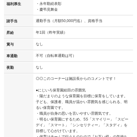
・永年勤続表彰
福利厚生
・慶弔見舞金
通勤手当（月額50,000円迄）、資格手当
諸手当
年1回（昨年実績）
昇給
なし
賞与
不可（自転車通勤は可）
車通勤
なし
夜勤
◎◎このコーナーは施設長からのコメントです！
●にじいろ保育園給田の雰囲気
・陽だまりのような保育園を目標に保育をしています。
子ども、保護者、職員が温かい雰囲気を感じられる、明
るい保育園です。
・職員が自身の思いを言いやすい雰囲気です。
・明るい保育園にするため、5S「スマイリー」「スピー
デイ」「スマート」「シンセリティー」「スタディ」を
目標して心がけています。
・保育はチームで行うものなので『お互い様』の気持ち