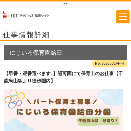
"
"
仕事情報詳細
にじいろ保育園給田
3023501AP-H
【早番・遅番選べます♪】認可園にて保育士のお仕事【千
歳烏山駅より徒歩圏内】