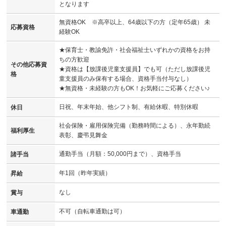
となります
無資格OK ※高卒以上、64歳以下の方（定年65歳） 未
応募資格
経験OK
★保育士・教諭免許・社会福祉士いずれかの資格をお持
ちの方歓迎
その他応募資
★資格は【放課後児童支援員】でも可（ただし放課後児
格
童支援員のみ保有する場合、資格手当付与なし）
★無資格・未経験の方もOK！お気軽にご応募ください♪
日祝、年末年始、他シフト制、有給休暇、特別休暇
休日
社会保険・雇用保険完備（勤務時間による）、永年勤続
福利厚生
表彰、慶弔見舞金
通勤手当（月額：50,000円まで）、資格手当
諸手当
年1回（昨年実績）
昇給
なし
賞与
不可（自転車通勤は可）
車通勤