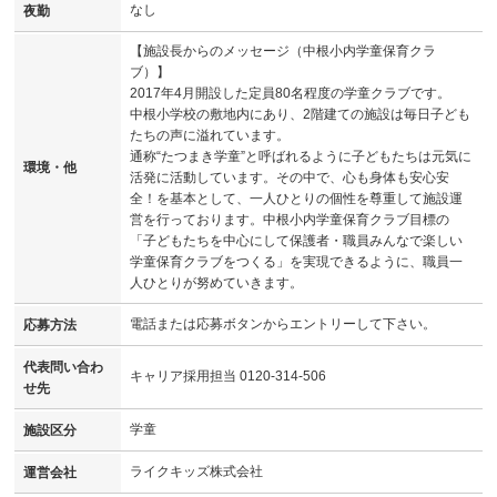
なし
夜勤
【施設長からのメッセージ（中根小内学童保育クラ
ブ）】
2017年4月開設した定員80名程度の学童クラブです。
中根小学校の敷地内にあり、2階建ての施設は毎日子ども
たちの声に溢れています。
通称“たつまき学童”と呼ばれるように子どもたちは元気に
環境・他
活発に活動しています。その中で、心も身体も安心安
全！を基本として、一人ひとりの個性を尊重して施設運
営を行っております。中根小内学童保育クラブ目標の
「子どもたちを中心にして保護者・職員みんなで楽しい
学童保育クラブをつくる」を実現できるように、職員一
人ひとりが努めていきます。
電話または応募ボタンからエントリーして下さい。
応募方法
代表問い合わ
キャリア採用担当 0120-314-506
せ先
学童
施設区分
ライクキッズ株式会社
運営会社