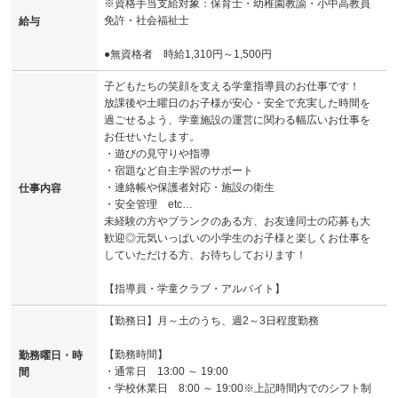
※資格手当支給対象：保育士・幼稚園教諭・小中高教員
免許・社会福祉士
給与
●無資格者 時給1,310円～1,500円
子どもたちの笑顔を支える学童指導員のお仕事です！
放課後や土曜日のお子様が安心・安全で充実した時間を
過ごせるよう、学童施設の運営に関わる幅広いお仕事を
お任せいたします。
・遊びの見守りや指導
・宿題など自主学習のサポート
・連絡帳や保護者対応・施設の衛生
仕事内容
・安全管理 etc…
未経験の方やブランクのある方、お友達同士の応募も大
歓迎◎元気いっぱいの小学生のお子様と楽しくお仕事を
していただける方、お待ちしております！
【指導員・学童クラブ・アルバイト】
【勤務日】月～土のうち、週2～3日程度勤務
【勤務時間】
勤務曜日・時
・通常日 13:00 ～ 19:00
間
・学校休業日 8:00 ～ 19:00※上記時間内でのシフト制