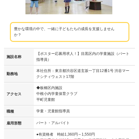
豊かな環境の中で、一緒に子どもたちの成長を支援しません
か？
【ポスター応募用求人！】目黒区内の学童施設（パート
施設名称
指導員）
本社住所：東京都渋谷区道玄坂一丁目12番1号 渋谷マー
勤務地
クシティウェスト17階
◆板橋区内施設
中根小内学童保育クラブ
アクセス
平町児童館
学童・児童館指導員
職種
パート・アルバイト
雇用形態
●有資格者 時給1,360円～1,550円