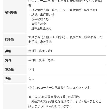
時のクリーニング費用相当分3万円の負担あり※入居規定
有
・社会保険完備（雇用・労災・健康保険・厚生年金）
福利厚生
・結婚、出産祝い金
・永年勤続表彰
・慶弔見舞金
・退職金制度あり
通勤手当（月額50,000円迄）、資格手当、役職手当、残
諸手当
業手当、家族手当
年1回（昨年実績）
昇給
年2回（夏季・冬季）
賞与
不可
車通勤
なし
夜勤
◎◎このコーナーは施設長からのコメントです！
●にじいろ保育園南馬込桜通りの雰囲気
・先生方の笑顔が素敵な職場です。子ども達も楽しく会
話しながら日々活動しています。