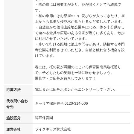
・園の前には桜並木があり、花が咲くととても綺麗で
す。
・桜の季節にはお部屋の中に花びらが入ってきたり、屋
上からも見事な桜並木が見られるなど楽しんでいます。
・自然豊かな佐伯山緑地公園をはじめ、体を十分動かし
て遊べる遊具や広場のある公園が近くに多くあり、散歩
に利用させていただいています。
・歩いて行ける距離に池上本門寺があり、隣接する本門
寺公園を利用させていただき、自然と触れ合う機会を設
けています。
春には、桜の花が満開のにじいろ保育園南馬込桜通り
で、子どもたちの笑顔を一緒に咲かせましょう。
園見学・ご応募お待ちしております！
電話または応募ボタンからエントリーして下さい。
応募方法
代表問い合わ
キャリア採用担当 0120-314-506
せ先
認可保育園
施設区分
ライクキッズ株式会社
運営会社