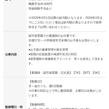
職務手当45,000円
別途経験手当あり
※2026年4月1日以降の給与額となります。2026年3月ま
でにご入社いただく場合は給与額が異なりますので採用
担当までお問い合わせください。
認可保育園での看護師のお仕事です。
生後57日～小学校就学児未満のお子様をお預かりしま
す。
●お子様の健康管理や衛生管理
●怪我の応急処置や体調不良児の対応
仕事内容
●保育補助や保健衛生アドバイス 等々を担当して頂きま
す。
【看護師・認可保育園・正社員】【TK】【BT】【SK】
【勤務日】
月～金のうち、週5日勤務
※行事の対応などで年に数回程度、土曜日の出勤がござ
います。
【勤務時間】
勤務曜日・時