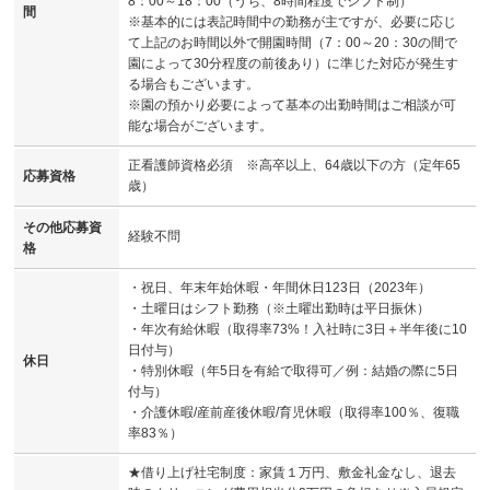
8：00～18：00（うち、8時間程度でシフト制）
間
※基本的には表記時間中の勤務が主ですが、必要に応じ
て上記のお時間以外で開園時間（7：00～20：30の間で
園によって30分程度の前後あり）に準じた対応が発生す
る場合もございます。
※園の預かり必要によって基本の出勤時間はご相談が可
能な場合がございます。
正看護師資格必須 ※高卒以上、64歳以下の方（定年65
応募資格
歳）
その他応募資
経験不問
格
・祝日、年末年始休暇・年間休日123日（2023年）
・土曜日はシフト勤務（※土曜出勤時は平日振休）
・年次有給休暇（取得率73%！入社時に3日＋半年後に10
日付与）
休日
・特別休暇（年5日を有給で取得可／例：結婚の際に5日
付与）
・介護休暇/産前産後休暇/育児休暇（取得率100％、復職
率83％）
★借り上げ社宅制度：家賃１万円、敷金礼金なし、退去