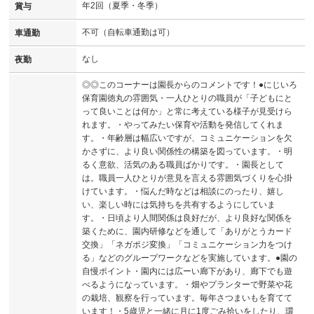
年2回（夏季・冬季）
賞与
不可（自転車通勤は可）
車通勤
なし
夜勤
◎◎このコーナーは園長からのコメントです！●にじいろ
保育園徳丸の雰囲気・一人ひとりの職員が「子どもにと
って良いことは何か」と常に考えている様子が見受けら
れます。・やってみたい保育や活動を発信してくれま
す。・年齢層は幅広いですが、コミュニケーションを欠
かさずに、より良い関係性の構築を図っています。・明
るく意欲、活気のある職員ばかりです。・園長として
は。職員一人ひとりが意見を言える雰囲気づくりを心掛
けています。・悩んだ時などは相談にのったり、嬉し
い、楽しい時には気持ちを共有するようにしていま
す。・日頃より人間関係は良好だが、より良好な関係を
築くために、園内研修などを通して「ありがとうカード
交換」「ネガポジ変換」「コミュニケーション力をつけ
る」などのグループワークなどを実施しています。●園の
自慢ポイント・園内には広ーい廊下があり、廊下でも遊
べるようになっています。・畑やプランターで野菜や花
の栽培、観察を行っています。毎年さつまいもを育てて
います！・5歳児と一緒に月に1度ごみ拾いをしたり、環