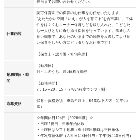
担当までお問い合わせください。
認可保育園での保育のお仕事をお任せいたします。
”あたたかい空間「いえ」が人を育てる”を合言葉に、主体
性をはぐくむコーナー保育などを取り入れた、こどもた
ち一人ひとりに寄り添う保育を行っています。風通しの
仕事内容
良い職場で、あなたのいままでの経験を反映してより良
い保育をしたい方にピッタリなお仕事です！
【保育士・認可園・社宅完備】
【勤務日】
月～土のうち、週5日程度勤務
勤務曜日・時
間
【勤務時間】
7：15～20：15（うち8h程度でシフト制）
保育士資格必須 ※高卒以上、64歳以下の方（定年65
応募資格
歳）
☆年間休日124日（2026年度）☆
・日曜 / 祝日、年末年始休暇
・土曜日はシフト勤務（※土曜出勤時は平日振休）
・年次有給休暇（入社日に3日付与＋半年後に10日付与）