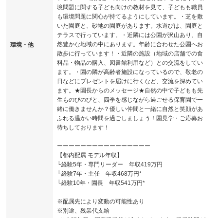
境問題に関する子ども向けの教材を見て、子どもも職員
も環境問題に関心が持てるようにしています。・芝を敷
いた園庭と、砂地の園庭があります。水遊びは、園庭と
テラスで行っています。・近隣には公園が沢山あり、自
然豊かな地域の中にあります。年齢に合わせた公園へお
環境・他
散歩に行っています！・近隣の施設（地域の店舗での食
料品・物品の購入、図書館利用など）との交流をしてい
ます。・園の隣が高齢者施設になっているので、敬老の
日などにプレゼントを届けに行くなど、交流を深めてい
ます。★園長からのメッセージ★自然の中で子どもも先
生ものびのびと、四季を感じながら過ごせる保育園で一
緒に働きませんか？優しい仲間と一緒に自然と笑顔があ
ふれる温かい時間を過ごしましょう！園見学・ご応募お
待ちしております！
ーーーーーーーーーーーーーーーー
【都内配属 モデル年収】
└経験5年・専門リーダー 年収419万円
└経験7年・主任 年収468万円*
└経験10年・園長 年収541万円*
※配属先により変動の可能性あり
※別途、残業代支給