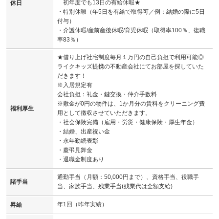
初年度でも13日の有給休暇★
休日
・特別休暇（年5日を有給で取得可／例：結婚の際に5日
付与）
・介護休暇/産前産後休暇/育児休暇（取得率100％、復職
率83％）
★借り上げ社宅制度毎月１万円の自己負担で利用可能◎
ライクキッズ提携の不動産会社にてお部屋を探していた
だきます！
※入居規定有
会社負担：礼金・鍵交換・仲介手数料
※敷金が0円の物件は、1か月分の賃料をクリーニング費
福利厚生
用として徴収させていただきます。
・社会保険完備（雇用・労災・健康保険・厚生年金）
・結婚、出産祝い金
・永年勤続表彰
・慶弔見舞金
・退職金制度あり
通勤手当（月額：50,000円まで）、資格手当、役職手
諸手当
当、家族手当、残業手当(残業代は全額支給)
年1回（昨年実績）
昇給