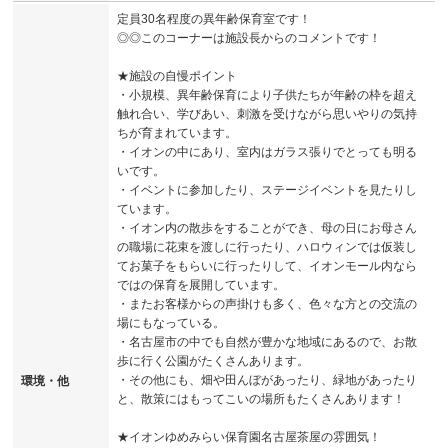
定員30名程度の異年齢保育室です！
◎◎このコーナーは施設長からのコメントです！
★施設の自慢ポイント
・小規模、異年齢保育により子供たちが年齢の枠を超え
触れ合い、学びあい、刺激を受けながら思いやりの気持
ちが育まれています。
・イオンの中にあり、室内はガラス張りでとっても明る
いです。
・イベントに参加したり、ステージイベントを見たりし
ています。
・イオン内の散歩をすることができ、母の日にお母さん
の職場に花束を渡しに行ったり、ハロウィンでは仮装し
てお菓子をもらいに行ったりして、イオンモール内なら
ではの保育を展開しています。
・またお客様からの声掛けも多く、色々な方との交流の
場にもなっている。
・名古屋市の中でも自然が豊かな地域にあるので、お散
歩に行く公園がたくさんあります。
・その他にも、畑や田んぼがあったり、緑地があったり
環境・他
と、散策にはもってこいの場所もたくさんあります！
★イオンゆめみらい保育園名古屋茶屋の雰囲気！