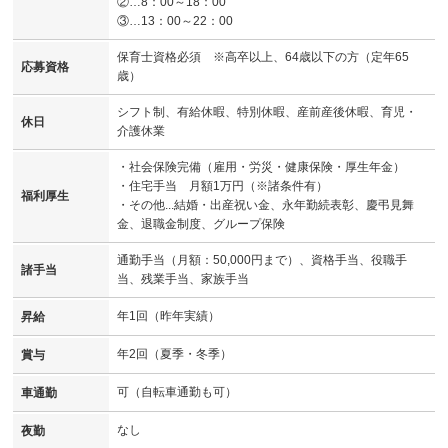
②…8：00～18：00
③…13：00～22：00
保育士資格必須 ※高卒以上、64歳以下の方（定年65
応募資格
歳）
シフト制、有給休暇、特別休暇、産前産後休暇、育児・
休日
介護休業
・社会保険完備（雇用・労災・健康保険・厚生年金）
・住宅手当 月額1万円（※諸条件有）
福利厚生
・その他...結婚・出産祝い金、永年勤続表彰、慶弔見舞
金、退職金制度、グループ保険
通勤手当（月額：50,000円まで）、資格手当、役職手
諸手当
当、残業手当、家族手当
年1回（昨年実績）
昇給
年2回（夏季・冬季）
賞与
可（自転車通勤も可）
車通勤
なし
夜勤