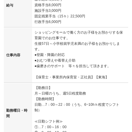
資格手当8,000円
給与
施設手当3,000円
固定残業手当（15ｈ）22,500円
行政手当6,000円
ショッピングモールで働く方のお子様をお預かりする保
育園でのお仕事です。
生後57日～小学校就学児未満のお子様をお預かりしま
す。
●登園・降園の対応
仕事内容
●おむつ替えや着替え介助
●歯磨きのサポート 等々を担当して頂きます。
【保育士・事業所内保育室・正社員】【東海】
【勤務日】
月～日曜のうち、週5日程度勤務
【勤務時間】
日勤…7：00～22：00（うち、6~10hｈ程度でシフト
制）
勤務曜日・時
間
≪日勤シフト例≫
①…7：00～16：00