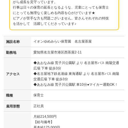
がら成長を見守っています。
行事は日々の保育の延長となるような、児童にとっても保育士
にとっても無理なく楽しめる内容を心がけています★
ピアノが苦手な方も問題ございません。皆さんそれぞれの特技
を活かして 活躍してくださっています♪
イオンゆめみらい保育園 名古屋茶屋
施設名称
愛知県名古屋市港区西茶屋2-11
勤務地
◆あおなみ線 荒子川公園駅 より 名古屋市バス 南陽交通
広場 下車 徒歩3分
◆名古屋地下鉄名港線 東海通駅 より 名古屋市バス 南陽
アクセス
交通広場 下車 徒歩3分
◆あおなみ線 荒子川公園駅 車10分●マイカー通勤OK！
保育士
職種
正社員
雇用形態
月給214,500円
【給与備考】
基本給175,000円