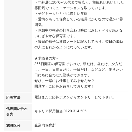
・年齢層は20代～50代まで幅広く、和気あいあいとした
雰囲気でコミュニケーションを取っています。
・子ども一人ひとりに優しい笑顔
・愛情をもって保育している職員ばかりなので温かい雰
囲気。
・休憩中や朝夕の打ち合わせ時にはおしゃべりが絶えな
いにぎやかな保育園です。
・毎日の様子は連絡ノートに記入してあり、翌日の出勤
の人にもわかるようになっています。
★求職者の方へ
365日開園の保育園ですので、朝だけ、昼だけ、夕方だ
け、一日、日曜日だけ、平日だけ、などなど、働きたい
日にちに合わせた勤務ができます。
ぜひ、一緒にお仕事してみませんか？
園見学・ご応募お待ちしております！
電話または応募ボタンからエントリーして下さい。
応募方法
代表問い合わ
キャリア採用担当 0120-314-506
せ先
企業内保育所
施設区分