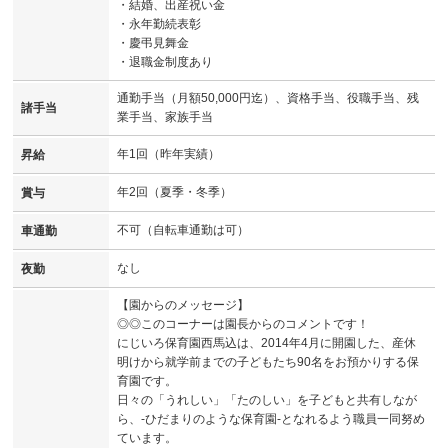
・結婚、出産祝い金
・永年勤続表彰
・慶弔見舞金
・退職金制度あり
通勤手当（月額50,000円迄）、資格手当、役職手当、残
諸手当
業手当、家族手当
年1回（昨年実績）
昇給
年2回（夏季・冬季）
賞与
不可（自転車通勤は可）
車通勤
なし
夜勤
【園からのメッセージ】
◎◎このコーナーは園長からのコメントです！
にじいろ保育園西馬込は、2014年4月に開園した、産休
明けから就学前までの子どもたち90名をお預かりする保
育園です。
日々の「うれしい」「たのしい」を子どもと共有しなが
ら、-ひだまりのような保育園-となれるよう職員一同努め
ています。