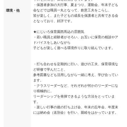
・保護者参加の大行事、夏まつり、運動会、年末子ども
会などでは職員一丸となって、創意工夫をこらし、
環境・他
皆が楽しく、また子どもの成長を保護者と共有できる会
となっており、好評です。
★にじいろ保育園西馬込の雰囲気
・若い職員と経験者がそろい、お互いに保育の相談やア
ドバイスをしあいながら
子どもが楽しく遊べる環境作りに取り組んでいます。
・打ち合わせを定期的に行い、遊びの工夫、保育環境な
ど研修で学んだこと、
参考図書なども活用しながら一緒に考え、学び合ってい
ます。
・クラスリーダーなど、それぞれが何かのリーダーにな
り積極的に、
リーダーシップを発揮できるような方法をとっていま
す。
・楽しい行事の後の打ち上げ会、年末の忘年会、年度末
には納め会（送別会）を行い、親睦をはかっています。