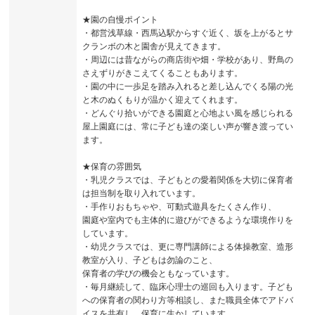
★園の自慢ポイント
・都営浅草線・西馬込駅からすぐ近く、坂を上がるとサ
クランボの木と園舎が見えてきます。
・周辺には昔ながらの商店街や畑・学校があり、野鳥の
さえずりがきこえてくることもあります。
・園の中に一歩足を踏み入れると差し込んでくる陽の光
と木のぬくもりが温かく迎えてくれます。
・どんぐり拾いができる園庭と心地よい風を感じられる
屋上園庭には、常に子ども達の楽しい声が響き渡ってい
ます。
★保育の雰囲気
・乳児クラスでは、子どもとの愛着関係を大切に保育者
は担当制を取り入れています。
・手作りおもちゃや、可動式遊具をたくさん作り、
園庭や室内でも主体的に遊びができるような環境作りを
しています。
・幼児クラスでは、更に専門講師による体操教室、造形
教室が入り、子どもは勿論のこと、
保育者の学びの機会ともなっています。
・毎月継続して、臨床心理士の巡回も入ります。子ども
への保育者の関わり方等相談し、また職員全体でアドバ
イスを共有し、保育に生かしています。