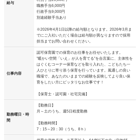
給与
職務手当6,000円
行政手当9,000円
別途経験手当あり
※2026年4月1日以降の給与額となります。2026年3月ま
でにご入社いただく場合は給与額が異なりますので採用
担当までお問い合わせください。
認可保育園での保育のお仕事をお任せいたします。
”暖かい空間「いえ」が人を育てる”を合言葉に、主体性を
はぐくむコーナー保育などを取り入れた、こどもたち一
人ひとりに寄り添う保育を行っています。風通しの良い
仕事内容
職場で、あなたのいままでの経験を反映してより良い保
育をしたい方にピッタリなお仕事です！
【保育士・認可園・社宅完備】
【勤務日】
月～土のうち、週5日程度勤務
勤務曜日・時
間
【勤務時間】
7：15～20：30（うち、8ｈ）