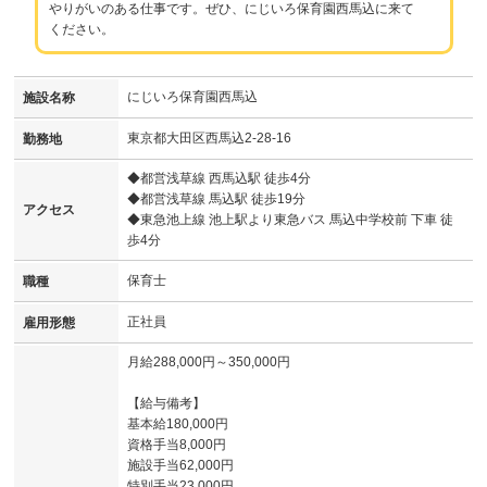
やりがいのある仕事です。ぜひ、にじいろ保育園西馬込に来て
ください。
にじいろ保育園西馬込
施設名称
東京都大田区西馬込2-28-16
勤務地
◆都営浅草線 西馬込駅 徒歩4分
◆都営浅草線 馬込駅 徒歩19分
アクセス
◆東急池上線 池上駅より東急バス 馬込中学校前 下車 徒
歩4分
保育士
職種
正社員
雇用形態
月給288,000円～350,000円
【給与備考】
基本給180,000円
資格手当8,000円
施設手当62,000円
特別手当23,000円