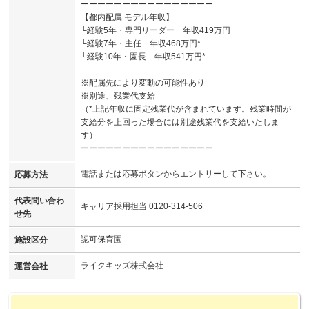
ーーーーーーーーーーーーーーーー
【都内配属 モデル年収】
└経験5年・専門リーダー 年収419万円
└経験7年・主任 年収468万円*
└経験10年・園長 年収541万円*
※配属先により変動の可能性あり
※別途、残業代支給
（*上記年収に固定残業代が含まれています。残業時間が
支給分を上回った場合には別途残業代を支給いたしま
す）
ーーーーーーーーーーーーーーーー
電話または応募ボタンからエントリーして下さい。
応募方法
代表問い合わ
キャリア採用担当 0120-314-506
せ先
認可保育園
施設区分
ライクキッズ株式会社
運営会社