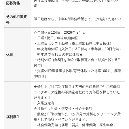
保育士資格必須 ※高卒以上、64歳以下の方（定年65
応募資格
歳）
その他応募資
即日勤務から、来年4月勤務希望まで、ご相談ください！
格
☆年間休日124日（2026年度）☆
・日曜 / 祝日、年末年始休暇
・土曜日はシフト勤務（※土曜出勤時は平日振休）
・年次有給休暇（入社日に3日付与＋半年後に10日付与）
初年度でも13日の有給休暇★
休日
・特別休暇（年5日を有給で取得可／例：結婚の際に5日
付与）
・介護休暇/産前産後休暇/育児休暇（取得率100％、復職
率83％）
★借り上げ社宅制度毎月１万円の自己負担で利用可能◎
ライクキッズ提携の不動産会社にてお部屋を探していた
だきます！
※入居規定有
会社負担：礼金・鍵交換・仲介手数料
※敷金が0円の物件は、1か月分の賃料をクリーニング費
福利厚生
用として徴収させていただきます。
・社会保険完備（雇用・労災・健康保険・厚生年金）