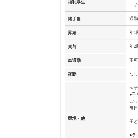
福利厚生
・そ
通勤
諸手当
年1
昇給
年2
賞与
不可
車通勤
なし
夜勤
≪子
●子
ごっ
毎日
環境・他
子ど
●ラ