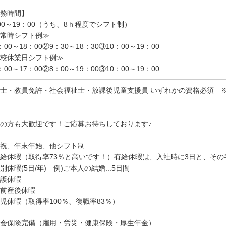
務時間】
00～19：00（うち、8ｈ程度でシフト制）
常時シフト例≫
：00～18：00②9：30～18：30③10：00～19：00
校休業日シフト例≫
：00～17：00②8：00～19：00③10：00～19：00
士・教員免許・社会福祉士・放課後児童支援員 いずれかの資格必須 ※
の方も大歓迎です！ご応募お待ちしております♪
祝、年末年始、他シフト制
給休暇（取得率73％と高いです！）有給休暇は、入社時に3日と、その
別休暇(5日/年) 例)ご本人の結婚...5日間
護休暇
前産後休暇
児休暇（取得率100％、復職率83％）
会保険完備（雇用・労災・健康保険・厚生年金）