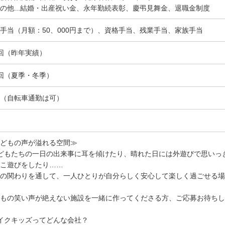
の他...結婚・出産祝い金、永年勤続表彰、慶弔見舞金、退職金制度
手当（月額：50、000円まで）、資格手当、残業手当、家族手当
回（昨年実績）
回（夏季・冬季）
（自転車通勤は可）
どもの声が溢れる空間≫
どもたちの一日の出来事に耳を傾けたり、晴れた日には外遊びで思いっ
こ遊びをしたり……
の関わりを通して、一人ひとりが自分らしく安心して楽しく過ごせる場
もの笑い声が絶えない施設を一緒に作ってくださる方、ご応募お待ちし
イクキッズってどんな会社？