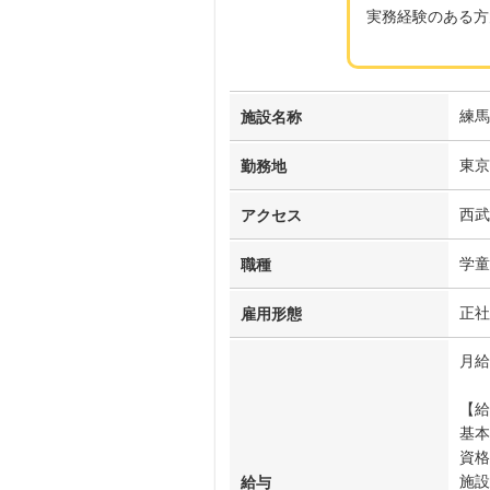
実務経験のある方
練馬
施設名称
東京
勤務地
西
アクセス
学童
職種
正社
雇用形態
月給2
【給
基本
資格
施設
給与