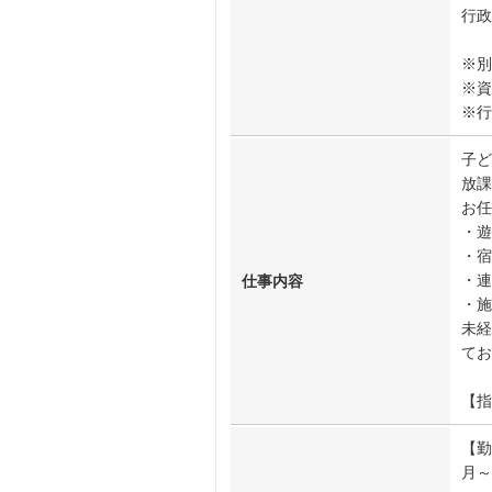
行政
※別
※資
※行
子ど
放課
お任
・遊
・宿
・連
仕事内容
・施
未経
てお
【指
【勤
月～