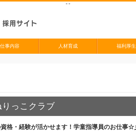
"
"
仕事内容
人材育成
福利厚生
ねりっこクラブ
の資格・経験が活かせます！学童指導員のお仕事☆