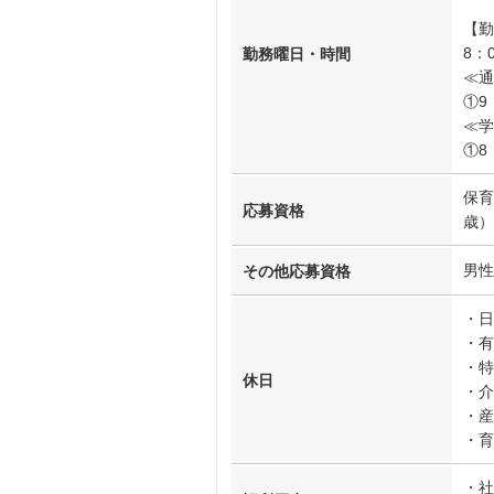
【勤
8：
勤務曜日・時間
≪通
①9
≪学
①8
保育
応募資格
歳）
男性
その他応募資格
・日
・有
・特
休日
・介
・産
・育
・社