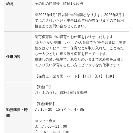
その他の時間帯 時給1,620円
給与
※2026年4月1日以降の給与額となります。2026年3月ま
でにご入社いただく場合は給与額が異なりますので採用
担当までお問い合わせください。
認可保育園での保育のお仕事をお任せいたします。
”あたたかい空間「いえ」が人を育てる”を合言葉に、主体
性をはぐくむコーナー保育などを取り入れた、こどもた
ち一人ひとりに寄り添う保育を行っています。
仕事内容
風通しの良い職場で、あなたのいままでの経験を反映し
てより良い保育をしたい方にピッタリなお仕事です！
【保育士・認可園・パート】【TK】【BT】【SK】
【勤務日】
月～土のうち、週3~5日程度勤務
【勤務時間】
7：15～20：15（うち、4～8h）
勤務曜日・時
間
≪シフト例≫
①…7：00～11：00
②…16：30～20：30