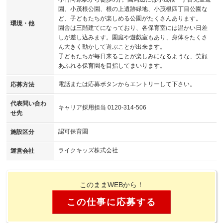
園、小茂根公園、根の上遺跡緑地、小茂根四丁目公園な
ど、子どもたちが楽しめる公園がたくさんあります。
環境・他
園舎は三階建てになっており、各保育室には温かい日差
しが差し込みます。園庭や遊戯室もあり、身体をたくさ
ん大きく動かして遊ぶことが出来ます。
子どもたちが毎日来ることが楽しみになるような、笑顔
あふれる保育園を目指してまいります。
電話または応募ボタンからエントリーして下さい。
応募方法
代表問い合わ
キャリア採用担当 0120-314-506
せ先
認可保育園
施設区分
ライクキッズ株式会社
運営会社
このままWEBから！
この仕事に応募する