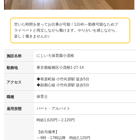
空いた時間を使ってお仕事が可能！1日4h～勤務可能なためプ
ライベートと両立しながら働けます。やりがいを感じながら、
楽しく働きませんか♪
にじいろ保育園小茂根
施設名称
東京都板橋区小茂根1-27-14
勤務地
◆有楽町線 小竹向原駅 徒歩5分
アクセス
◆副都心線 小竹向原駅 徒歩5分
保育士
職種
パート・アルバイト
雇用形態
時給1,620円～2,120円
【給与備考】
～9時・17時以降 時給2,120円