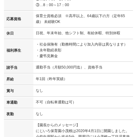
③…8：00～17：00
保育士資格必須 ※高卒以上、64歳以下の方（定年65
応募資格
歳） 未経験OK
日祝、年末年始、他シフト制、有給休暇、特別休暇
休日
・社会保険有（勤務時間により加入内容は異なります）
・永年勤続表彰
福利厚生
・慶弔見舞金
通勤手当（月額50,000円迄）、資格手当
諸手当
年1回（昨年実績）
昇給
なし
賞与
不可（自転車通勤は可）
車通勤
なし
夜勤
【園長からのメッセージ】
にじいろ保育園小茂根は2020年4月1日に開園しました。
小竹向原駅から徒歩5分。園周辺には小茂根一丁目児童遊