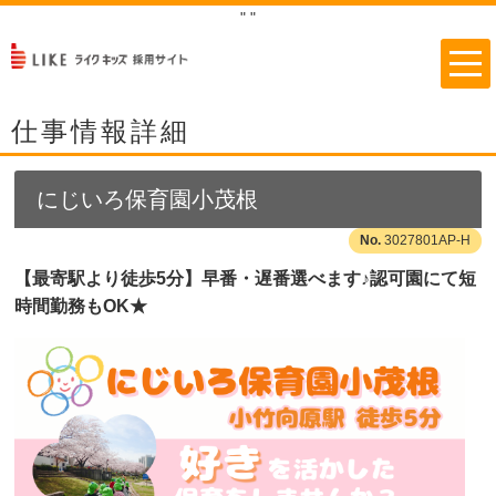
"
"
仕事情報詳細
にじいろ保育園小茂根
3027801AP-H
【最寄駅より徒歩5分】早番・遅番選べます♪認可園にて短
時間勤務もOK★