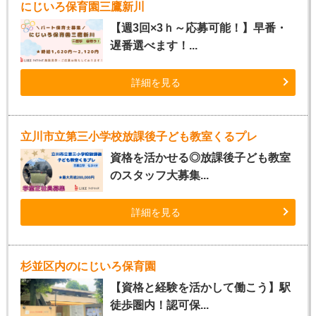
にじいろ保育園三鷹新川
【週3回×3ｈ～応募可能！】早番・
遅番選べます！...
詳細を見る
立川市立第三小学校放課後子ども教室くるプレ
資格を活かせる◎放課後子ども教室
のスタッフ大募集...
詳細を見る
杉並区内のにじいろ保育園
【資格と経験を活かして働こう】駅
徒歩圏内！認可保...