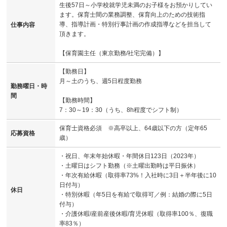
生後57日～小学校就学児未満のお子様をお預かりしてい
ます。保育士間の業務調整、保育向上のための技術指
導、指導計画・特別行事計画の作成指導などを担当して
仕事内容
頂きます。
【保育園主任（東京勤務/社宅完備）】
【勤務日】
月～土のうち、週5日程度勤務
勤務曜日・時
間
【勤務時間】
7：30～19：30（うち、8h程度でシフト制）
保育士資格必須 ※高卒以上、64歳以下の方（定年65
応募資格
歳）
・祝日、年末年始休暇・年間休日123日（2023年）
・土曜日はシフト勤務（※土曜出勤時は平日振休）
・年次有給休暇（取得率73%！入社時に3日＋半年後に10
日付与）
休日
・特別休暇（年5日を有給で取得可／例：結婚の際に5日
付与）
・介護休暇/産前産後休暇/育児休暇（取得率100％、復職
率83％）