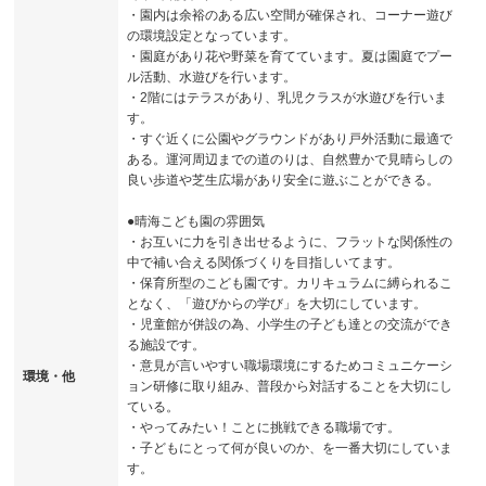
・園内は余裕のある広い空間が確保され、コーナー遊び
の環境設定となっています。
・園庭があり花や野菜を育てています。夏は園庭でプー
ル活動、水遊びを行います。
・2階にはテラスがあり、乳児クラスが水遊びを行いま
す。
・すぐ近くに公園やグラウンドがあり戸外活動に最適で
ある。運河周辺までの道のりは、自然豊かで見晴らしの
良い歩道や芝生広場があり安全に遊ぶことができる。
●晴海こども園の雰囲気
・お互いに力を引き出せるように、フラットな関係性の
中で補い合える関係づくりを目指しいてます。
・保育所型のこども園です。カリキュラムに縛られるこ
となく、「遊びからの学び」を大切にしています。
・児童館が併設の為、小学生の子ども達との交流ができ
る施設です。
・意見が言いやすい職場環境にするためコミュニケーシ
環境・他
ョン研修に取り組み、普段から対話することを大切にし
ている。
・やってみたい！ことに挑戦できる職場です。
・子どもにとって何が良いのか、を一番大切にしていま
す。