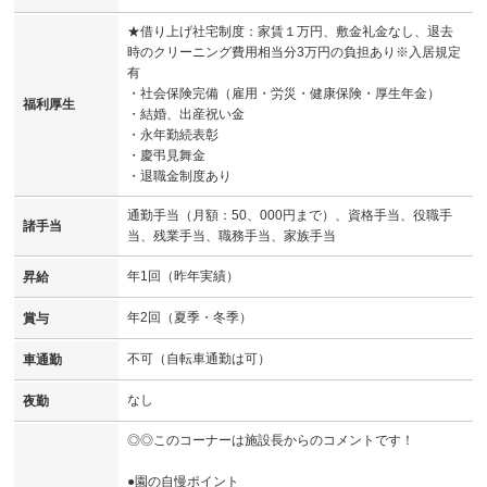
★借り上げ社宅制度：家賃１万円、敷金礼金なし、退去
時のクリーニング費用相当分3万円の負担あり※入居規定
有
・社会保険完備（雇用・労災・健康保険・厚生年金）
福利厚生
・結婚、出産祝い金
・永年勤続表彰
・慶弔見舞金
・退職金制度あり
通勤手当（月額：50、000円まで）、資格手当、役職手
諸手当
当、残業手当、職務手当、家族手当
年1回（昨年実績）
昇給
年2回（夏季・冬季）
賞与
不可（自転車通勤は可）
車通勤
なし
夜勤
◎◎このコーナーは施設長からのコメントです！
●園の自慢ポイント