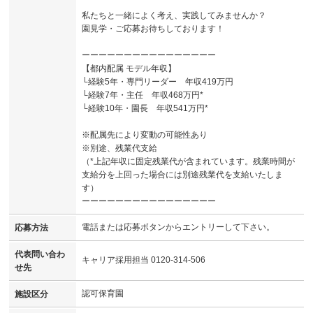
私たちと一緒によく考え、実践してみませんか？
園見学・ご応募お待ちしております！
ーーーーーーーーーーーーーーーー
【都内配属 モデル年収】
└経験5年・専門リーダー 年収419万円
└経験7年・主任 年収468万円*
└経験10年・園長 年収541万円*
※配属先により変動の可能性あり
※別途、残業代支給
（*上記年収に固定残業代が含まれています。残業時間が
支給分を上回った場合には別途残業代を支給いたしま
す）
ーーーーーーーーーーーーーーーー
電話または応募ボタンからエントリーして下さい。
応募方法
代表問い合わ
キャリア採用担当 0120-314-506
せ先
認可保育園
施設区分