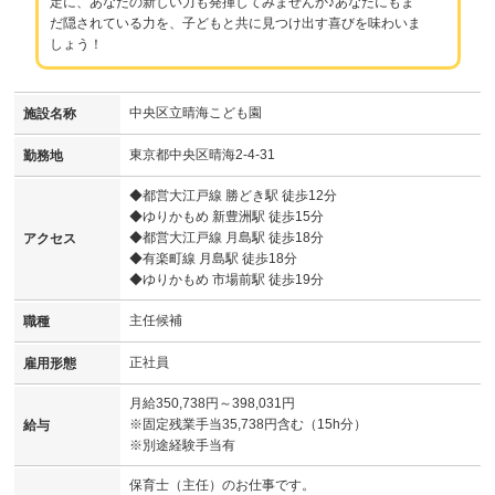
定に、あなたの新しい力も発揮してみませんか♪あなたにもま
だ隠されている力を、子どもと共に見つけ出す喜びを味わいま
しょう！
中央区立晴海こども園
施設名称
東京都中央区晴海2-4-31
勤務地
◆都営大江戸線 勝どき駅 徒歩12分
◆ゆりかもめ 新豊洲駅 徒歩15分
◆都営大江戸線 月島駅 徒歩18分
アクセス
◆有楽町線 月島駅 徒歩18分
◆ゆりかもめ 市場前駅 徒歩19分
主任候補
職種
正社員
雇用形態
月給350,738円～398,031円
※固定残業手当35,738円含む（15h分）
給与
※別途経験手当有
保育士（主任）のお仕事です。