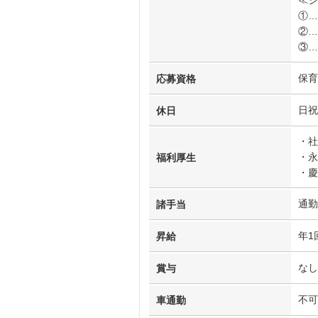
①…
②…
③…
保育
応募資格
日祝
休日
・社
・永
福利厚生
・慶
通勤
諸手当
年1
昇給
なし
賞与
不可
車通勤