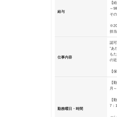
【給
～9
給与
その
※2
担当
認可
”あ
もた
仕事内容
の近
【保
【勤
月～
【勤
7：
勤務曜日・時間
≪シ