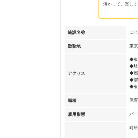
活かして、楽しく
にじ
施設名称
東京
勤務地
◆東
◆埼
◆都
アクセス
◆都
◆東
保育
職種
パー
雇用形態
時給