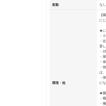
なし
夜勤
【園
にじ
★に
・０
・近
置し
・1
・屋
・保
・他
は、
・保
にな
環境・他
★園
・職
・働