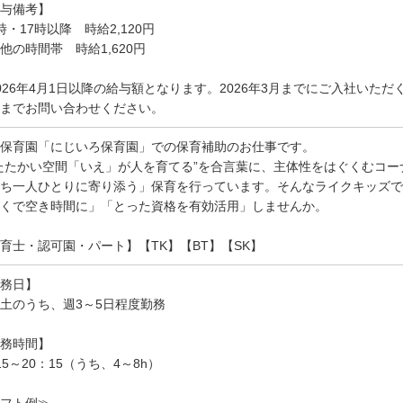
与備考】
時・17時以降 時給2,120円
他の時間帯 時給1,620円
026年4月1日以降の給与額となります。2026年3月までにご入社いた
までお問い合わせください。
保育園「にじいろ保育園」での保育補助のお仕事です。
たたかい空間「いえ」が人を育てる”を合言葉に、主体性をはぐくむコ
ち一人ひとりに寄り添う」保育を行っています。そんなライクキッズで
くで空き時間に」「とった資格を有効活用」しませんか。
育士・認可園・パート】【TK】【BT】【SK】
務日】
土のうち、週3～5日程度勤務
務時間】
15～20：15（うち、4～8h）
フト例≫