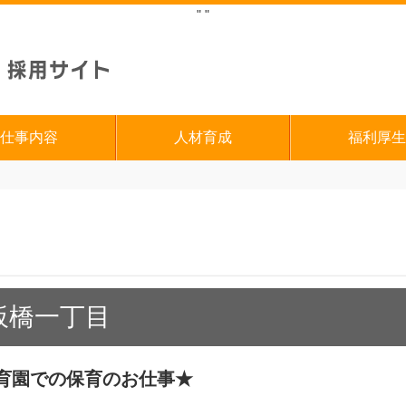
"
"
仕事内容
人材育成
福利厚生
板橋一丁目
育園での保育のお仕事★