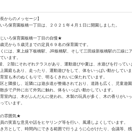
長からのメッセージ】
いろ保育園板橋一丁目は、２０２１年４月１日に開園しました。
じいろ保育園板橋一丁目の自慢★
歳児から５歳児までの定員６９名の保育園です。
くには、東上線下板橋駅、JR板橋駅、そして三田線新板橋駅の三線に
ています。
階、２階にそれぞれテラスがあり、運動遊びや夏は、水遊びを行ってい
上園庭もあり、走ったり、運動遊びをして、体をいっぱい動かしていま
育室も木のぬくもりで、明るくきれいに保たれています。
区と隣接し、近隣には遊歩道が整備されており、道路も広く、児童遊園
散歩で戸外に出て外気に触れ、体をいっぱい動かしています。
育室内は、木がふんだんに使われ、木製の玩具が多く、木の香りがいっ
っています。
の雰囲気★
員の実直な意見や話をヒヤリング等を行い、風通しよくしています。
き方として、時間内にできる範囲で行うように心がけたり、会議等、残