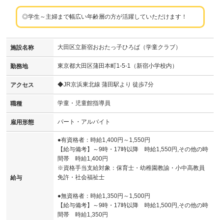
◎学生～主婦まで幅広い年齢層の方が活躍していただけます！
大田区立新宿おおたっ子ひろば（学童クラブ）
施設名称
東京都大田区蒲田本町1-5-1（新宿小学校内）
勤務地
◆JR京浜東北線 蒲田駅より 徒歩7分
アクセス
学童・児童館指導員
職種
パート・アルバイト
雇用形態
●有資格者：時給1,400円～1,550円
【給与備考】～9時・17時以降 時給1,550円,その他の時
間帯 時給1,400円
※資格手当支給対象：保育士・幼稚園教諭・小中高教員
免許・社会福祉士
給与
●無資格者：時給1,350円～1,500円
【給与備考】～9時・17時以降 時給1,500円,その他の時
間帯 時給1,350円