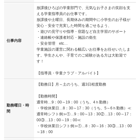
放課後ひろばの学童部門で、元気なお子さまの笑顔を支
える学童指導員のお仕事です。
放課後や土曜日、長期休みの期間中に小学生のお子様が
安心・安全で充実した時間を過ごせるよう、
・遊びの見守りや指導・宿題など自主学習のサポート
・連絡帳や保護者対応・施設の衛生
仕事内容
・安全管理 etc…
学童施設の運営に関わる幅広いお仕事をお任せいたしま
す。学生さんや、子育てのご経験がある方は大歓迎で
す！
【指導員・学童クラブ・アルバイト】
【勤務日】月～土のうち、週3日程度勤務
【勤務時間】
通常時…9：00～19：00（うち、4ｈ勤務）
勤務曜日・時
・学校休業日…8：30～17：30（うち、5～6ｈ勤務）≪
間
通常時シフト例≫①…9：00～13：30②…13：00～17：
00③…13：00～19：00≪
・学校休業日シフト例≫①…8：30～16：30③…13：00
～18：00