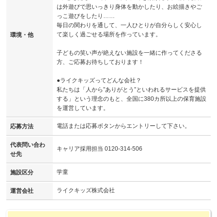
は外遊びで思いっきり身体を動かしたり、お絵描きやご
っこ遊びをしたり……
毎日の関わりを通して、一人ひとりが自分らしく安心し
て楽しく過ごせる場所を作っています。
環境・他
子どもの笑い声が絶えない施設を一緒に作ってくださる
方、ご応募お待ちしております！
●ライクキッズってどんな会社？
私たちは「人から”ありがとう”といわれるサービスを提供
する」という理念のもと、全国に380カ所以上の保育施設
を運営しています。
電話または応募ボタンからエントリーして下さい。
応募方法
代表問い合わ
キャリア採用担当 0120-314-506
せ先
学童
施設区分
ライクキッズ株式会社
運営会社