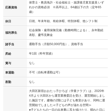
保育士・教員免許・社会福祉士・放課後児童支援員 いず
れかの資格必須 ※高卒以上、64歳以下の方（定年65
応募資格
歳）
日祝、年末年始、有給休暇、特別休暇、他シフト制
休日
社会保険・雇用保険完備（勤務時間による）、永年勤続
福利厚生
表彰、慶弔見舞金
通勤手当（月額50,000円迄）、資格手当
諸手当
年1回（昨年実績）
昇給
なし
賞与
不可（自転車通勤は可）
車通勤
なし
夜勤
大田区新宿おおたっ子ひろば（学童クラブ）は、2020年
4月より大田区から運営業務委託を受け、運営開始しまし
た施設です。建物の2階には子ども教室があり、同時に運
営開始でしました≪子どもの声が溢れる空間≫
●子どもたちの一日の出来事に耳を傾けたり、晴れた日に