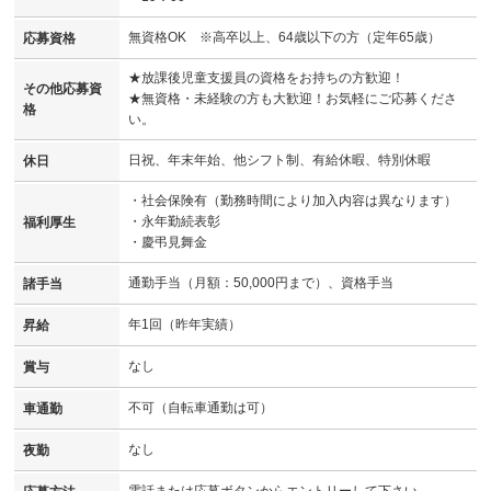
無資格OK ※高卒以上、64歳以下の方（定年65歳）
応募資格
★放課後児童支援員の資格をお持ちの方歓迎！
その他応募資
★無資格・未経験の方も大歓迎！お気軽にご応募くださ
格
い。
日祝、年末年始、他シフト制、有給休暇、特別休暇
休日
・社会保険有（勤務時間により加入内容は異なります）
・永年勤続表彰
福利厚生
・慶弔見舞金
通勤手当（月額：50,000円まで）、資格手当
諸手当
年1回（昨年実績）
昇給
なし
賞与
不可（自転車通勤は可）
車通勤
なし
夜勤
電話または応募ボタンからエントリーして下さい。