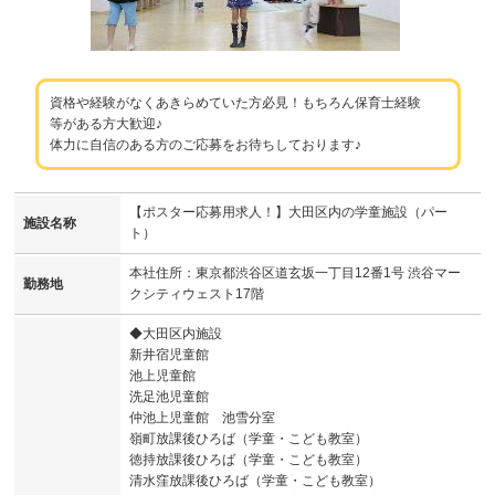
資格や経験がなくあきらめていた方必見！もちろん保育士経験
等がある方大歓迎♪
体力に自信のある方のご応募をお待ちしております♪
【ポスター応募用求人！】大田区内の学童施設（パー
施設名称
ト）
本社住所：東京都渋谷区道玄坂一丁目12番1号 渋谷マー
勤務地
クシティウェスト17階
◆大田区内施設
新井宿児童館
池上児童館
洗足池児童館
仲池上児童館 池雪分室
嶺町放課後ひろば（学童・こども教室）
徳持放課後ひろば（学童・こども教室）
清水窪放課後ひろば（学童・こども教室）