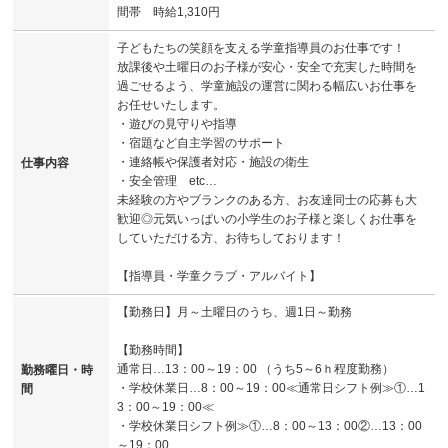
間帯 時給1,310円
子どもたちの笑顔を支える学童指導員のお仕事です！
放課後や土曜日のお子様が安心・安全で充実した時間を
過ごせるよう、学童施設の運営に関わる幅広いお仕事を
お任せいたします。
・遊びの見守りや指導
・宿題など自主学習のサポート
・連絡帳や保護者対応・施設の衛生
仕事内容
・安全管理 etc…
未経験の方やブランクのある方、お友達同士の応募も大
歓迎◎元気いっぱいの小学生のお子様と楽しくお仕事を
していただける方、お待ちしております！
【指導員・学童クラブ・アルバイト】
【勤務日】月～土曜日のうち、週1日～勤務
【勤務時間】
通常日…13：00～19：00 （うち5～6ｈ程度勤務）
勤務曜日・時
・学校休業日…8：00～19：00≪通常日シフト例≫①…1
間
3：00～19：00≪
・学校休業日シフト例≫①…8：00～13：00②…13：00
～19：00