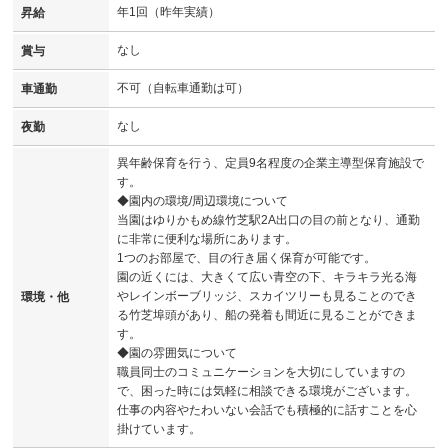
年1回（昨年実績）
昇給
なし
賞与
不可（自転車通勤は可）
車通勤
なし
夜勤
異年齢保育を行う、定員9名程度の企業主導型保育施設で
す。
◆園内の環境/周辺環境について
当園はゆりかもめ線竹芝駅2A出口の目の前となり、通勤
に非常に便利な場所にあります。
1つのお部屋で、目の行き届く保育が可能です。
園の近くには、大きくて広い青空の下、キラキラ光る海
やレインボーブリッジ、スカイツリーも見ることのでき
環境・他
る竹芝埠頭があり、船の発着も間近に見ることができま
す。
◆園の雰囲気について
職員同士のコミュニケーションを大切にしていますの
で、困った時には気軽に相談できる環境がございます。
仕事の内容やたわいない会話でも積極的に話すことを心
掛けています。