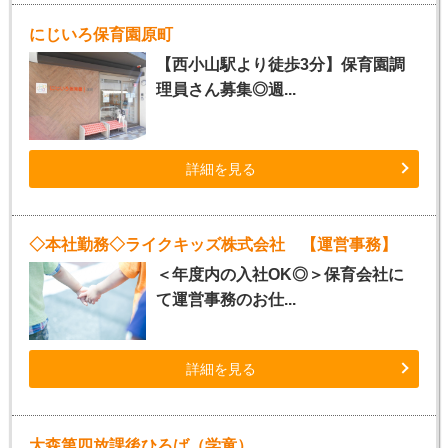
にじいろ保育園原町
【西小山駅より徒歩3分】保育園調
理員さん募集◎週...
詳細を見る
◇本社勤務◇ライクキッズ株式会社 【運営事務】
＜年度内の入社OK◎＞保育会社に
て運営事務のお仕...
詳細を見る
大森第四放課後ひろば（学童）