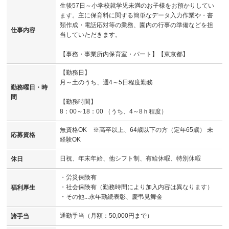
生後57日～小学校就学児未満のお子様をお預かりしてい
ます。主に保育料に関する簡単なデータ入力作業や・書
類作成・電話応対等の業務、園内の行事の準備などを担
仕事内容
当していただきます。
【事務・事業所内保育室・パート】【東京都】
【勤務日】
月～土のうち、週4～5日程度勤務
勤務曜日・時
間
【勤務時間】
8：00～18：00 （うち、4～8ｈ程度）
無資格OK ※高卒以上、64歳以下の方（定年65歳） 未
応募資格
経験OK
日祝、年末年始、他シフト制、有給休暇、特別休暇
休日
・労災保険有
・社会保険有（勤務時間により加入内容は異なります）
福利厚生
・その他...永年勤続表彰、慶弔見舞金
通勤手当（月額：50,000円まで）
諸手当