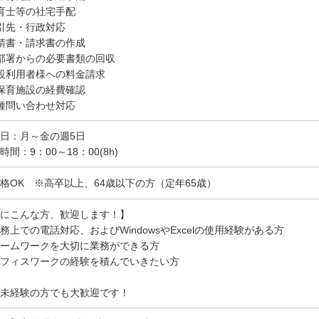
育士等の社宅手配
引先・行政対応
請書・請求書の作成
部署からの必要書類の回収
設利用者様への料金請求
保育施設の経費確認
種問い合わせ対応
日：月～金の週5日
時間：9：00～18：00(8h)
格OK ※高卒以上、64歳以下の方（定年65歳）
にこんな方、歓迎します！】
務上での電話対応、およびWindowsやExcelの使用経験がある方
ームワークを大切に業務ができる方
フィスワークの経験を積んでいきたい方
未経験の方でも大歓迎です！