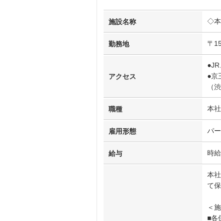
◇本
施設名称
〒1
勤務地
●J
●京
アクセス
（渋
本社
職種
パー
雇用形態
時給
給与
本社
て保
＜施
■各