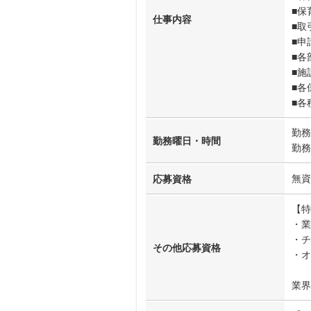
■保
仕事内容
■取
■申
■各
■施
■各
■各
勤務
勤務曜日・時間
勤務
無資
応募資格
【特
・業
・チ
その他応募資格
・オ
業界