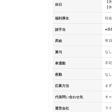
【休
休日
【休
社会
福利厚生
●通
諸手当
年1
昇給
なし
賞与
不可
車通勤
なし
夜勤
まず
応募方法
キャ
代表問い合わせ先
ライ
運営会社