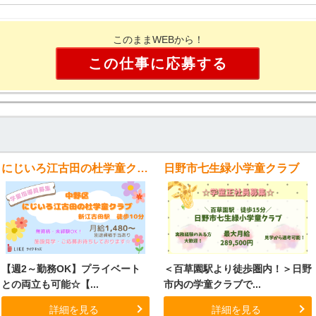
このままWEBから！
この仕事に応募する
にじいろ江古田の杜学童クラブ
日野市七生緑小学童クラブ
【週2～勤務OK】プライベート
＜百草園駅より徒歩圏内！＞日野
との両立も可能☆【...
市内の学童クラブで...
詳細を見る
詳細を見る