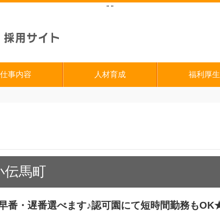
"
"
仕事内容
人材育成
福利厚生
小伝馬町
】早番・遅番選べます♪認可園にて短時間勤務もOK