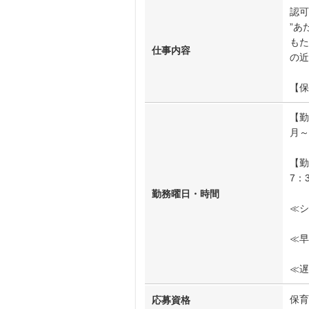
認可
”あ
もた
仕事内容
の近
【保
【勤
月～
【勤
7：
勤務曜日・時間
≪シ
≪早
≪遅
保育
応募資格