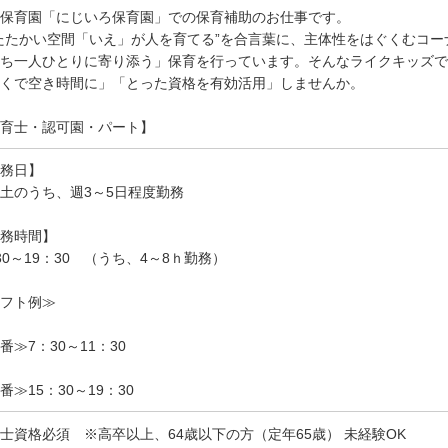
保育園「にじいろ保育園」での保育補助のお仕事です。
たたかい空間「いえ」が人を育てる”を合言葉に、主体性をはぐくむコ
ち一人ひとりに寄り添う」保育を行っています。そんなライクキッズで
くで空き時間に」「とった資格を有効活用」しませんか。
育士・認可園・パート】
務日】
土のうち、週3～5日程度勤務
務時間】
30～19：30 （うち、4～8ｈ勤務）
フト例≫
番≫7：30～11：30
番≫15：30～19：30
士資格必須 ※高卒以上、64歳以下の方（定年65歳） 未経験OK