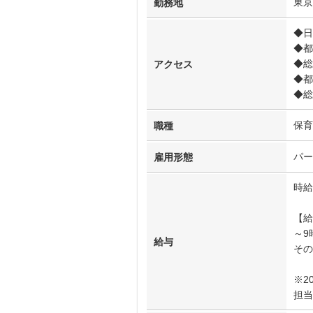
東京
勤務地
◆日
◆都
◆総
アクセス
◆都
◆総
保育
職種
パー
雇用形態
時給
【給
～9
給与
その
※2
担当